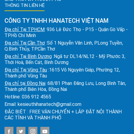
THÔNG TIN LIÊN HỆ
CÔNG TY TNHH HANATECH VIỆT NAM
Địa chỉ Tại TPHCM
: 936 Lê Đức Thọ - P15 - Quận Gò Vấp -
TP.Hồ Chí Minh
Địa chỉ Tại Cần Thơ
:Số 1 Nguyễn Văn Linh, P.Long Tuyền,
Q.Bình Thủy, TP.Cần Thơ
Địa chỉ Tại Bình Dương
:Ngã tư DL14/NL12 - Mỹ Phước 3,
Thới Hoà, Bến Cát, Bình Dương
Địa chỉ Tại Vũng Tàu
:1615 Võ Nguyên Giáp, Phường 12,
Thành phố Vũng Tàu
Địa chỉ tại Đồng Nai
:68/81 Phan Đăng Lưu, Long Bình Tân,
Thành phố Biên Hòa, Đồng Nai
Hotline:
036 912 4565
Email:
kesieuthihanatech@gmail.com
ĐẶC BIỆT : FREE VẬN CHUYỂN + LẮP ĐẶT NỘI THÀNH
CÁC TỈNH VÀ THÀNH PHỐ