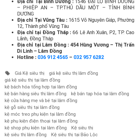
Địa chỉ Tại Bình Dương :
1546 ĐẠI LỘ BÌNH DƯƠNG
– P.HIỆP AN – TP.THỦ DẦU MỘT – TỈNH BÌNH
DƯƠNG
Địa chỉ Tại Vũng Tàu :
1615 Võ Nguyên Giáp, Phường
12, Thành phố Vũng Tàu
Địa chỉ tại Đồng Tháp :
66 Lê Anh Xuân, P2, TP. Cao
Lãnh, Đồng Tháp
Địa chỉ tại Lâm Đồng :
454 Hùng Vương – Thị Trấn
Di Linh – Lâm Đồng
Hotline :
036 912 4565
–
032 957 6282
Giá Kệ siêu thị
giá kệ siêu thị lâm đồng
giá kệ siêu thị tại lâm đồng
kệ bách hóa tổng hợp tại lâm đồng
kệ bán hàng siêu thị lâm đồng
kệ bán tạp hóa tại lâm đồng
kệ cửa hàng mẹ và bé tại lâm đồng
kệ gỗ siêu thị tại lâm đồng
kệ móc treo phụ kiện tại lâm đồng
kệ phụ kiện điện thoại tại lâm đồng
kệ shop phụ kiện tại lâm đồng
Kệ siêu thị
kệ siêu thị lâm đồng
Kệ siêu thị tại Bảo Lộc