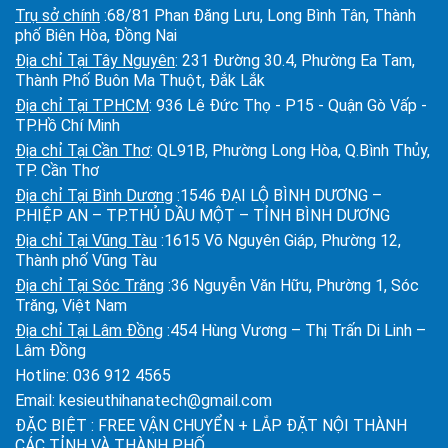
Trụ sở chính
:68/81 Phan Đăng Lưu, Long Bình Tân, Thành
phố Biên Hòa, Đồng Nai
Địa chỉ Tại Tây Nguyên
: 231 Đường 30.4, Phường Ea Tam,
Thành Phố Buôn Ma Thuột, Đắk Lắk
Địa chỉ Tại TPHCM
: 936 Lê Đức Thọ - P15 - Quận Gò Vấp -
TP.Hồ Chí Minh
Địa chỉ Tại Cần Thơ
: QL91B, Phường Long Hòa, Q.Bình Thủy,
TP. Cần Thơ
Địa chỉ Tại Bình Dương
:1546 ĐẠI LỘ BÌNH DƯƠNG –
P.HIỆP AN – TP.THỦ DẦU MỘT – TỈNH BÌNH DƯƠNG
Địa chỉ Tại Vũng Tàu
:1615 Võ Nguyên Giáp, Phường 12,
Thành phố Vũng Tàu
Địa chỉ Tại Sóc Trăng
:36 Nguyễn Văn Hữu, Phường 1, Sóc
Trăng, Việt Nam
Địa chỉ Tại Lâm Đồng
:454 Hùng Vương – Thị Trấn Di Linh –
Lâm Đồng
Hotline:
036 912 4565
Email:
kesieuthihanatech@gmail.com
ĐẶC BIỆT : FREE VẬN CHUYỂN + LẮP ĐẶT NỘI THÀNH
CÁC TỈNH VÀ THÀNH PHỐ