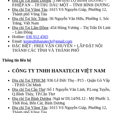
Địa chỉ Tại Bình Dương
:1546 ĐẠI LỘ BÌNH DƯƠNG –
P.HIỆP AN – TP.THỦ DẦU MỘT – TỈNH BÌNH DƯƠNG
Địa chỉ Tại Vũng Tàu
:1615 Võ Nguyên Giáp, Phường 12,
Thành phố Vũng Tàu
Địa chỉ Tại Sóc Trăng
:36 Nguyễn Văn Hữu, Phường 1, Sóc
Trăng, Việt Nam
Địa chỉ Tại Lâm Đồng
:454 Hùng Vương – Thị Trấn Di Linh
– Lâm Đồng
Hotline:
036 912 4565
Email:
kesieuthihanatech@gmail.com
ĐẶC BIỆT : FREE VẬN CHUYỂN + LẮP ĐẶT NỘI
THÀNH CÁC TỈNH VÀ THÀNH PHỐ
Thông tin liên hệ
CÔNG TY TNHH HANATECH VIỆT NAM
Địa chỉ Tại TPHCM
: 936 Lê Đức Thọ - P15 - Quận Gò Vấp
- TP.Hồ Chí Minh
Địa chỉ Tại Cần Thơ
:Số 1 Nguyễn Văn Linh, P.Long Tuyền,
Q.Bình Thủy, TP.Cần Thơ
Địa chỉ Tại Bình Dương
:Ngã tư DL14/NL12 - Mỹ Phước 3,
Thới Hoà, Bến Cát, Bình Dương
Địa chỉ Tại Vũng Tàu
:1615 Võ Nguyên Giáp, Phường 12,
Thành phố Vũng Tàu