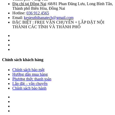
Địa chỉ tại Đồng Nai
:68/81 Phan Đăng Lưu, Long Bình Tân,
Thành phố Biên Hòa, Đồng Nai
Hotline:
036 912 4565
Email:
kesieuthihanatech@gmail.com
ĐẶC BIỆT : FREE VẬN CHUYỂN + LẮP ĐẶT NỘI
THÀNH CÁC TỈNH VÀ THÀNH PHỐ
Chính sách khách hàng
Chính sách bảo mật
Hướng dẫn mua hàng
Phương thức thanh toán
Lắp đặt – vận chuyển
Chính sách bảo hành