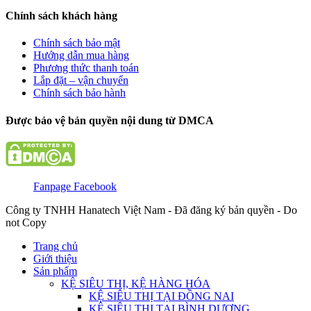
Chính sách khách hàng
Chính sách bảo mật
Hướng dẫn mua hàng
Phương thức thanh toán
Lắp đặt – vận chuyển
Chính sách bảo hành
Được bảo vệ bản quyền nội dung từ DMCA
Fanpage Facebook
Công ty TNHH Hanatech Việt Nam - Đã đăng ký bản quyền - Do
not Copy
Trang chủ
Giới thiệu
Sản phẩm
KỆ SIÊU THỊ, KỆ HÀNG HÓA
KỆ SIÊU THỊ TẠI ĐỒNG NAI
KỆ SIÊU THỊ TẠI BÌNH DƯƠNG