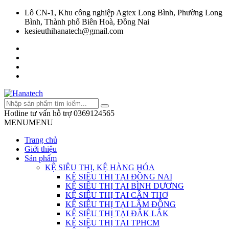
Lô CN-1, Khu công nghiệp Agtex Long Bình, Phường Long
Bình, Thành phố Biên Hoà, Đồng Nai
kesieuthihanatech@gmail.com
Hotline tư vấn hỗ trợ
0369124565
MENU
MENU
Trang chủ
Giới thiệu
Sản phẩm
KỆ SIÊU THỊ, KỆ HÀNG HÓA
KỆ SIÊU THỊ TẠI ĐỒNG NAI
KỆ SIÊU THỊ TẠI BÌNH DƯƠNG
KỆ SIÊU THỊ TẠI CẦN THƠ
KỆ SIÊU THỊ TẠI LÂM ĐỒNG
KỆ SIÊU THỊ TẠI ĐẮK LẮK
KỆ SIÊU THỊ TẠI TPHCM