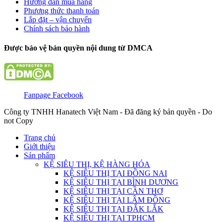
Hướng dẫn mua hàng
Phương thức thanh toán
Lắp đặt – vận chuyển
Chính sách bảo hành
Được bảo vệ bản quyền nội dung từ DMCA
Fanpage Facebook
Công ty TNHH Hanatech Việt Nam - Đã đăng ký bản quyền - Do
not Copy
Trang chủ
Giới thiệu
Sản phẩm
KỆ SIÊU THỊ, KỆ HÀNG HÓA
KỆ SIÊU THỊ TẠI ĐỒNG NAI
KỆ SIÊU THỊ TẠI BÌNH DƯƠNG
KỆ SIÊU THỊ TẠI CẦN THƠ
KỆ SIÊU THỊ TẠI LÂM ĐỒNG
KỆ SIÊU THỊ TẠI ĐẮK LẮK
KỆ SIÊU THỊ TẠI TPHCM