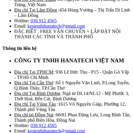
Trăng, Việt Nam
Địa chỉ Tại Lâm Đồng
:454 Hùng Vương – Thị Trấn Di Linh
– Lâm Đồng
Hotline:
036 912 4565
Email:
kesieuthihanatech@gmail.com
ĐẶC BIỆT : FREE VẬN CHUYỂN + LẮP ĐẶT NỘI
THÀNH CÁC TỈNH VÀ THÀNH PHỐ
Thông tin liên hệ
CÔNG TY TNHH HANATECH VIỆT NAM
Địa chỉ Tại TPHCM
: 936 Lê Đức Thọ - P15 - Quận Gò Vấp
- TP.Hồ Chí Minh
Địa chỉ Tại Cần Thơ
:Số 1 Nguyễn Văn Linh, P.Long Tuyền,
Q.Bình Thủy, TP.Cần Thơ
Địa chỉ Tại Bình Dương
:Ngã tư DL14/NL12 - Mỹ Phước 3,
Thới Hoà, Bến Cát, Bình Dương
Địa chỉ Tại Vũng Tàu
:1615 Võ Nguyên Giáp, Phường 12,
Thành phố Vũng Tàu
Địa chỉ tại Đồng Nai
:68/81 Phan Đăng Lưu, Long Bình Tân,
Thành phố Biên Hòa, Đồng Nai
Hotline:
036 912 4565
Email:
kesieuthihanatech@gmail.com