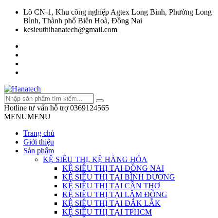
Lô CN-1, Khu công nghiệp Agtex Long Bình, Phường Long
Bình, Thành phố Biên Hoà, Đồng Nai
kesieuthihanatech@gmail.com
Hotline tư vấn hỗ trợ
0369124565
MENU
MENU
Trang chủ
Giới thiệu
Sản phẩm
KỆ SIÊU THỊ, KỆ HÀNG HÓA
KỆ SIÊU THỊ TẠI ĐỒNG NAI
KỆ SIÊU THỊ TẠI BÌNH DƯƠNG
KỆ SIÊU THỊ TẠI CẦN THƠ
KỆ SIÊU THỊ TẠI LÂM ĐỒNG
KỆ SIÊU THỊ TẠI ĐẮK LẮK
KỆ SIÊU THỊ TẠI TPHCM