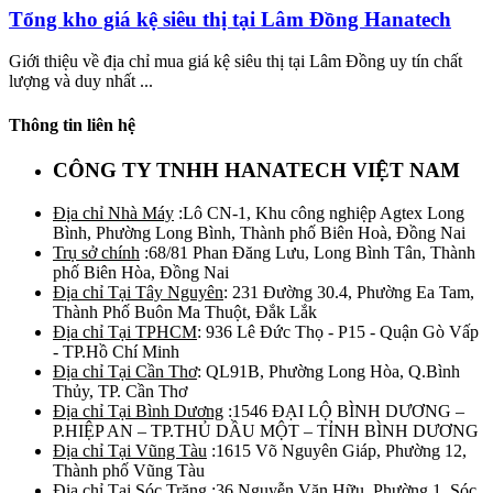
Tổng kho giá kệ siêu thị tại Lâm Đồng Hanatech
Giới thiệu về địa chỉ mua giá kệ siêu thị tại Lâm Đồng uy tín chất
lượng và duy nhất ...
Thông tin liên hệ
CÔNG TY TNHH HANATECH VIỆT NAM
Địa chỉ Nhà Máy
:Lô CN-1, Khu công nghiệp Agtex Long
Bình, Phường Long Bình, Thành phố Biên Hoà, Đồng Nai
Trụ sở chính
:68/81 Phan Đăng Lưu, Long Bình Tân, Thành
phố Biên Hòa, Đồng Nai
Địa chỉ Tại Tây Nguyên
: 231 Đường 30.4, Phường Ea Tam,
Thành Phố Buôn Ma Thuột, Đắk Lắk
Địa chỉ Tại TPHCM
: 936 Lê Đức Thọ - P15 - Quận Gò Vấp
- TP.Hồ Chí Minh
Địa chỉ Tại Cần Thơ
: QL91B, Phường Long Hòa, Q.Bình
Thủy, TP. Cần Thơ
Địa chỉ Tại Bình Dương
:1546 ĐẠI LỘ BÌNH DƯƠNG –
P.HIỆP AN – TP.THỦ DẦU MỘT – TỈNH BÌNH DƯƠNG
Địa chỉ Tại Vũng Tàu
:1615 Võ Nguyên Giáp, Phường 12,
Thành phố Vũng Tàu
Địa chỉ Tại Sóc Trăng
:36 Nguyễn Văn Hữu, Phường 1, Sóc