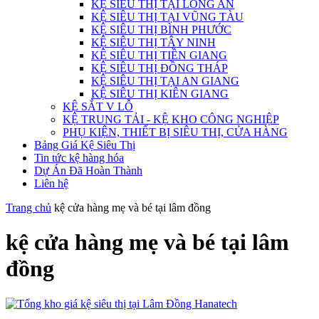
KỆ SIÊU THỊ TẠI LONG AN
KỆ SIÊU THỊ TẠI VŨNG TÀU
KỆ SIÊU THỊ BÌNH PHƯỚC
KỆ SIÊU THỊ TÂY NINH
KỆ SIÊU THỊ TIỀN GIANG
KỆ SIÊU THỊ ĐỒNG THÁP
KỆ SIÊU THỊ TẠI AN GIANG
KỆ SIÊU THỊ KIÊN GIANG
KỆ SẮT V LỖ
KỆ TRUNG TẢI - KỆ KHO CÔNG NGHIỆP
PHỤ KIỆN, THIẾT BỊ SIÊU THỊ, CỬA HÀNG
Bảng Giá Kệ Siêu Thị
Tin tức kệ hàng hóa
Dự Án Đã Hoàn Thành
Liên hệ
Trang chủ
kệ cửa hàng mẹ và bé tại lâm đồng
kệ cửa hàng mẹ và bé tại lâm
đồng