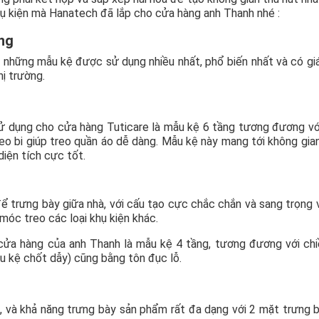
ụ kiện mà Hanatech đã lắp cho cửa hàng anh Thanh nhé :
ờng
g những mẫu kệ được sử dụng nhiều nhất, phổ biến nhất và có gi
hị trường.
 dụng cho cửa hàng Tuticare là mẫu kệ 6 tầng tương đương vớ
 bi giúp treo quần áo dễ dàng. Mẫu kệ này mang tới không gia
diện tích cực tốt.
ể trưng bày giữa nhà, với cấu tạo cực chắc chắn và sang trọng 
móc treo các loại khụ kiện khác.
cửa hàng của anh Thanh là mẫu kệ 4 tầng, tương đương với ch
ầu kệ chốt dẫy) cũng bằng tôn đục lỗ.
t, và khả năng trưng bày sản phẩm rất đa dạng với 2 mặt trưng 