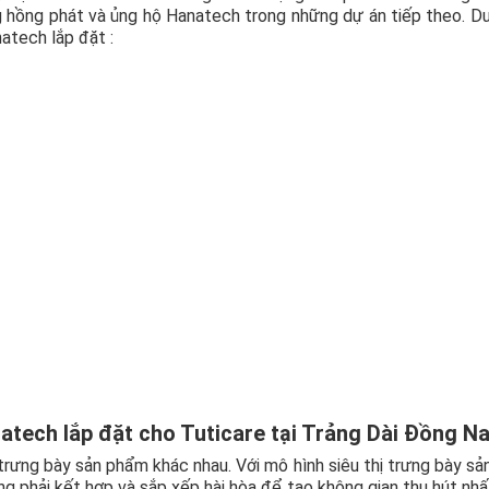
ng hồng phát và ủng hộ Hanatech trong những dự án tiếp theo. D
atech lắp đặt :
atech lắp đặt cho Tuticare tại Trảng Dài Đồng Na
i trưng bày sản phẩm khác nhau. Với mô hình siêu thị trưng bày s
ưng phải kết hợp và sắp xếp hài hòa để tạo không gian thu hút nhấ