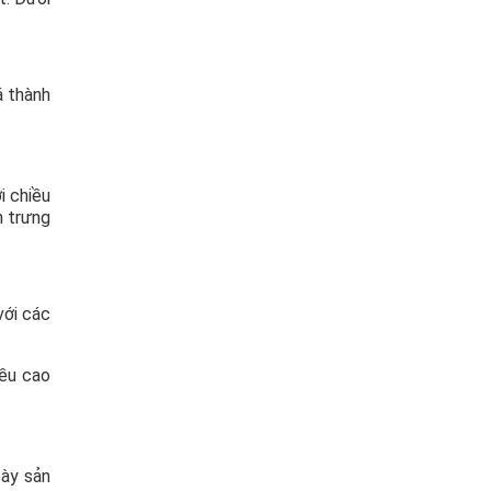
á thành
i chiều
n trưng
với các
iều cao
bày sản