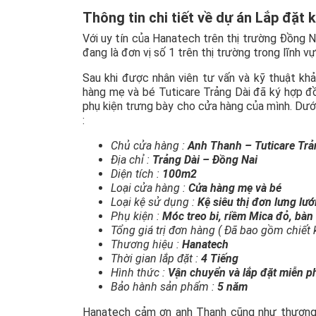
Thông tin chi tiết về dự án Lắp đặt 
Với uy tín của Hanatech trên thị trường Đồng Na
đang là đơn vị số 1 trên thị trường trong lĩnh v
Sau khi được nhân viên tư vấn và kỹ thuật kh
hàng mẹ và bé Tuticare Trảng Dài đã ký hợp đồ
phụ kiện trưng bày cho cửa hàng của mình. Dướ
:
Chủ cửa hàng :
Anh Thanh – Tuticare Trả
Địa chỉ :
Trảng Dài – Đồng Nai
Diện tích :
100m2
Loại cửa hàng :
Cửa hàng mẹ và bé
Loại kệ sử dụng :
Kệ siêu thị đơn lưng lưới
Phụ kiện :
Móc treo bi, riềm Mica đỏ, bàn 
Tổng giá trị đơn hàng ( Đã bao gồm chiết 
Thương hiệu :
Hanatech
Thời gian lắp đặt :
4 Tiếng
Hình thức :
Vận chuyển và lắp đặt miễn p
Bảo hành sản phẩm :
5 năm
Hanatech cảm ơn anh Thanh cũng như thương h