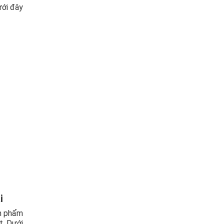
ưới đây
i
ản phẩm
t. Dưới