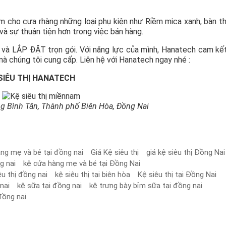
êm cho cưa rhàng những loại phụ kiện như Riềm mica xanh, bàn t
p và sự thuận tiện hơn trong việc bán hàng.
à LẮP ĐẶT trọn gói. Với năng lực của mình, Hanatech cam kế
mà chúng tôi cung cấp. Liên hệ với Hanatech ngay nhé :
SIÊU THỊ HANATECH
g Bình Tân, Thành phố Biên Hòa, Đồng Nai
àng mẹ và bé tại đồng nai
Giá Kệ siêu thị
giá kệ siêu thị Đồng Nai
g nai
kệ cửa hàng mẹ và bé tại Đồng Nai
êu thị đồng nai
kệ siêu thị tại biên hòa
Kệ siêu thị tại Đồng Nai
nai
kệ sữa tại đồng nai
kệ trưng bày bỉm sữa tại đồng nai
 đồng nai