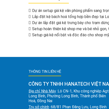
Dự án setup giá kệ văn phòng phẩm sang trọ
Lắp đặt kệ bách hoá tổng hợp bền đẹp tại L
Dự án lắp đặt giá kệ trưng bày cho trạm dừn
Setup hoàn thiện kệ shop mẹ và bé nhỏ gọn, t
Setup giá kệ nổi bật và độc đáo cho shop m
THÔNG TIN LIÊN HỆ
CÔNG TY TNHH HANATECH VIỆT N
Địa chỉ Nhà Máy
:Lô CN-1, Khu công nghiệp Ag
Long Bình, Phường Long Bình, Thành phố Biên
Hoà, Đồng Nai
Trụ sở chính
:68/81 Phan Đăng Lưu, Long Bình