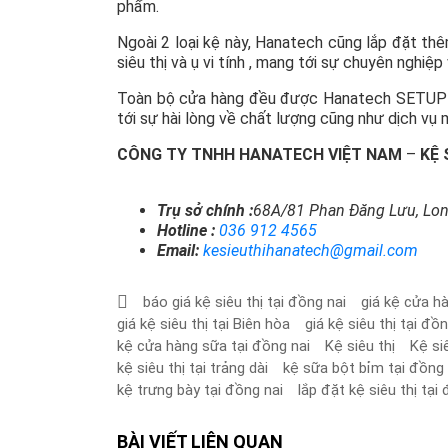
phẩm.
Ngoài 2 loại kệ này, Hanatech cũng lắp đặt th
siêu thị và ụ vi tính , mang tới sự chuyên nghiệ
Toàn bộ cửa hàng đều được Hanatech SETUP v
tới sự hài lòng về chất lượng cũng như dịch vụ 
CÔNG TY TNHH HANATECH VIỆT NAM
–
KỆ 
Trụ sở chính :
68A/81 Phan Đăng Lưu, Lon
Hotline :
036 912 4565
Email:
kesieuthihanatech@gmail.com
báo giá kệ siêu thị tại đồng nai
giá kệ cửa h
giá kệ siêu thị tại Biên hòa
giá kệ siêu thị tại đồn
kệ cửa hàng sữa tại đồng nai
Kệ siêu thị
Kệ si
kệ siêu thị tại trảng dài
kệ sữa bột bỉm tại đồng 
kệ trưng bày tại đồng nai
lắp đặt kệ siêu thị tại
BÀI VIẾT LIÊN QUAN