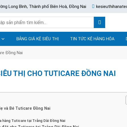
ường Long Bình, Thành phố Biên Hoà, Đồng Nai
kesieuthihanat
BẢNG GIÁ KỆ SIÊU THỊ
TIN TỨC KỆ HÀNG HÓA
are Đồng Nai
SIÊU THỊ CHO TUTICARE ĐỒNG NAI
ẹ và Bé Tuticare Đồng Nai
ửa hàng Tuticare tại Trảng Dài Đồng Nai