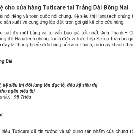
kệ cho cửa hàng Tuticare tại Trảng Dài Đồng Nai
i nói riêng và toàn quốc nói chung, Kệ siêu thị Hanatech chúng t
ực sản xuất và cung ứng lắp đặt trọn gói giá kệ cho cửa hàng.
ảo sát đo mặt bằng và tư vấn, báo giá tốt nhất, Anh Thanh – 
ng để Hanatech chúng tôi là đơn vị trực tiếp Setup toàn bộ gi
i đây là thông tin về đơn hàng của anh Thanh, mời quý khách th
ng Dài
, kệ siêu thị đôi lưng tôn đục lỗ, đầu kệ siêu thị
thu ngân siêu thị
khấu) :
95 Triêu
hí
iệu Tuticare đã tin tưởng và sử dụng sản phẩm của chúng tô