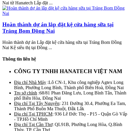
Nai từ Hanatech Lắp đặt ...
Hoàn thành dự án lắp đặt kệ cửa hàng sữa tại
Trảng Bom Đồng Nai
Hoàn thành dự án Lắp đặt kệ cửa hàng sữa tại Trảng Bom Đồng
Nai Kệ siêu thị tại Đồng ...
Thông tin liên hệ
CÔNG TY TNHH HANATECH VIỆT NAM
Địa chỉ Nhà Máy
:Lô CN-1, Khu công nghiệp Agtex Long
Bình, Phường Long Bình, Thành phố Biên Hoà, Đồng Nai
Trụ sở chính
:68/81 Phan Đăng Lưu, Long Bình Tân, Thành
phố Biên Hòa, Đồng Nai
Địa chỉ Tại Tây Nguyên
: 231 Đường 30.4, Phường Ea Tam,
Thành Phố Buôn Ma Thuột, Đắk Lắk
Địa chỉ Tại TPHCM
: 936 Lê Đức Thọ - P15 - Quận Gò Vấp
- TP.Hồ Chí Minh
Địa chỉ Tại Cần Thơ
: QL91B, Phường Long Hòa, Q.Bình
Thủy, TP. Cần Thơ