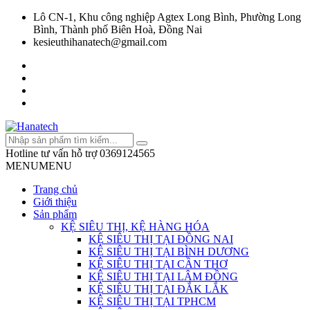
Lô CN-1, Khu công nghiệp Agtex Long Bình, Phường Long
Bình, Thành phố Biên Hoà, Đồng Nai
kesieuthihanatech@gmail.com
Hotline tư vấn hỗ trợ
0369124565
MENU
MENU
Trang chủ
Giới thiệu
Sản phẩm
KỆ SIÊU THỊ, KỆ HÀNG HÓA
KỆ SIÊU THỊ TẠI ĐỒNG NAI
KỆ SIÊU THỊ TẠI BÌNH DƯƠNG
KỆ SIÊU THỊ TẠI CẦN THƠ
KỆ SIÊU THỊ TẠI LÂM ĐỒNG
KỆ SIÊU THỊ TẠI ĐẮK LẮK
KỆ SIÊU THỊ TẠI TPHCM