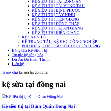
KỆ SIÊU THỊ TẠI LONG AN
KỆ SIÊU THỊ TẠI VŨNG TÀU
KỆ SIÊU THỊ BÌNH PHƯỚC
KỆ SIÊU THỊ TÂY NINH
KỆ SIÊU THỊ TIỀN GIANG
KỆ SIÊU THỊ ĐỒNG THÁP
KỆ SIÊU THỊ TẠI AN GIANG
KỆ SIÊU THỊ KIÊN GIANG
KỆ SẮT V LỖ
KỆ TRUNG TẢI - KỆ KHO CÔNG NGHIỆP
PHỤ KIỆN, THIẾT BỊ SIÊU THỊ, CỬA HÀNG
Bảng Giá Kệ Siêu Thị
Tin tức kệ hàng hóa
Dự Án Đã Hoàn Thành
Liên hệ
Trang chủ
kệ sữa tại đồng nai
kệ sữa tại đồng nai
Kệ siêu thị tại Định Quán Đồng Nai