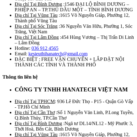
Địa chỉ Tại Bình Dương
:1546 ĐẠI LỘ BÌNH DƯƠNG –
P.HIỆP AN – TP.THỦ DẦU MỘT – TỈNH BÌNH DƯƠNG
Địa chỉ Tại Vũng Tàu
:1615 Võ Nguyên Giáp, Phường 12,
Thành phố Vũng Tàu
Địa chỉ Tại Sóc Trăng
:36 Nguyễn Văn Hữu, Phường 1, Sóc
Trăng, Việt Nam
Địa chỉ Tại Lâm Đồng
:454 Hùng Vương – Thị Trấn Di Linh
– Lâm Đồng
Hotline:
036 912 4565
Email:
kesieuthihanatech@gmail.com
ĐẶC BIỆT : FREE VẬN CHUYỂN + LẮP ĐẶT NỘI
THÀNH CÁC TỈNH VÀ THÀNH PHỐ
Thông tin liên hệ
CÔNG TY TNHH HANATECH VIỆT NAM
Địa chỉ Tại TPHCM
: 936 Lê Đức Thọ - P15 - Quận Gò Vấp
- TP.Hồ Chí Minh
Địa chỉ Tại Cần Thơ
:Số 1 Nguyễn Văn Linh, P.Long Tuyền,
Q.Bình Thủy, TP.Cần Thơ
Địa chỉ Tại Bình Dương
:Ngã tư DL14/NL12 - Mỹ Phước 3,
Thới Hoà, Bến Cát, Bình Dương
Địa chỉ Tại Vũng Tàu
:1615 Võ Nguyên Giáp, Phường 12,