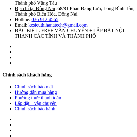
Thành phố Vũng Tàu
Địa chỉ tại Đồng Nai
:68/81 Phan Đăng Lưu, Long Bình Tân,
Thành phố Biên Hòa, Đồng Nai
Hotline:
036 912 4565
Email:
kesieuthihanatech@gmail.com
ĐẶC BIỆT : FREE VẬN CHUYỂN + LẮP ĐẶT NỘI
THÀNH CÁC TỈNH VÀ THÀNH PHỐ
Chính sách khách hàng
Chính sách bảo mật
Hướng dẫn mua hàng
Phương thức thanh toán
Lắp đặt – vận chuyển
Chính sách bảo hành