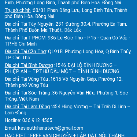
Bình, Phường Long Bình, Thành phố Biên Hoà, Đồng Nai
Trụ sở chính
:68/81 Phan Đăng Lưu, Long Bình Tân, Thành
phố Biên Hòa, Đồng Nai
Địa chỉ Tại Tây Nguyên
: 231 Đường 30.4, Phường Ea Tam,
Thành Phố Buôn Ma Thuột, Đắk Lắk
Địa chỉ Tại TPHCM
: 936 Lê Đức Thọ - P15 - Quận Gò Vấp -
TP.Hồ Chí Minh
Địa chỉ Tại Cần Thơ
: QL91B, Phường Long Hòa, Q.Bình Thủy,
TP. Cần Thơ
Địa chỉ Tại Bình Dương
:1546 ĐẠI LỘ BÌNH DƯƠNG –
P.HIỆP AN – TP.THỦ DẦU MỘT – TỈNH BÌNH DƯƠNG
Địa chỉ Tại Vũng Tàu
:1615 Võ Nguyên Giáp, Phường 12,
Thành phố Vũng Tàu
Địa chỉ Tại Sóc Trăng
:36 Nguyễn Văn Hữu, Phường 1, Sóc
Trăng, Việt Nam
Địa chỉ Tại Lâm Đồng
:454 Hùng Vương – Thị Trấn Di Linh –
Lâm Đồng
Hotline:
036 912 4565
Email:
kesieuthihanatech@gmail.com
ĐẶC BIỆT : FREE VẬN CHUYỂN + LẮP ĐẶT NỘI THÀNH