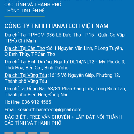
CÁC TỈNH VÀ THÀNH PHỐ
THÔNG TIN LIÊN HỆ
CÔNG TY TNHH HANATECH VIỆT NAM
Địa chỉ Tại TPHCM
: 936 Lê Đức Thọ - P15 - Quận Gò Vấp -
TP.Hồ Chí Minh
Địa chỉ Tại Cần Thơ
:Số 1 Nguyễn Văn Linh, P.Long Tuyền,
Q.Bình Thủy, TP.Cần Thơ
Địa chỉ Tại Bình Dương
:Ngã tư DL14/NL12 - Mỹ Phước 3,
Thới Hoà, Bến Cát, Bình Dương
Địa chỉ Tại Vũng Tàu
:1615 Võ Nguyên Giáp, Phường 12,
Thành phố Vũng Tàu
Địa chỉ tại Đồng Nai
:68/81 Phan Đăng Lưu, Long Bình Tân,
Thành phố Biên Hòa, Đồng Nai
Hotline:
036 912 4565
Email:
kesieuthihanatech@gmail.com
ĐẶC BIỆT : FREE VẬN CHUYỂN + LẮP ĐẶT NỘI THÀNH
CÁC TỈNH VÀ THÀNH PHỐ