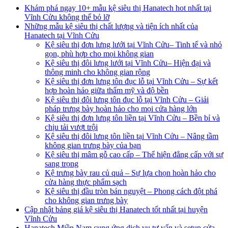
Khám phá ngay 10+ mẫu kệ siêu thị Hanatech hot nhất tại
Vĩnh Cửu không thể bỏ lỡ
Những mẫu kệ siêu thị chất lượng và tiện ích nhất của
Hanatech tại Vĩnh Cửu
Kệ siêu thị đơn lưng lưới tại Vĩnh Cửu– Tinh tế và nhỏ
gọn, phù hợp cho mọi không gian
Kệ siêu thị đôi lưng lưới tại Vĩnh Cửu– Hiện đại và
thông minh cho không gian rộng
Kệ siêu thị đơn lưng tôn đục lỗ tại Vĩnh Cửu – Sự kết
hợp hoàn hảo giữa thẩm mỹ và độ bền
Kệ siêu thị đôi lưng tôn đục lỗ tại Vĩnh Cửu – Giải
pháp trưng bày hoàn hảo cho mọi cửa hàng lớn
Kệ siêu thị đơn lưng tôn liền tại Vĩnh Cửu – Bền bỉ và
chịu tải vượt trội
Kệ siêu thị đôi lưng tôn liền tại Vĩnh Cửu – Nâng tầm
không gian trưng bày của bạn
Kệ siêu thị mâm gỗ cao cấp – Thể hiện đẳng cấp với sự
sang trọng
Kệ trưng bày rau củ quả – Sự lựa chọn hoàn hảo cho
cửa hàng thực phẩm sạch
Kệ siêu thị đầu tròn bán nguyệt – Phong cách đột phá
cho không gian trưng bày
Cập nhật bảng giá kệ siêu thị Hanatech tốt nhất tại huyện
Vĩnh Cửu
Hanatech Miền Nam cung ứng dịch vụ tư vấn và setup cửa