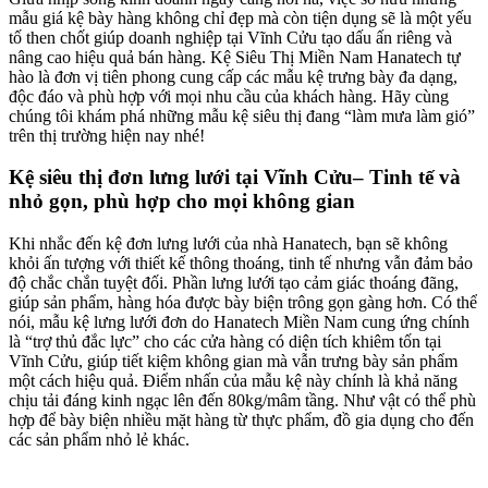
mẫu giá kệ bày hàng không chỉ đẹp mà còn tiện dụng sẽ là một yếu
tố then chốt giúp doanh nghiệp tại Vĩnh Cửu tạo dấu ấn riêng và
nâng cao hiệu quả bán hàng. Kệ Siêu Thị Miền Nam Hanatech tự
hào là đơn vị tiên phong cung cấp các mẫu kệ trưng bày đa dạng,
độc đáo và phù hợp với mọi nhu cầu của khách hàng. Hãy cùng
chúng tôi khám phá những mẫu kệ siêu thị đang “làm mưa làm gió”
trên thị trường hiện nay nhé!
Kệ siêu thị đơn lưng lưới tại Vĩnh Cửu– Tinh tế và
nhỏ gọn, phù hợp cho mọi không gian
Khi nhắc đến kệ đơn lưng lưới của nhà Hanatech, bạn sẽ không
khỏi ấn tượng với thiết kế thông thoáng, tinh tế nhưng vẫn đảm bảo
độ chắc chắn tuyệt đối. Phần lưng lưới tạo cảm giác thoáng đãng,
giúp sản phẩm, hàng hóa được bày biện trông gọn gàng hơn. Có thể
nói, mẫu kệ lưng lưới đơn do Hanatech Miền Nam cung ứng chính
là “trợ thủ đắc lực” cho các cửa hàng có diện tích khiêm tốn tại
Vĩnh Cửu, giúp tiết kiệm không gian mà vẫn trưng bày sản phẩm
một cách hiệu quả. Điểm nhấn của mẫu kệ này chính là khả năng
chịu tải đáng kinh ngạc lên đến 80kg/mâm tầng. Như vật có thể phù
hợp để bày biện nhiều mặt hàng từ thực phẩm, đồ gia dụng cho đến
các sản phẩm nhỏ lẻ khác.