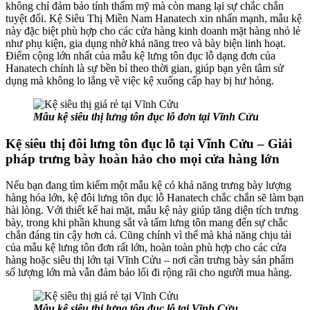
không chỉ đảm bảo tính thẩm mỹ mà còn mang lại sự chắc chắn
tuyệt đối. Kệ Siêu Thị Miền Nam Hanatech xin nhấn mạnh, mẫu kệ
này đặc biệt phù hợp cho các cửa hàng kinh doanh mặt hàng nhỏ lẻ
như phụ kiện, gia dụng nhờ khả năng treo và bày biện linh hoạt.
Điểm cộng lớn nhất của mẫu kệ lưng tôn đục lỗ dạng đơn của
Hanatech chính là sự bền bỉ theo thời gian, giúp bạn yên tâm sử
dụng mà không lo lắng về việc kệ xuống cấp hay bị hư hỏng.
Mẫu kệ siêu thị lưng tôn đục lỗ đơn tại Vĩnh Cửu
Kệ siêu thị đôi lưng tôn đục lỗ tại Vĩnh Cửu – Giải
pháp trưng bày hoàn hảo cho mọi cửa hàng lớn
Nếu bạn đang tìm kiếm một mẫu kệ có khả năng trưng bày lượng
hàng hóa lớn, kệ đôi lưng tôn đục lỗ Hanatech chắc chắn sẽ làm bạn
hài lòng. Với thiết kế hai mặt, mẫu kệ này giúp tăng diện tích trưng
bày, trong khi phần khung sắt và tấm lưng tôn mang đến sự chắc
chắn đáng tin cậy hơn cả. Cũng chính vì thế mà khả năng chịu tải
của mẫu kệ lưng tôn đơn rất lớn, hoàn toàn phù hợp cho các cửa
hàng hoặc siêu thị lớn tại Vĩnh Cửu – nơi cần trưng bày sản phẩm
số lượng lớn mà vẫn đảm bảo lối đi rộng rãi cho người mua hàng.
Mẫu kệ siêu thị lưng tôn đục lỗ tại Vĩnh Cửu