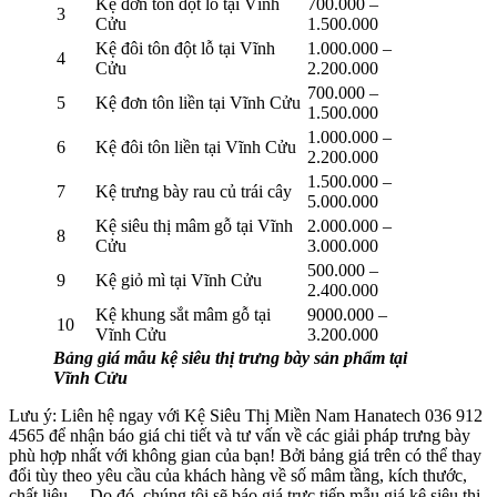
Kệ đơn tôn đột lỗ tại Vĩnh
700.000 –
3
Cửu
1.500.000
Kệ đôi tôn đột lỗ tại Vĩnh
1.000.000 –
4
Cửu
2.200.000
700.000 –
5
Kệ đơn tôn liền tại Vĩnh Cửu
1.500.000
1.000.000 –
6
Kệ đôi tôn liền tại Vĩnh Cửu
2.200.000
1.500.000 –
7
Kệ trưng bày rau củ trái cây
5.000.000
Kệ siêu thị mâm gỗ tại Vĩnh
2.000.000 –
8
Cửu
3.000.000
500.000 –
9
Kệ giỏ mì tại Vĩnh Cửu
2.400.000
Kệ khung sắt mâm gỗ tại
9000.000 –
10
Vĩnh Cửu
3.200.000
Bảng giá mẫu kệ siêu thị trưng bày sản phẩm tại
Vĩnh Cửu
Lưu ý: Liên hệ ngay với Kệ Siêu Thị Miền Nam Hanatech 036 912
4565 để nhận báo giá chi tiết và tư vấn về các giải pháp trưng bày
phù hợp nhất với không gian của bạn! Bởi bảng giá trên có thể thay
đổi tùy theo yêu cầu của khách hàng về số mâm tầng, kích thước,
chất liệu… Do đó, chúng tôi sẽ báo giá trực tiếp mẫu giá kệ siêu thị