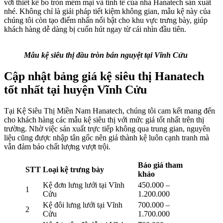
với thiết kế bo tròn mềm mại và tinh tế của nhà Hanatech sản xuất
nhé. Không chỉ là giải pháp tiết kiệm không gian, mẫu kệ này của
chúng tôi còn tạo điểm nhấn nổi bật cho khu vực trưng bày, giúp
khách hàng dễ dàng bị cuốn hút ngay từ cái nhìn đầu tiên.
Mẫu kệ siêu thị đầu tròn bán nguyệt tại Vĩnh Cửu
Cập nhật bảng giá kệ siêu thị Hanatech
tốt nhất tại huyện Vĩnh Cửu
Tại Kệ Siêu Thị Miền Nam Hanatech, chúng tôi cam kết mang đến
cho khách hàng các mẫu kệ siêu thị với mức giá tốt nhất trên thị
trường. Nhờ việc sản xuất trực tiếp không qua trung gian, nguyên
liệu cũng được nhập tân gốc nên giá thành kệ luôn cạnh tranh mà
vẫn đảm bảo chất lượng vượt trội.
Báo giá tham
STT
Loại kệ trưng bày
khảo
Kệ đơn lưng lưới tại Vĩnh
450.000 –
1
Cửu
1.200.000
Kệ đôi lưng lưới tại Vĩnh
700.000 –
2
Cửu
1.700.000