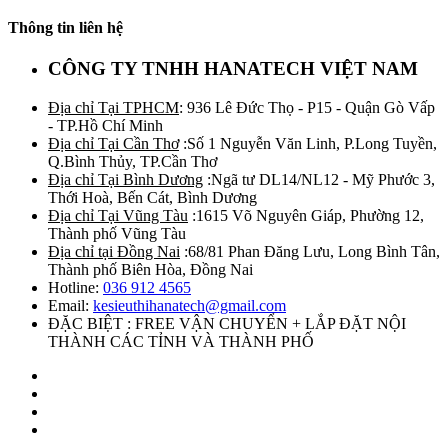
Thông tin liên hệ
CÔNG TY TNHH HANATECH VIỆT NAM
Địa chỉ Tại TPHCM
: 936 Lê Đức Thọ - P15 - Quận Gò Vấp
- TP.Hồ Chí Minh
Địa chỉ Tại Cần Thơ
:Số 1 Nguyễn Văn Linh, P.Long Tuyền,
Q.Bình Thủy, TP.Cần Thơ
Địa chỉ Tại Bình Dương
:Ngã tư DL14/NL12 - Mỹ Phước 3,
Thới Hoà, Bến Cát, Bình Dương
Địa chỉ Tại Vũng Tàu
:1615 Võ Nguyên Giáp, Phường 12,
Thành phố Vũng Tàu
Địa chỉ tại Đồng Nai
:68/81 Phan Đăng Lưu, Long Bình Tân,
Thành phố Biên Hòa, Đồng Nai
Hotline:
036 912 4565
Email:
kesieuthihanatech@gmail.com
ĐẶC BIỆT : FREE VẬN CHUYỂN + LẮP ĐẶT NỘI
THÀNH CÁC TỈNH VÀ THÀNH PHỐ