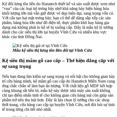
Kệ đôi lưng tôn liền do Hanatech thiết kế và sản xuất được xem như
“vua” của các loại kệ trưng bày nhờ khả năng bày biện hàng hóa
khối lượng lớn mà vẫn giữ được vẻ đẹp hiện đại, sang trọng vốn có.
Với cấu tạo hai mặt trưng bày, bạn có thể dễ dàng sắp xếp các sản
phẩm, hàng hóa lớn như đồ điện tử, thực phẩm khô hay hàng gia
dụng mà không phải lo kệ sẽ bị xuống cấp. Đây là mẫu kệ lý tưởng
dành cho các siêu thị lớn tại huyện Vĩnh Cửu và nhiều khu vực
khác của tỉnh Đồng Nai.
Mẫu kệ siêu thị lưng tôn liền đôi tại Vĩnh Cửu
Kệ siêu thị mâm gỗ cao cấp – Thể hiện đẳng cấp với
sự sang trọng
Nếu bạn đang tìm kiếm sự sang trọng và nổi bật cho không gian bày
trí cửa hàng mình, kệ mâm gỗ cao cấp do Hanatech Miền Nam cung
ứng chắc chắn sẽ làm bạn ấn tượng. Với chất liệu gỗ MDF kết hợp
cùng khung sắt bền bỉ, mẫu kệ này được nhà máy sản xuất không
chỉ tạo điểm nhấn tinh tế cho không gian cửa hàng mà còn giúp sản
phẩm trở nên thu hút hơn. Đây là lựa chọn lý tưởng cho các shop
thời trang, cửa hàng cao cấp tại huyện Vĩnh Cửu, nơi đòi hỏi sự tinh
tế trong từng chi tiết nhỏ nhất.