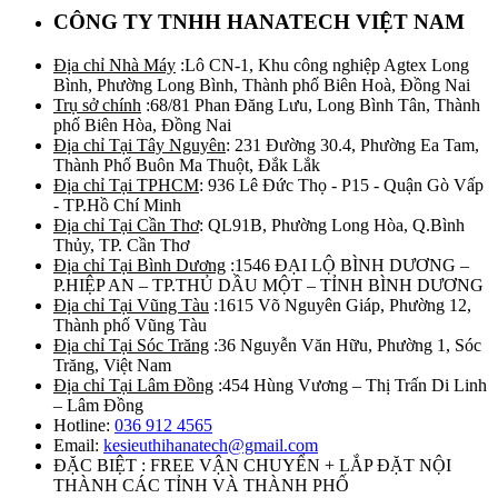
CÔNG TY TNHH HANATECH VIỆT NAM
Địa chỉ Nhà Máy
:Lô CN-1, Khu công nghiệp Agtex Long
Bình, Phường Long Bình, Thành phố Biên Hoà, Đồng Nai
Trụ sở chính
:68/81 Phan Đăng Lưu, Long Bình Tân, Thành
phố Biên Hòa, Đồng Nai
Địa chỉ Tại Tây Nguyên
: 231 Đường 30.4, Phường Ea Tam,
Thành Phố Buôn Ma Thuột, Đắk Lắk
Địa chỉ Tại TPHCM
: 936 Lê Đức Thọ - P15 - Quận Gò Vấp
- TP.Hồ Chí Minh
Địa chỉ Tại Cần Thơ
: QL91B, Phường Long Hòa, Q.Bình
Thủy, TP. Cần Thơ
Địa chỉ Tại Bình Dương
:1546 ĐẠI LỘ BÌNH DƯƠNG –
P.HIỆP AN – TP.THỦ DẦU MỘT – TỈNH BÌNH DƯƠNG
Địa chỉ Tại Vũng Tàu
:1615 Võ Nguyên Giáp, Phường 12,
Thành phố Vũng Tàu
Địa chỉ Tại Sóc Trăng
:36 Nguyễn Văn Hữu, Phường 1, Sóc
Trăng, Việt Nam
Địa chỉ Tại Lâm Đồng
:454 Hùng Vương – Thị Trấn Di Linh
– Lâm Đồng
Hotline:
036 912 4565
Email:
kesieuthihanatech@gmail.com
ĐẶC BIỆT : FREE VẬN CHUYỂN + LẮP ĐẶT NỘI
THÀNH CÁC TỈNH VÀ THÀNH PHỐ