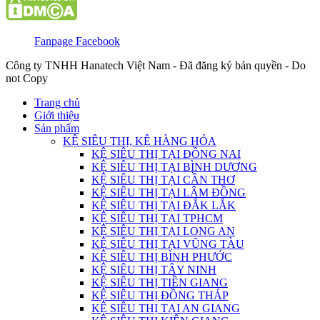
Fanpage Facebook
Công ty TNHH Hanatech Việt Nam - Đã đăng ký bản quyền - Do
not Copy
Trang chủ
Giới thiệu
Sản phẩm
KỆ SIÊU THỊ, KỆ HÀNG HÓA
KỆ SIÊU THỊ TẠI ĐỒNG NAI
KỆ SIÊU THỊ TẠI BÌNH DƯƠNG
KỆ SIÊU THỊ TẠI CẦN THƠ
KỆ SIÊU THỊ TẠI LÂM ĐỒNG
KỆ SIÊU THỊ TẠI ĐẮK LẮK
KỆ SIÊU THỊ TẠI TPHCM
KỆ SIÊU THỊ TẠI LONG AN
KỆ SIÊU THỊ TẠI VŨNG TÀU
KỆ SIÊU THỊ BÌNH PHƯỚC
KỆ SIÊU THỊ TÂY NINH
KỆ SIÊU THỊ TIỀN GIANG
KỆ SIÊU THỊ ĐỒNG THÁP
KỆ SIÊU THỊ TẠI AN GIANG