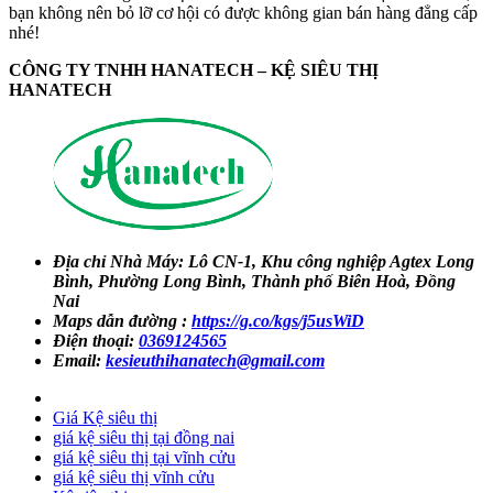
bạn không nên bỏ lỡ cơ hội có được không gian bán hàng đẳng cấp
nhé!
CÔNG TY TNHH HANATECH – KỆ SIÊU THỊ
HANATECH
Địa chỉ Nhà Máy: Lô CN-1, Khu công nghiệp Agtex Long
Bình, Phường Long Bình, Thành phố Biên Hoà, Đồng
Nai
Maps dẫn đường :
https://g.co/kgs/j5usWiD
Điện thoại:
0369124565
Email:
kesieuthihanatech@gmail.com
Giá Kệ siêu thị
giá kệ siêu thị tại đồng nai
giá kệ siêu thị tại vĩnh cửu
giá kệ siêu thị vĩnh cửu