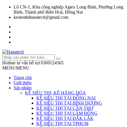
Lô CN-1, Khu công nghiệp Agtex Long Bình, Phường Long
Bình, Thành phố Biên Hoà, Đồng Nai
kesieuthihanatech@gmail.com
Hotline tư vấn hỗ trợ
0369124565
MENU
MENU
Trang chủ
Giới thiệu
Sản phẩm
KỆ SIÊU THỊ, KỆ HÀNG HÓA
KỆ SIÊU THỊ TẠI ĐỒNG NAI
KỆ SIÊU THỊ TẠI BÌNH DƯƠNG
KỆ SIÊU THỊ TẠI CẦN THƠ
KỆ SIÊU THỊ TẠI LÂM ĐỒNG
KỆ SIÊU THỊ TẠI ĐẮK LẮK
KỆ SIÊU THỊ TẠI TPHCM