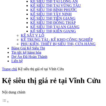
KỆ SIÊU THỊ TẠI LONG AN
KỆ SIÊU THỊ TẠI VŨNG TÀU
KỆ SIÊU THỊ BÌNH PHƯỚC
KỆ SIÊU THỊ TÂY NINH
KỆ SIÊU THỊ TIỀN GIANG
KỆ SIÊU THỊ ĐỒNG THÁP
KỆ SIÊU THỊ TẠI AN GIANG
KỆ SIÊU THỊ KIÊN GIANG
KỆ SẮT V LỖ
KỆ TRUNG TẢI - KỆ KHO CÔNG NGHIỆP
PHỤ KIỆN, THIẾT BỊ SIÊU THỊ, CỬA HÀNG
Bảng Giá Kệ Siêu Thị
Tin tức kệ hàng hóa
Dự Án Đã Hoàn Thành
Liên hệ
Trang chủ
Kệ siêu thị giá rẻ tại Vĩnh Cửu
Kệ siêu thị giá rẻ tại Vĩnh Cửu
Nội dung chính