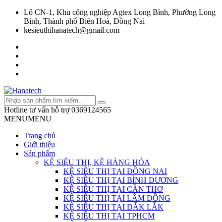
Lô CN-1, Khu công nghiệp Agtex Long Bình, Phường Long
Bình, Thành phố Biên Hoà, Đồng Nai
kesieuthihanatech@gmail.com
Hotline tư vấn hỗ trợ
0369124565
MENU
MENU
Trang chủ
Giới thiệu
Sản phẩm
KỆ SIÊU THỊ, KỆ HÀNG HÓA
KỆ SIÊU THỊ TẠI ĐỒNG NAI
KỆ SIÊU THỊ TẠI BÌNH DƯƠNG
KỆ SIÊU THỊ TẠI CẦN THƠ
KỆ SIÊU THỊ TẠI LÂM ĐỒNG
KỆ SIÊU THỊ TẠI ĐẮK LẮK
KỆ SIÊU THỊ TẠI TPHCM