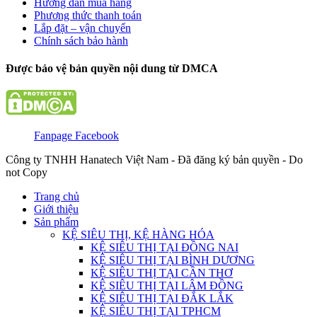
Hướng dẫn mua hàng
Phương thức thanh toán
Lắp đặt – vận chuyển
Chính sách bảo hành
Được bảo vệ bản quyền nội dung từ DMCA
Fanpage Facebook
Công ty TNHH Hanatech Việt Nam - Đã đăng ký bản quyền - Do
not Copy
Trang chủ
Giới thiệu
Sản phẩm
KỆ SIÊU THỊ, KỆ HÀNG HÓA
KỆ SIÊU THỊ TẠI ĐỒNG NAI
KỆ SIÊU THỊ TẠI BÌNH DƯƠNG
KỆ SIÊU THỊ TẠI CẦN THƠ
KỆ SIÊU THỊ TẠI LÂM ĐỒNG
KỆ SIÊU THỊ TẠI ĐẮK LẮK
KỆ SIÊU THỊ TẠI TPHCM