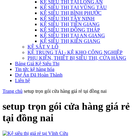
KỆ SIÊU THỊ TẠI LONG AN
KỆ SIÊU THỊ TẠI VŨNG TÀU
KỆ SIÊU THỊ BÌNH PHƯỚC
KỆ SIÊU THỊ TÂY NINH
KỆ SIÊU THỊ TIỀN GIANG
KỆ SIÊU THỊ ĐỒNG THÁP
KỆ SIÊU THỊ TẠI AN GIANG
KỆ SIÊU THỊ KIÊN GIANG
KỆ SẮT V LỖ
KỆ TRUNG TẢI - KỆ KHO CÔNG NGHIỆP
PHỤ KIỆN, THIẾT BỊ SIÊU THỊ, CỬA HÀNG
Bảng Giá Kệ Siêu Thị
Tin tức kệ hàng hóa
Dự Án Đã Hoàn Thành
Liên hệ
Trang chủ
setup trọn gói cửa hàng giá rẻ tại đồng nai
setup trọn gói cửa hàng giá rẻ
tại đồng nai