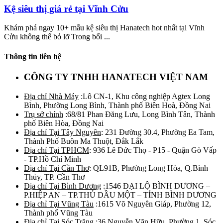
Kệ siêu thị giá rẻ tại Vĩnh Cửu
Khám phá ngay 10+ mẫu kệ siêu thị Hanatech hot nhất tại Vĩnh
Cửu không thể bỏ lỡ Trong bối ...
Thông tin liên hệ
CÔNG TY TNHH HANATECH VIỆT NAM
Địa chỉ Nhà Máy
:Lô CN-1, Khu công nghiệp Agtex Long
Bình, Phường Long Bình, Thành phố Biên Hoà, Đồng Nai
Trụ sở chính
:68/81 Phan Đăng Lưu, Long Bình Tân, Thành
phố Biên Hòa, Đồng Nai
Địa chỉ Tại Tây Nguyên
: 231 Đường 30.4, Phường Ea Tam,
Thành Phố Buôn Ma Thuột, Đắk Lắk
Địa chỉ Tại TPHCM
: 936 Lê Đức Thọ - P15 - Quận Gò Vấp
- TP.Hồ Chí Minh
Địa chỉ Tại Cần Thơ
: QL91B, Phường Long Hòa, Q.Bình
Thủy, TP. Cần Thơ
Địa chỉ Tại Bình Dương
:1546 ĐẠI LỘ BÌNH DƯƠNG –
P.HIỆP AN – TP.THỦ DẦU MỘT – TỈNH BÌNH DƯƠNG
Địa chỉ Tại Vũng Tàu
:1615 Võ Nguyên Giáp, Phường 12,
Thành phố Vũng Tàu
Địa chỉ Tại Sóc Trăng
:36 Nguyễn Văn Hữu, Phường 1, Sóc