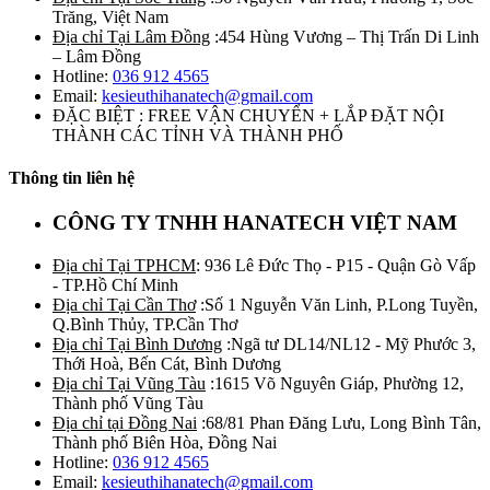
Trăng, Việt Nam
Địa chỉ Tại Lâm Đồng
:454 Hùng Vương – Thị Trấn Di Linh
– Lâm Đồng
Hotline:
036 912 4565
Email:
kesieuthihanatech@gmail.com
ĐẶC BIỆT : FREE VẬN CHUYỂN + LẮP ĐẶT NỘI
THÀNH CÁC TỈNH VÀ THÀNH PHỐ
Thông tin liên hệ
CÔNG TY TNHH HANATECH VIỆT NAM
Địa chỉ Tại TPHCM
: 936 Lê Đức Thọ - P15 - Quận Gò Vấp
- TP.Hồ Chí Minh
Địa chỉ Tại Cần Thơ
:Số 1 Nguyễn Văn Linh, P.Long Tuyền,
Q.Bình Thủy, TP.Cần Thơ
Địa chỉ Tại Bình Dương
:Ngã tư DL14/NL12 - Mỹ Phước 3,
Thới Hoà, Bến Cát, Bình Dương
Địa chỉ Tại Vũng Tàu
:1615 Võ Nguyên Giáp, Phường 12,
Thành phố Vũng Tàu
Địa chỉ tại Đồng Nai
:68/81 Phan Đăng Lưu, Long Bình Tân,
Thành phố Biên Hòa, Đồng Nai
Hotline:
036 912 4565
Email:
kesieuthihanatech@gmail.com