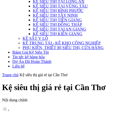
KỆ SIÊU THỊ TẠI LONG AN
KỆ SIÊU THỊ TẠI VŨNG TÀU
KỆ SIÊU THỊ BÌNH PHƯỚC
KỆ SIÊU THỊ TÂY NINH
KỆ SIÊU THỊ TIỀN GIANG
KỆ SIÊU THỊ ĐỒNG THÁP
KỆ SIÊU THỊ TẠI AN GIANG
KỆ SIÊU THỊ KIÊN GIANG
KỆ SẮT V LỖ
KỆ TRUNG TẢI - KỆ KHO CÔNG NGHIỆP
PHỤ KIỆN, THIẾT BỊ SIÊU THỊ, CỬA HÀNG
Bảng Giá Kệ Siêu Thị
Tin tức kệ hàng hóa
Dự Án Đã Hoàn Thành
Liên hệ
Trang chủ
Kệ siêu thị giá rẻ tại Cần Thơ
Kệ siêu thị giá rẻ tại Cần Thơ
Nội dung chính