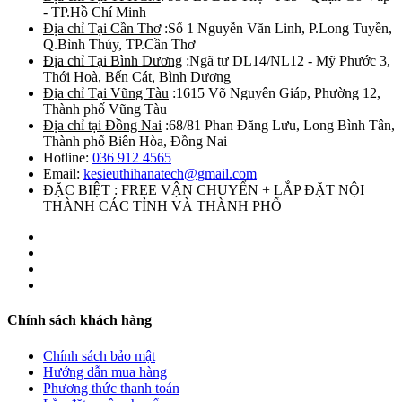
- TP.Hồ Chí Minh
Địa chỉ Tại Cần Thơ
:Số 1 Nguyễn Văn Linh, P.Long Tuyền,
Q.Bình Thủy, TP.Cần Thơ
Địa chỉ Tại Bình Dương
:Ngã tư DL14/NL12 - Mỹ Phước 3,
Thới Hoà, Bến Cát, Bình Dương
Địa chỉ Tại Vũng Tàu
:1615 Võ Nguyên Giáp, Phường 12,
Thành phố Vũng Tàu
Địa chỉ tại Đồng Nai
:68/81 Phan Đăng Lưu, Long Bình Tân,
Thành phố Biên Hòa, Đồng Nai
Hotline:
036 912 4565
Email:
kesieuthihanatech@gmail.com
ĐẶC BIỆT : FREE VẬN CHUYỂN + LẮP ĐẶT NỘI
THÀNH CÁC TỈNH VÀ THÀNH PHỐ
Chính sách khách hàng
Chính sách bảo mật
Hướng dẫn mua hàng
Phương thức thanh toán