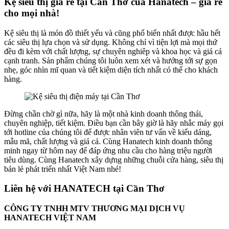
Kệ siêu thị giá rẻ tại Cần Thơ
của Hanatech – giá rẻ
cho mọi nhà!
Kệ siêu thị là món đồ thiết yếu và cũng phổ biến nhất được hầu hết
các siêu thị lựa chọn và sử dụng. Không chỉ vì tiện lợi mà mọi thứ
đều đi kèm với chất lượng, sự chuyên nghiêp và khoa học và giá cả
cạnh tranh. Sản phẩm chúng tôi luôn xem xét và hướng tới sự gọn
nhẹ, góc nhìn mĩ quan và tiết kiệm diện tích nhất có thể cho khách
hàng.
Đừng chần chờ gì nữa, hãy là một nhà kinh doanh thông thái,
chuyên nghiệp, tiết kiệm. Điều bạn cần bây giờ là hãy nhắc máy gọi
tới hotline của chúng tôi để được nhân viên tư vấn về kiểu dáng,
mẫu mã, chất lượng và giá cả. Cùng Hanatech kinh doanh thông
minh ngay từ hôm nay để đáp ứng nhu cầu cho hàng triệu người
tiêu dùng. Cùng Hanatech xây dựng những chuỗi cửa hàng, siêu thị
bán lẻ phát triển nhất Việt Nam nhé!
Liên hệ với HANATECH tại Cần Thơ
CÔNG TY TNHH MTV THƯƠNG MẠI DỊCH VỤ
HANATECH VIỆT NAM