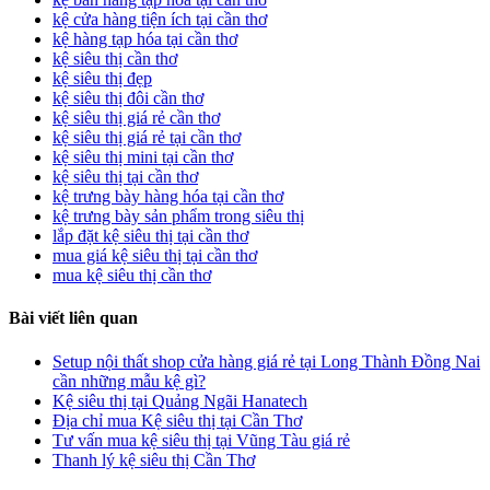
kệ cửa hàng tiện ích tại cần thơ
kệ hàng tạp hóa tại cần thơ
kệ siêu thị cần thơ
kệ siêu thị đẹp
kệ siêu thị đôi cần thơ
kệ siêu thị giá rẻ cần thơ
kệ siêu thị giá rẻ tại cần thơ
kệ siêu thị mini tại cần thơ
kệ siêu thị tại cần thơ
kệ trưng bày hàng hóa tại cần thơ
kệ trưng bày sản phẩm trong siêu thị
lắp đặt kệ siêu thị tại cần thơ
mua giá kệ siêu thị tại cần thơ
mua kệ siêu thị cần thơ
Bài viết liên quan
Setup nội thất shop cửa hàng giá rẻ tại Long Thành Đồng Nai
cần những mẫu kệ gì?
Kệ siêu thị tại Quảng Ngãi Hanatech
Địa chỉ mua Kệ siêu thị tại Cần Thơ
Tư vấn mua kệ siêu thị tại Vũng Tàu giá rẻ
Thanh lý kệ siêu thị Cần Thơ