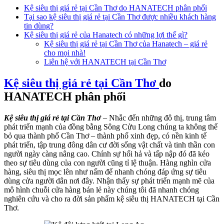
Kệ siêu thị giá rẻ tại Cần Thơ do HANATECH phân phối
Tại sao kệ siêu thị giá rẻ tại Cần Thơ được nhiều khách hàng
tin dùng?
Kệ siêu thị giá rẻ của Hanatech có những lợi thế gì?
Kệ siêu thị giá rẻ tại Cần Thơ của Hanatech – giá rẻ
cho mọi nhà!
Liên hệ với HANATECH tại Cần Thơ
Kệ siêu thị giá rẻ tại Cần Thơ
do
HANATECH phân phối
Kệ siêu thị giá rẻ tại Cần Thơ
– Nhắc đến những đô thị, trung tâm
phát triển mạnh của đồng bằng Sông Cửu Long chúng ta không thể
bỏ qua thành phố Cần Thơ – thành phố xinh đẹp, có nền kinh tế
phát triển, tập trung đông dân cư đời sống vật chất và tinh thần con
người ngày càng nâng cao. Chính sự hối hả và tấp nập đó đã kéo
theo sự tiêu dùng của con người cũng tỉ lệ thuận. Hàng nghìn cửa
hàng, siêu thị mọc lên như nấm để nhanh chóng đáp ứng sự tiêu
dùng cửa người dân nơi đây. Nhận thấy sự phát triển mạnh mẽ của
mô hình chuỗi cửa hàng bán lẻ này chúng tôi đã nhanh chóng
nghiên cứu và cho ra đời sản phẩm kệ siêu thị HANATECH tại Cần
Thơ.