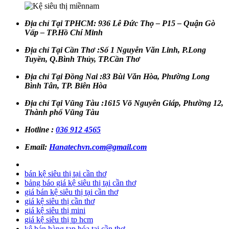
Địa chỉ Tại TPHCM:
936 Lê Đức Thọ – P15 – Quận Gò
Vấp – TP.Hồ Chí Minh
Địa chỉ Tại Cần Thơ :Số 1 Nguyễn Văn Linh, P.Long
Tuyền, Q.Bình Thủy, TP.Cần Thơ
Địa chỉ Tại Đồng Nai :83 Bùi Văn Hòa, Phường Long
Bình Tân, TP. Biên Hòa
Địa chỉ Tại Vũng Tàu :1615 Võ Nguyên Giáp, Phường 12,
Thành phố Vũng Tàu
Hotline :
036 912 4565
Email:
Hanatechvn.com@gmail.com
bán kệ siêu thị tại cần thơ
bảng báo giá kệ siêu thị tại cần thơ
giá bán kệ siêu thị tại cần thơ
giá kệ siêu thị cần thơ
giá kệ siêu thị mini
giá kệ siêu thị tp hcm
kệ bán hàng tạp hóa tại cần thơ