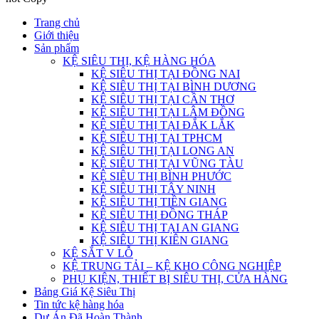
Trang chủ
Giới thiệu
Sản phẩm
KỆ SIÊU THỊ, KỆ HÀNG HÓA
KỆ SIÊU THỊ TẠI ĐỒNG NAI
KỆ SIÊU THỊ TẠI BÌNH DƯƠNG
KỆ SIÊU THỊ TẠI CẦN THƠ
KỆ SIÊU THỊ TẠI LÂM ĐỒNG
KỆ SIÊU THỊ TẠI ĐẮK LẮK
KỆ SIÊU THỊ TẠI TPHCM
KỆ SIÊU THỊ TẠI LONG AN
KỆ SIÊU THỊ TẠI VŨNG TÀU
KỆ SIÊU THỊ BÌNH PHƯỚC
KỆ SIÊU THỊ TÂY NINH
KỆ SIÊU THỊ TIỀN GIANG
KỆ SIÊU THỊ ĐỒNG THÁP
KỆ SIÊU THỊ TẠI AN GIANG
KỆ SIÊU THỊ KIÊN GIANG
KỆ SẮT V LỖ
KỆ TRUNG TẢI – KỆ KHO CÔNG NGHIỆP
PHỤ KIỆN, THIẾT BỊ SIÊU THỊ, CỬA HÀNG
Bảng Giá Kệ Siêu Thị
Tin tức kệ hàng hóa
Dự Án Đã Hoàn Thành