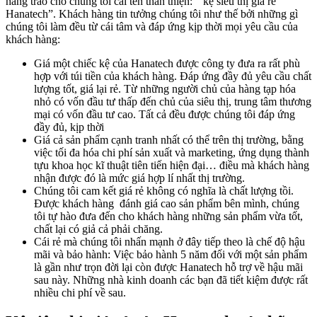
hàng trao cho chúng tôi cái tên thân thiện: “ kệ siêu thị giá rẻ
Hanatech”. Khách hàng tin tưởng chúng tôi như thế bởi những gì
chúng tôi làm đều từ cái tâm và đáp ứng kịp thời mọi yêu cầu của
khách hàng:
Giá một chiếc kệ của Hanatech được công ty đưa ra rất phù
hợp với túi tiền của khách hàng. Đáp ứng đầy đủ yêu cầu chất
lượng tốt, giá lại rẻ. Từ những người chủ của hàng tạp hóa
nhỏ có vốn đầu tư thấp đến chủ của siêu thị, trung tâm thương
mại có vốn đầu tư cao. Tất cả đều được chúng tôi đáp ứng
đầy đủ, kịp thời
Giá cả sản phẩm cạnh tranh nhất có thể trên thị trường, bằng
việc tối đa hóa chi phí sản xuất và marketing, ứng dụng thành
tựu khoa học kĩ thuật tiên tiến hiện đại… điều mà khách hàng
nhận được đó là mức giá hợp lí nhất thị trường.
Chúng tôi cam kết giá rẻ không có nghĩa là chất lượng tồi.
Được khách hàng đánh giá cao sản phẩm bên mình, chúng
tôi tự hào đưa đến cho khách hàng những sản phẩm vừa tốt,
chất lại có giả cả phải chăng.
Cái rẻ mà chúng tôi nhấn mạnh ở đây tiếp theo là chế độ hậu
mãi và bảo hành: Việc bảo hành 5 năm đối với một sản phẩm
là gần như trọn đời lại còn được Hanatech hỗ trợ về hậu mãi
sau này. Những nhà kinh doanh các bạn đã tiết kiệm được rất
nhiều chi phí về sau.