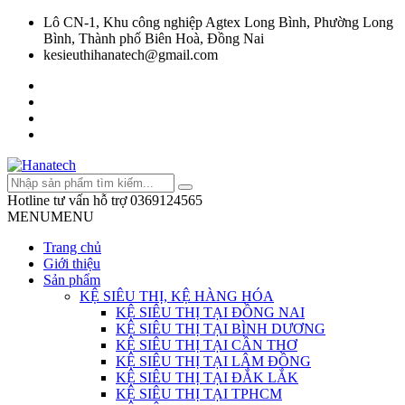
Lô CN-1, Khu công nghiệp Agtex Long Bình, Phường Long
Bình, Thành phố Biên Hoà, Đồng Nai
kesieuthihanatech@gmail.com
Hotline tư vấn hỗ trợ
0369124565
MENU
MENU
Trang chủ
Giới thiệu
Sản phẩm
KỆ SIÊU THỊ, KỆ HÀNG HÓA
KỆ SIÊU THỊ TẠI ĐỒNG NAI
KỆ SIÊU THỊ TẠI BÌNH DƯƠNG
KỆ SIÊU THỊ TẠI CẦN THƠ
KỆ SIÊU THỊ TẠI LÂM ĐỒNG
KỆ SIÊU THỊ TẠI ĐẮK LẮK
KỆ SIÊU THỊ TẠI TPHCM