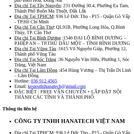
phố Biên Hòa, Đồng Nai
Địa chỉ Tại Tây Nguyên
: 231 Đường 30.4, Phường Ea Tam,
Thành Phố Buôn Ma Thuột, Đắk Lắk
Địa chỉ Tại TPHCM
: 936 Lê Đức Thọ - P15 - Quận Gò Vấp
- TP.Hồ Chí Minh
Địa chỉ Tại Cần Thơ
: QL91B, Phường Long Hòa, Q.Bình
Thủy, TP. Cần Thơ
Địa chỉ Tại Bình Dương
:1546 ĐẠI LỘ BÌNH DƯƠNG –
P.HIỆP AN – TP.THỦ DẦU MỘT – TỈNH BÌNH DƯƠNG
Địa chỉ Tại Vũng Tàu
:1615 Võ Nguyên Giáp, Phường 12,
Thành phố Vũng Tàu
Địa chỉ Tại Sóc Trăng
:36 Nguyễn Văn Hữu, Phường 1, Sóc
Trăng, Việt Nam
Địa chỉ Tại Lâm Đồng
:454 Hùng Vương – Thị Trấn Di Linh
– Lâm Đồng
Hotline:
036 912 4565
Email:
kesieuthihanatech@gmail.com
ĐẶC BIỆT : FREE VẬN CHUYỂN + LẮP ĐẶT NỘI
THÀNH CÁC TỈNH VÀ THÀNH PHỐ
Thông tin liên hệ
CÔNG TY TNHH HANATECH VIỆT NAM
Địa chỉ Tại TPHCM
: 936 Lê Đức Thọ - P15 - Quận Gò Vấp