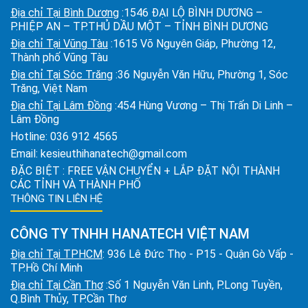
Địa chỉ Tại Bình Dương
:1546 ĐẠI LỘ BÌNH DƯƠNG –
P.HIỆP AN – TP.THỦ DẦU MỘT – TỈNH BÌNH DƯƠNG
Địa chỉ Tại Vũng Tàu
:1615 Võ Nguyên Giáp, Phường 12,
Thành phố Vũng Tàu
Địa chỉ Tại Sóc Trăng
:36 Nguyễn Văn Hữu, Phường 1, Sóc
Trăng, Việt Nam
Địa chỉ Tại Lâm Đồng
:454 Hùng Vương – Thị Trấn Di Linh –
Lâm Đồng
Hotline:
036 912 4565
Email:
kesieuthihanatech@gmail.com
ĐẶC BIỆT : FREE VẬN CHUYỂN + LẮP ĐẶT NỘI THÀNH
CÁC TỈNH VÀ THÀNH PHỐ
THÔNG TIN LIÊN HỆ
CÔNG TY TNHH HANATECH VIỆT NAM
Địa chỉ Tại TPHCM
: 936 Lê Đức Thọ - P15 - Quận Gò Vấp -
TP.Hồ Chí Minh
Địa chỉ Tại Cần Thơ
:Số 1 Nguyễn Văn Linh, P.Long Tuyền,
Q.Bình Thủy, TP.Cần Thơ