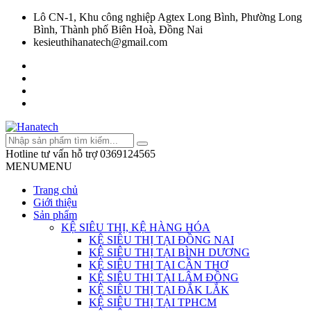
Lô CN-1, Khu công nghiệp Agtex Long Bình, Phường Long
Bình, Thành phố Biên Hoà, Đồng Nai
kesieuthihanatech@gmail.com
Hotline tư vấn hỗ trợ
0369124565
MENU
MENU
Trang chủ
Giới thiệu
Sản phẩm
KỆ SIÊU THỊ, KỆ HÀNG HÓA
KỆ SIÊU THỊ TẠI ĐỒNG NAI
KỆ SIÊU THỊ TẠI BÌNH DƯƠNG
KỆ SIÊU THỊ TẠI CẦN THƠ
KỆ SIÊU THỊ TẠI LÂM ĐỒNG
KỆ SIÊU THỊ TẠI ĐẮK LẮK
KỆ SIÊU THỊ TẠI TPHCM