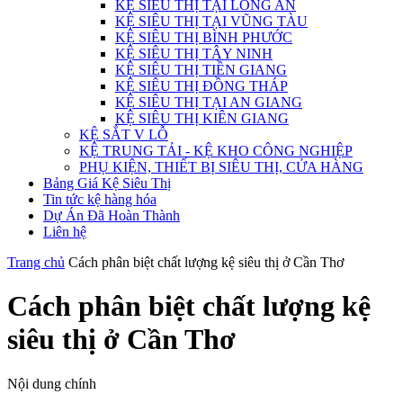
KỆ SIÊU THỊ TẠI LONG AN
KỆ SIÊU THỊ TẠI VŨNG TÀU
KỆ SIÊU THỊ BÌNH PHƯỚC
KỆ SIÊU THỊ TÂY NINH
KỆ SIÊU THỊ TIỀN GIANG
KỆ SIÊU THỊ ĐỒNG THÁP
KỆ SIÊU THỊ TẠI AN GIANG
KỆ SIÊU THỊ KIÊN GIANG
KỆ SẮT V LỖ
KỆ TRUNG TẢI - KỆ KHO CÔNG NGHIỆP
PHỤ KIỆN, THIẾT BỊ SIÊU THỊ, CỬA HÀNG
Bảng Giá Kệ Siêu Thị
Tin tức kệ hàng hóa
Dự Án Đã Hoàn Thành
Liên hệ
Trang chủ
Cách phân biệt chất lượng kệ siêu thị ở Cần Thơ
Cách phân biệt chất lượng kệ
siêu thị ở Cần Thơ
Nội dung chính