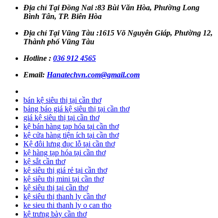
Địa chỉ Tại Đồng Nai :83 Bùi Văn Hòa, Phường Long
Bình Tân, TP. Biên Hòa
Địa chỉ Tại Vũng Tàu :1615 Võ Nguyên Giáp, Phường 12,
Thành phố Vũng Tàu
Hotline :
036 912 4565
Email:
Hanatechvn.com@gmail.com
bán kệ siêu thị tại cần thơ
bảng báo giá kệ siêu thị tại cần thơ
giá kệ siêu thị tại cần thơ
kệ bán hàng tạp hóa tại cần thơ
kệ cửa hàng tiện ích tại cần thơ
Kệ đôi lưng đục lỗ tại cần thơ
kệ hàng tạp hóa tại cần thơ
kệ sắt cần thơ
kệ siêu thị giá rẻ tại cần thơ
kệ siêu thị mini tại cần thơ
kệ siêu thị tại cần thơ
kệ siêu thị thanh ly cần thơ
ke sieu thi thanh ly o can tho
kệ trưng bày cần thơ