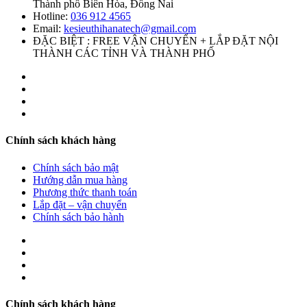
Thành phố Biên Hòa, Đồng Nai
Hotline:
036 912 4565
Email:
kesieuthihanatech@gmail.com
ĐẶC BIỆT : FREE VẬN CHUYỂN + LẮP ĐẶT NỘI
THÀNH CÁC TỈNH VÀ THÀNH PHỐ
Chính sách khách hàng
Chính sách bảo mật
Hướng dẫn mua hàng
Phương thức thanh toán
Lắp đặt – vận chuyển
Chính sách bảo hành
Chính sách khách hàng