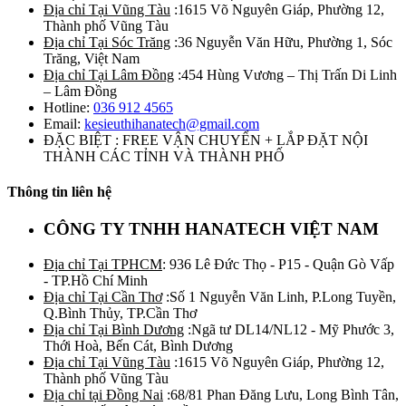
Địa chỉ Tại Vũng Tàu
:1615 Võ Nguyên Giáp, Phường 12,
Thành phố Vũng Tàu
Địa chỉ Tại Sóc Trăng
:36 Nguyễn Văn Hữu, Phường 1, Sóc
Trăng, Việt Nam
Địa chỉ Tại Lâm Đồng
:454 Hùng Vương – Thị Trấn Di Linh
– Lâm Đồng
Hotline:
036 912 4565
Email:
kesieuthihanatech@gmail.com
ĐẶC BIỆT : FREE VẬN CHUYỂN + LẮP ĐẶT NỘI
THÀNH CÁC TỈNH VÀ THÀNH PHỐ
Thông tin liên hệ
CÔNG TY TNHH HANATECH VIỆT NAM
Địa chỉ Tại TPHCM
: 936 Lê Đức Thọ - P15 - Quận Gò Vấp
- TP.Hồ Chí Minh
Địa chỉ Tại Cần Thơ
:Số 1 Nguyễn Văn Linh, P.Long Tuyền,
Q.Bình Thủy, TP.Cần Thơ
Địa chỉ Tại Bình Dương
:Ngã tư DL14/NL12 - Mỹ Phước 3,
Thới Hoà, Bến Cát, Bình Dương
Địa chỉ Tại Vũng Tàu
:1615 Võ Nguyên Giáp, Phường 12,
Thành phố Vũng Tàu
Địa chỉ tại Đồng Nai
:68/81 Phan Đăng Lưu, Long Bình Tân,