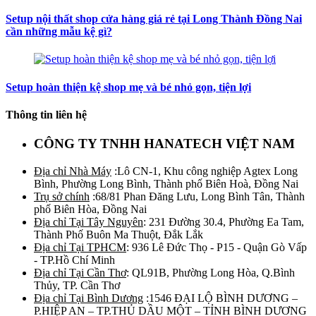
Setup nội thất shop cửa hàng giá rẻ tại Long Thành Đồng Nai
cần những mẫu kệ gì?
Setup hoàn thiện kệ shop mẹ và bé nhỏ gọn, tiện lợi
Thông tin liên hệ
CÔNG TY TNHH HANATECH VIỆT NAM
Địa chỉ Nhà Máy
:Lô CN-1, Khu công nghiệp Agtex Long
Bình, Phường Long Bình, Thành phố Biên Hoà, Đồng Nai
Trụ sở chính
:68/81 Phan Đăng Lưu, Long Bình Tân, Thành
phố Biên Hòa, Đồng Nai
Địa chỉ Tại Tây Nguyên
: 231 Đường 30.4, Phường Ea Tam,
Thành Phố Buôn Ma Thuột, Đắk Lắk
Địa chỉ Tại TPHCM
: 936 Lê Đức Thọ - P15 - Quận Gò Vấp
- TP.Hồ Chí Minh
Địa chỉ Tại Cần Thơ
: QL91B, Phường Long Hòa, Q.Bình
Thủy, TP. Cần Thơ
Địa chỉ Tại Bình Dương
:1546 ĐẠI LỘ BÌNH DƯƠNG –
P.HIỆP AN – TP.THỦ DẦU MỘT – TỈNH BÌNH DƯƠNG