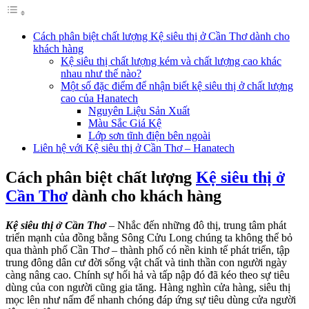
Cách phân biệt chất lượng Kệ siêu thị ở Cần Thơ dành cho
khách hàng
Kệ siêu thị chất lượng kém và chất lượng cao khác
nhau như thế nào?
Một số đặc điểm để nhận biết kệ siêu thị ở chất lượng
cao của Hanatech
Nguyên Liệu Sản Xuất
Màu Sắc Giá Kệ
Lớp sơn tĩnh điện bên ngoài
Liên hệ với Kệ siêu thị ở Cần Thơ – Hanatech
Cách phân biệt chất lượng
Kệ siêu thị ở
Cần Thơ
dành cho khách hàng
Kệ siêu thị ở Cần Thơ
– Nhắc đến những đô thị, trung tâm phát
triển mạnh của đồng bằng Sông Cửu Long chúng ta không thể bỏ
qua thành phố Cần Thơ – thành phố có nền kinh tế phát triển, tập
trung đông dân cư đời sống vật chất và tinh thần con người ngày
càng nâng cao. Chính sự hối hả và tấp nập đó đã kéo theo sự tiêu
dùng của con người cũng gia tăng. Hàng nghìn cửa hàng, siêu thị
mọc lên như nấm để nhanh chóng đáp ứng sự tiêu dùng cửa người