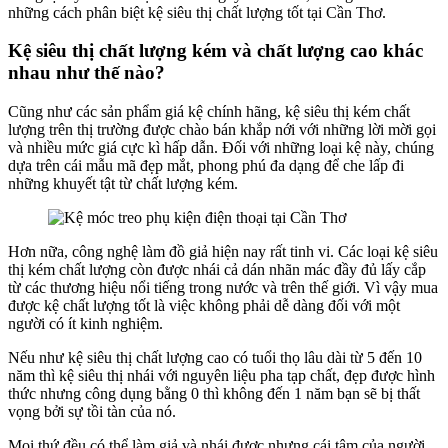
những cách phân biệt kệ siêu thị chất lượng tốt tại Cần Thơ.
Kệ siêu thị chất lượng kém và chất lượng cao khác
nhau như thế nào?
Cũng như các sản phẩm giá kệ chính hãng, kệ siêu thị kém chất
lượng trên thị trường được chào bán khắp nới với những lời mời gọi
và nhiều mức giá cực kì hấp dẫn. Đối với những loại kệ này, chúng
dựa trên cái mẫu mã đẹp mắt, phong phú đa dạng để che lấp đi
những khuyết tật từ chất lượng kém.
Hơn nữa, công nghệ làm đồ giả hiện nay rất tinh vi. Các loại kệ siêu
thị kém chất lượng còn được nhái cả dán nhãn mác đầy đủ lấy cắp
từ các thương hiệu nổi tiếng trong nước và trên thế giới. Vì vậy mua
được kệ chất lượng tốt là việc không phải dễ dàng đối với một
người có ít kinh nghiệm.
Nếu như kệ siêu thị chất lượng cao có tuổi thọ lâu dài từ 5 đến 10
năm thì kệ siêu thị nhái với nguyên liệu pha tạp chất, đẹp được hình
thức nhưng công dụng bằng 0 thì không đến 1 năm bạn sẽ bị thất
vọng bởi sự tồi tàn của nó.
Mọi thứ đều có thể làm giả và nhái được nhưng cái tâm của người