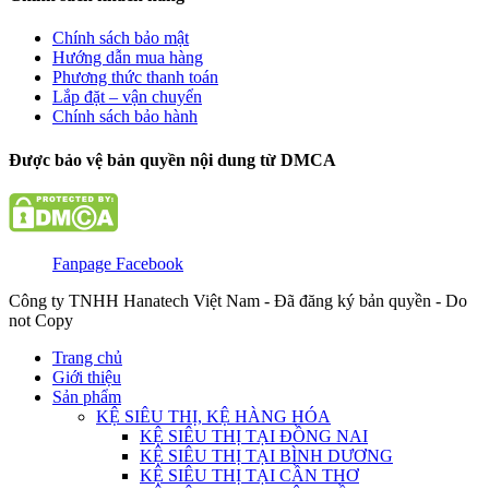
Chính sách bảo mật
Hướng dẫn mua hàng
Phương thức thanh toán
Lắp đặt – vận chuyển
Chính sách bảo hành
Được bảo vệ bản quyền nội dung từ DMCA
Fanpage Facebook
Công ty TNHH Hanatech Việt Nam - Đã đăng ký bản quyền - Do
not Copy
Trang chủ
Giới thiệu
Sản phẩm
KỆ SIÊU THỊ, KỆ HÀNG HÓA
KỆ SIÊU THỊ TẠI ĐỒNG NAI
KỆ SIÊU THỊ TẠI BÌNH DƯƠNG
KỆ SIÊU THỊ TẠI CẦN THƠ