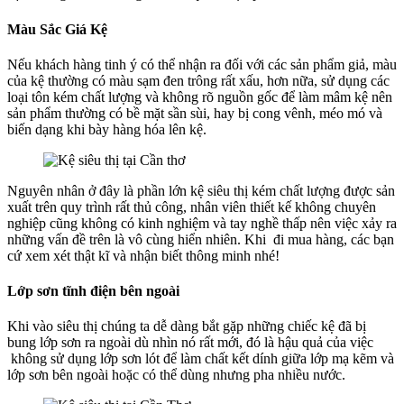
Màu Sắc Giá Kệ
Nếu khách hàng tinh ý có thể nhận ra đối với các sản phẩm giả, màu
của kệ thường có màu sạm đen trông rất xấu, hơn nữa, sử dụng các
loại tôn kém chất lượng và không rõ nguồn gốc để làm mâm kệ nên
sản phẩm thường có bề mặt sần sùi, hay bị cong vênh, méo mó và
biến dạng khi bày hàng hóa lên kệ.
Nguyên nhân ở đây là phần lớn kệ siêu thị kém chất lượng được sản
xuất trên quy trình rất thủ công, nhân viên thiết kế không chuyên
nghiệp cũng không có kinh nghiệm và tay nghề thấp nên việc xảy ra
những vấn đề trên là vô cùng hiển nhiên. Khi đi mua hàng, các bạn
cứ xem xét thật kĩ và nhận biết thông minh nhé!
Lớp sơn tĩnh điện bên ngoài
Khi vào siêu thị chúng ta dễ dàng bắt gặp những chiếc kệ đã bị
bung lớp sơn ra ngoài dù nhìn nó rất mới, đó là hậu quả của việc
không sử dụng lớp sơn lót để làm chất kết dính giữa lớp mạ kẽm và
lớp sơn bên ngoài hoặc có thể dùng nhưng pha nhiều nước.