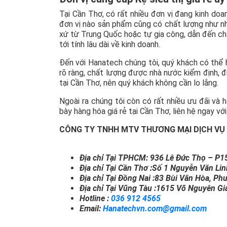
Tại Cần Thơ, có rất nhiều đơn vị đang kinh do
đơn vị nào sản phẩm cũng có chất lượng như nha
xứ từ Trung Quốc hoặc tự gia công, dẫn đến ch
tới tính lâu dài về kinh doanh.
Đến với Hanatech chúng tôi, quý khách có thể
rõ ràng, chất lượng được nhà nước kiểm định, đ
tại Cần Thơ, nên quý khách không cần lo lắng.
Ngoài ra chúng tôi còn có rất nhiều ưu đãi và 
bày hàng hóa giá rẻ tại Cần Thơ, liên hệ ngay v
CÔNG TY TNHH MTV THƯƠNG MẠI DỊCH VỤ
Địa chỉ Tại TPHCM:
936 Lê Đức Thọ – P1
Địa chỉ Tại Cần Thơ :Số 1 Nguyễn Văn Li
Địa chỉ Tại Đồng Nai :83 Bùi Văn Hòa, Ph
Địa chỉ Tại Vũng Tàu :1615 Võ Nguyên G
Hotline :
036 912 4565
Email:
Hanatechvn.com@gmail.com