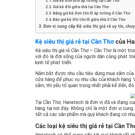
Giá kệ đơn lưới áp tường tại Cần Thơ
Giá kệ đôi giữa nhà tại Cần Thơ
Bảng giá kệ đợn tôn lỗ áp tường ở Cần Thơ
Báo giá kệ đôi tôn lỗ giữa nhà ở Cần Thơ
Đơn vị cung cấp Kệ siêu thị giá rẻ uy tín, ch
Kệ siêu thị giá rẻ tại Cần Thơ
của Ha
Kệ siêu thị giá rẻ Cần Thơ – Cần Thơ là một tr
với đó là đời sống của người dân cũng phát tr
kinh tế phát triển.
Nắm bắt được nhu cầu tiêu dùng mua sắm của ng
cửa hàng để phục vụ nhu cầu của khách hàng. V
sắm, thì yếu tố quan trọng nhất phải kể đến, đó
Tại Cần Thơ, Hanatech là đơn vị đã và đang cun
hàng tại nơi đây. Không chỉ là một đơn vị cung
tất cả các sản phẩm mà quý khách đang có nhu
Các loại kệ siêu thị giá rẻ tại Cần
Hanatech có thể cung cấp tới quý khách rất nh