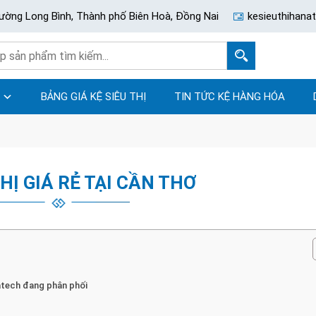
ường Long Bình, Thành phố Biên Hoà, Đồng Nai
kesieuthihan
BẢNG GIÁ KỆ SIÊU THỊ
TIN TỨC KỆ HÀNG HÓA
THỊ GIÁ RẺ TẠI CẦN THƠ
natech đang phân phối