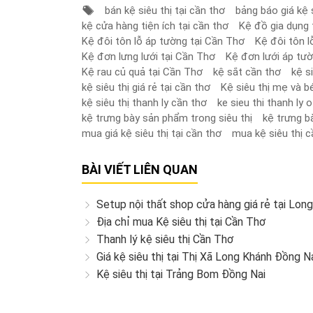
bán kệ siêu thị tại cần thơ
bảng báo giá kệ s
kệ cửa hàng tiện ích tại cần thơ
Kệ đồ gia dụng 
Kệ đôi tôn lỗ áp tường tại Cần Thơ
Kệ đôi tôn l
Kệ đơn lưng lưới tại Cần Thơ
Kệ đơn lưới áp tư
Kệ rau củ quả tại Cần Thơ
kệ sắt cần thơ
kệ s
kệ siêu thị giá rẻ tại cần thơ
Kệ siêu thị mẹ và b
kệ siêu thị thanh ly cần thơ
ke sieu thi thanh ly 
kệ trưng bày sản phẩm trong siêu thị
kệ trưng b
mua giá kệ siêu thị tại cần thơ
mua kệ siêu thị c
BÀI VIẾT LIÊN QUAN
Setup nội thất shop cửa hàng giá rẻ tại Lo
Địa chỉ mua Kệ siêu thị tại Cần Thơ
Thanh lý kệ siêu thị Cần Thơ
Giá kệ siêu thị tại Thị Xã Long Khánh Đồng N
Kệ siêu thị tại Trảng Bom Đồng Nai