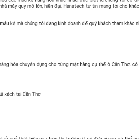
nhà máy quy mô lớn, hiện đại, Hanatech tự tin mang tới cho khá
g mẫu kệ mà chúng tôi đang kinh doanh để quý khách tham khảo n
g hàng hóa chuyên dụng cho từng mặt hàng cụ thể ở Cần Thơ, có
úi xách tại Cần Thơ
rẻ quả thật hiện nay trên thị trường ít có đơn vị nào có thể c