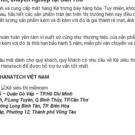
anh và cung cấp mặt hàng Kệ trưng bày hàng hóa. Tuy nhiên, khô
u, hầu hết các sản phẩm tràn lan trên thị trường hiện nay đều 
ất lượng sản phẩm kém và đi kèm với đó là giá thành rẻ mạt, ản
 hoàn toàn yên tâm vì xuất xứ cũng như thương hiệu của sản ph
i kèm với đó là thời hạn bảo hành 5 năm, miễn phí vận chuyển và 
hậu mãi dành cho quý khách, quý khách có nhu cầu về Kệ siêu th
ới Hanatech để được hỗ trợ tư vấn tốt nhất.
 HANATECH VIỆT NAM
5 – Quận Gò Vấp – TP.Hồ Chí Minh
nh, P.Long Tuyền, Q.Bình Thủy, TP.Cần Thơ
ường Long Bình Tân, TP. Biên Hòa
iáp, Phường 12, Thành phố Vũng Tàu