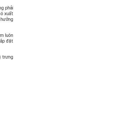
ng phải
có xuất
h hưởng
ẩm luôn
lắp đặt
ị trưng