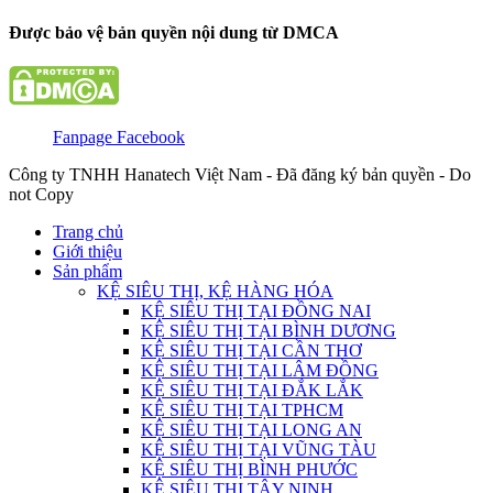
Được bảo vệ bản quyền nội dung từ DMCA
Fanpage Facebook
Công ty TNHH Hanatech Việt Nam - Đã đăng ký bản quyền - Do
not Copy
Trang chủ
Giới thiệu
Sản phẩm
KỆ SIÊU THỊ, KỆ HÀNG HÓA
KỆ SIÊU THỊ TẠI ĐỒNG NAI
KỆ SIÊU THỊ TẠI BÌNH DƯƠNG
KỆ SIÊU THỊ TẠI CẦN THƠ
KỆ SIÊU THỊ TẠI LÂM ĐỒNG
KỆ SIÊU THỊ TẠI ĐẮK LẮK
KỆ SIÊU THỊ TẠI TPHCM
KỆ SIÊU THỊ TẠI LONG AN
KỆ SIÊU THỊ TẠI VŨNG TÀU
KỆ SIÊU THỊ BÌNH PHƯỚC
KỆ SIÊU THỊ TÂY NINH