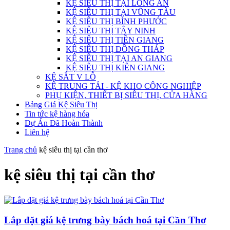
KỆ SIÊU THỊ TẠI LONG AN
KỆ SIÊU THỊ TẠI VŨNG TÀU
KỆ SIÊU THỊ BÌNH PHƯỚC
KỆ SIÊU THỊ TÂY NINH
KỆ SIÊU THỊ TIỀN GIANG
KỆ SIÊU THỊ ĐỒNG THÁP
KỆ SIÊU THỊ TẠI AN GIANG
KỆ SIÊU THỊ KIÊN GIANG
KỆ SẮT V LỖ
KỆ TRUNG TẢI - KỆ KHO CÔNG NGHIỆP
PHỤ KIỆN, THIẾT BỊ SIÊU THỊ, CỬA HÀNG
Bảng Giá Kệ Siêu Thị
Tin tức kệ hàng hóa
Dự Án Đã Hoàn Thành
Liên hệ
Trang chủ
kệ siêu thị tại cần thơ
kệ siêu thị tại cần thơ
Lắp đặt giá kệ trưng bày bách hoá tại Cần Thơ