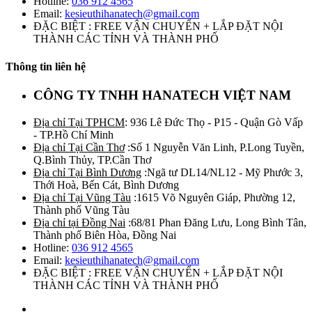
Hotline:
036 912 4565
Email:
kesieuthihanatech@gmail.com
ĐẶC BIỆT : FREE VẬN CHUYỂN + LẮP ĐẶT NỘI
THÀNH CÁC TỈNH VÀ THÀNH PHỐ
Thông tin liên hệ
CÔNG TY TNHH HANATECH VIỆT NAM
Địa chỉ Tại TPHCM
: 936 Lê Đức Thọ - P15 - Quận Gò Vấp
- TP.Hồ Chí Minh
Địa chỉ Tại Cần Thơ
:Số 1 Nguyễn Văn Linh, P.Long Tuyền,
Q.Bình Thủy, TP.Cần Thơ
Địa chỉ Tại Bình Dương
:Ngã tư DL14/NL12 - Mỹ Phước 3,
Thới Hoà, Bến Cát, Bình Dương
Địa chỉ Tại Vũng Tàu
:1615 Võ Nguyên Giáp, Phường 12,
Thành phố Vũng Tàu
Địa chỉ tại Đồng Nai
:68/81 Phan Đăng Lưu, Long Bình Tân,
Thành phố Biên Hòa, Đồng Nai
Hotline:
036 912 4565
Email:
kesieuthihanatech@gmail.com
ĐẶC BIỆT : FREE VẬN CHUYỂN + LẮP ĐẶT NỘI
THÀNH CÁC TỈNH VÀ THÀNH PHỐ