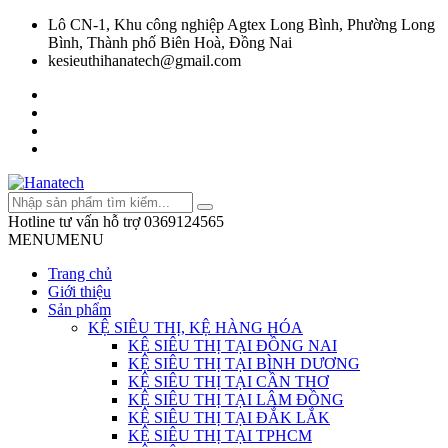
Lô CN-1, Khu công nghiệp Agtex Long Bình, Phường Long
Bình, Thành phố Biên Hoà, Đồng Nai
kesieuthihanatech@gmail.com
Hotline tư vấn hỗ trợ
0369124565
MENU
MENU
Trang chủ
Giới thiệu
Sản phẩm
KỆ SIÊU THỊ, KỆ HÀNG HÓA
KỆ SIÊU THỊ TẠI ĐỒNG NAI
KỆ SIÊU THỊ TẠI BÌNH DƯƠNG
KỆ SIÊU THỊ TẠI CẦN THƠ
KỆ SIÊU THỊ TẠI LÂM ĐỒNG
KỆ SIÊU THỊ TẠI ĐẮK LẮK
KỆ SIÊU THỊ TẠI TPHCM