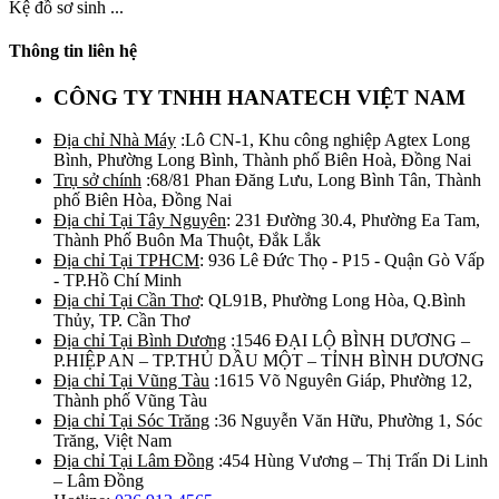
Kệ đồ sơ sinh ...
Thông tin liên hệ
CÔNG TY TNHH HANATECH VIỆT NAM
Địa chỉ Nhà Máy
:Lô CN-1, Khu công nghiệp Agtex Long
Bình, Phường Long Bình, Thành phố Biên Hoà, Đồng Nai
Trụ sở chính
:68/81 Phan Đăng Lưu, Long Bình Tân, Thành
phố Biên Hòa, Đồng Nai
Địa chỉ Tại Tây Nguyên
: 231 Đường 30.4, Phường Ea Tam,
Thành Phố Buôn Ma Thuột, Đắk Lắk
Địa chỉ Tại TPHCM
: 936 Lê Đức Thọ - P15 - Quận Gò Vấp
- TP.Hồ Chí Minh
Địa chỉ Tại Cần Thơ
: QL91B, Phường Long Hòa, Q.Bình
Thủy, TP. Cần Thơ
Địa chỉ Tại Bình Dương
:1546 ĐẠI LỘ BÌNH DƯƠNG –
P.HIỆP AN – TP.THỦ DẦU MỘT – TỈNH BÌNH DƯƠNG
Địa chỉ Tại Vũng Tàu
:1615 Võ Nguyên Giáp, Phường 12,
Thành phố Vũng Tàu
Địa chỉ Tại Sóc Trăng
:36 Nguyễn Văn Hữu, Phường 1, Sóc
Trăng, Việt Nam
Địa chỉ Tại Lâm Đồng
:454 Hùng Vương – Thị Trấn Di Linh
– Lâm Đồng