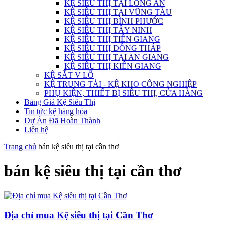
KỆ SIÊU THỊ TẠI LONG AN
KỆ SIÊU THỊ TẠI VŨNG TÀU
KỆ SIÊU THỊ BÌNH PHƯỚC
KỆ SIÊU THỊ TÂY NINH
KỆ SIÊU THỊ TIỀN GIANG
KỆ SIÊU THỊ ĐỒNG THÁP
KỆ SIÊU THỊ TẠI AN GIANG
KỆ SIÊU THỊ KIÊN GIANG
KỆ SẮT V LỖ
KỆ TRUNG TẢI - KỆ KHO CÔNG NGHIỆP
PHỤ KIỆN, THIẾT BỊ SIÊU THỊ, CỬA HÀNG
Bảng Giá Kệ Siêu Thị
Tin tức kệ hàng hóa
Dự Án Đã Hoàn Thành
Liên hệ
Trang chủ
bán kệ siêu thị tại cần thơ
bán kệ siêu thị tại cần thơ
Địa chỉ mua Kệ siêu thị tại Cần Thơ