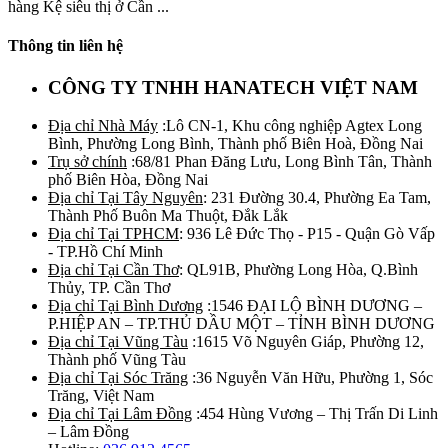
hàng Kệ siêu thị ở Cần ...
Thông tin liên hệ
CÔNG TY TNHH HANATECH VIỆT NAM
Địa chỉ Nhà Máy
:Lô CN-1, Khu công nghiệp Agtex Long
Bình, Phường Long Bình, Thành phố Biên Hoà, Đồng Nai
Trụ sở chính
:68/81 Phan Đăng Lưu, Long Bình Tân, Thành
phố Biên Hòa, Đồng Nai
Địa chỉ Tại Tây Nguyên
: 231 Đường 30.4, Phường Ea Tam,
Thành Phố Buôn Ma Thuột, Đắk Lắk
Địa chỉ Tại TPHCM
: 936 Lê Đức Thọ - P15 - Quận Gò Vấp
- TP.Hồ Chí Minh
Địa chỉ Tại Cần Thơ
: QL91B, Phường Long Hòa, Q.Bình
Thủy, TP. Cần Thơ
Địa chỉ Tại Bình Dương
:1546 ĐẠI LỘ BÌNH DƯƠNG –
P.HIỆP AN – TP.THỦ DẦU MỘT – TỈNH BÌNH DƯƠNG
Địa chỉ Tại Vũng Tàu
:1615 Võ Nguyên Giáp, Phường 12,
Thành phố Vũng Tàu
Địa chỉ Tại Sóc Trăng
:36 Nguyễn Văn Hữu, Phường 1, Sóc
Trăng, Việt Nam
Địa chỉ Tại Lâm Đồng
:454 Hùng Vương – Thị Trấn Di Linh
– Lâm Đồng