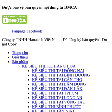
Được bảo vệ bản quyền nội dung từ DMCA
Fanpage Facebook
Công ty TNHH Hanatech Việt Nam - Đã đăng ký bản quyền - Do
not Copy
Trang chủ
Giới thiệu
Sản phẩm
KỆ SIÊU THỊ, KỆ HÀNG HÓA
KỆ SIÊU THỊ TẠI ĐỒNG NAI
KỆ SIÊU THỊ TẠI BÌNH DƯƠNG
KỆ SIÊU THỊ TẠI CẦN THƠ
KỆ SIÊU THỊ TẠI LÂM ĐỒNG
KỆ SIÊU THỊ TẠI ĐẮK LẮK
KỆ SIÊU THỊ TẠI TPHCM
KỆ SIÊU THỊ TẠI LONG AN
KỆ SIÊU THỊ TẠI VŨNG TÀU
KỆ SIÊU THỊ BÌNH PHƯỚC
KỆ SIÊU THỊ TÂY NINH