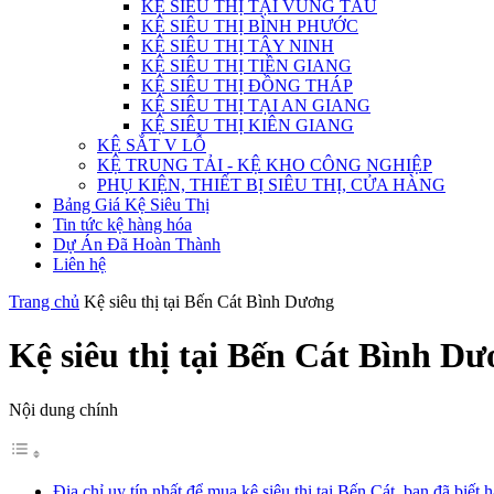
KỆ SIÊU THỊ TẠI VŨNG TÀU
KỆ SIÊU THỊ BÌNH PHƯỚC
KỆ SIÊU THỊ TÂY NINH
KỆ SIÊU THỊ TIỀN GIANG
KỆ SIÊU THỊ ĐỒNG THÁP
KỆ SIÊU THỊ TẠI AN GIANG
KỆ SIÊU THỊ KIÊN GIANG
KỆ SẮT V LỖ
KỆ TRUNG TẢI - KỆ KHO CÔNG NGHIỆP
PHỤ KIỆN, THIẾT BỊ SIÊU THỊ, CỬA HÀNG
Bảng Giá Kệ Siêu Thị
Tin tức kệ hàng hóa
Dự Án Đã Hoàn Thành
Liên hệ
Trang chủ
Kệ siêu thị tại Bến Cát Bình Dương
Kệ siêu thị tại Bến Cát Bình D
Nội dung chính
Địa chỉ uy tín nhất để mua kệ siêu thị tại Bến Cát, bạn đã biế