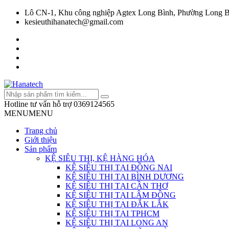
Lô CN-1, Khu công nghiệp Agtex Long Bình, Phường Long B
kesieuthihanatech@gmail.com
Hotline tư vấn hỗ trợ
0369124565
MENU
MENU
Trang chủ
Giới thiệu
Sản phẩm
KỆ SIÊU THỊ, KỆ HÀNG HÓA
KỆ SIÊU THỊ TẠI ĐỒNG NAI
KỆ SIÊU THỊ TẠI BÌNH DƯƠNG
KỆ SIÊU THỊ TẠI CẦN THƠ
KỆ SIÊU THỊ TẠI LÂM ĐỒNG
KỆ SIÊU THỊ TẠI ĐẮK LẮK
KỆ SIÊU THỊ TẠI TPHCM
KỆ SIÊU THỊ TẠI LONG AN