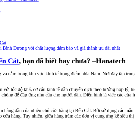
h
 Cát
ại Bình Dương với chất lượng đảm bảo và giá thành ưu đãi nhất
Bến Cát
, bạn đã biết hay chưa? –Hanatech
ng và nằm trong khu vực kinh tế trọng điểm phía Nam. Nơi đây tập trun
n với tốc độ khá, cơ cấu kinh tế dần chuyển dịch theo hướng hợp lý, hi
hóng để đáp ứng nhu cầu cho người dân. Điển hình là việc các cửa hàng 
m hàng đầu của nhiều chủ cửa hàng tại Bến Cát. Bởi sử dụng các mẫu kệ
o cửa hàng. Tuy nhiên, giữa hàng trăm các đơn vị cung ứng kệ siêu thị t