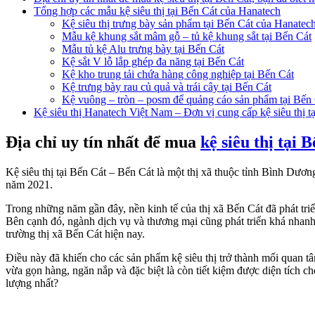
Tổng hợp các mẫu kệ siêu thị tại Bến Cát của Hanatech
Kệ siêu thị trưng bày sản phẩm tại Bến Cát của Hanatec
Mẫu kệ khung sắt mâm gỗ – tủ kệ khung sắt tại Bến Cát
Mẫu tủ kệ Alu trưng bày tại Bến Cát
Kệ sắt V lỗ lắp ghép đa năng tại Bến Cát
Kệ kho trung tải chứa hàng công nghiệp tại Bến Cát
Kệ trưng bày rau củ quả và trái cây tại Bến Cát
Kệ vuông – tròn – posm để quảng cáo sản phẩm tại Bến
Kệ siêu thị Hanatech Việt Nam – Đơn vị cung cấp kệ siêu thị t
Địa chỉ uy tín nhất để mua
kệ siêu thị tại 
Kệ siêu thị tại Bến Cát – Bến Cát là một thị xã thuộc tỉnh Bình Dươ
năm 2021.
Trong những năm gần đây, nền kinh tế của thị xã Bến Cát đã phát triể
Bên cạnh đó, ngành dịch vụ và thương mại cũng phát triển khá nhanh c
trường thị xã Bến Cát hiện nay.
Điều này đã khiến cho các sản phẩm kệ siêu thị trở thành mối quan tâ
vừa gọn hàng, ngăn nắp và đặc biệt là còn tiết kiệm được diện tích ch
lượng nhất?