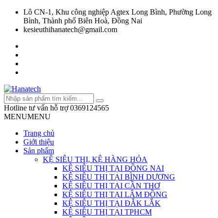
Lô CN-1, Khu công nghiệp Agtex Long Bình, Phường Long
Bình, Thành phố Biên Hoà, Đồng Nai
kesieuthihanatech@gmail.com
Hotline tư vấn hỗ trợ
0369124565
MENU
MENU
Trang chủ
Giới thiệu
Sản phẩm
KỆ SIÊU THỊ, KỆ HÀNG HÓA
KỆ SIÊU THỊ TẠI ĐỒNG NAI
KỆ SIÊU THỊ TẠI BÌNH DƯƠNG
KỆ SIÊU THỊ TẠI CẦN THƠ
KỆ SIÊU THỊ TẠI LÂM ĐỒNG
KỆ SIÊU THỊ TẠI ĐẮK LẮK
KỆ SIÊU THỊ TẠI TPHCM