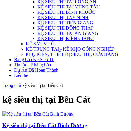
KỆ SIÊU THỊ TẠI LONG AN
KỆ SIÊU THỊ TẠI VŨNG TÀU
KỆ SIÊU THỊ BÌNH PHƯỚC
KỆ SIÊU THỊ TÂY NINH
KỆ SIÊU THỊ TIỀN GIANG
KỆ SIÊU THỊ ĐỒNG THÁP
KỆ SIÊU THỊ TẠI AN GIANG
KỆ SIÊU THỊ KIÊN GIANG
KỆ SẮT V LỖ
KỆ TRUNG TẢI - KỆ KHO CÔNG NGHIỆP
PHỤ KIỆN, THIẾT BỊ SIÊU THỊ, CỬA HÀNG
Bảng Giá Kệ Siêu Thị
Tin tức kệ hàng hóa
Dự Án Đã Hoàn Thành
Liên hệ
Trang chủ
kệ siêu thị tại Bến Cát
kệ siêu thị tại Bến Cát
Kệ siêu thị tại Bến Cát Bình Dương