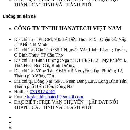
THÀNH CÁC TỈNH VÀ THÀNH PHỐ
Thông tin liên hệ
CÔNG TY TNHH HANATECH VIỆT NAM
Địa chỉ Tại TPHCM
: 936 Lê Đức Thọ - P15 - Quận Gò Vấp
- TP.Hồ Chí Minh
Địa chỉ Tại Cần Thơ
:Số 1 Nguyễn Văn Linh, P.Long Tuyền,
Q.Bình Thủy, TP.Cần Thơ
Địa chỉ Tại Bình Dương
:Ngã tư DL14/NL12 - Mỹ Phước 3,
Thới Hoà, Bến Cát, Bình Dương
Địa chỉ Tại Vũng Tàu
:1615 Võ Nguyên Giáp, Phường 12,
Thành phố Vũng Tàu
Địa chỉ tại Đồng Nai
:68/81 Phan Đăng Lưu, Long Bình Tân,
Thành phố Biên Hòa, Đồng Nai
Hotline:
036 912 4565
Email:
kesieuthihanatech@gmail.com
ĐẶC BIỆT : FREE VẬN CHUYỂN + LẮP ĐẶT NỘI
THÀNH CÁC TỈNH VÀ THÀNH PHỐ