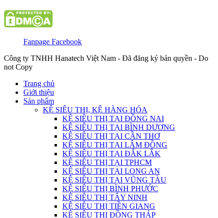
Fanpage Facebook
Công ty TNHH Hanatech Việt Nam - Đã đăng ký bản quyền - Do
not Copy
Trang chủ
Giới thiệu
Sản phẩm
KỆ SIÊU THỊ, KỆ HÀNG HÓA
KỆ SIÊU THỊ TẠI ĐỒNG NAI
KỆ SIÊU THỊ TẠI BÌNH DƯƠNG
KỆ SIÊU THỊ TẠI CẦN THƠ
KỆ SIÊU THỊ TẠI LÂM ĐỒNG
KỆ SIÊU THỊ TẠI ĐẮK LẮK
KỆ SIÊU THỊ TẠI TPHCM
KỆ SIÊU THỊ TẠI LONG AN
KỆ SIÊU THỊ TẠI VŨNG TÀU
KỆ SIÊU THỊ BÌNH PHƯỚC
KỆ SIÊU THỊ TÂY NINH
KỆ SIÊU THỊ TIỀN GIANG
KỆ SIÊU THỊ ĐỒNG THÁP