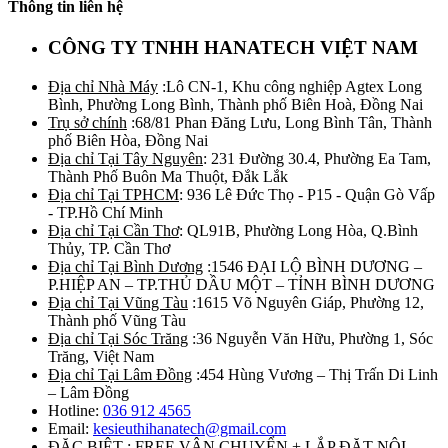
Thông tin liên hệ
CÔNG TY TNHH HANATECH VIỆT NAM
Địa chỉ Nhà Máy
:Lô CN-1, Khu công nghiệp Agtex Long
Bình, Phường Long Bình, Thành phố Biên Hoà, Đồng Nai
Trụ sở chính
:68/81 Phan Đăng Lưu, Long Bình Tân, Thành
phố Biên Hòa, Đồng Nai
Địa chỉ Tại Tây Nguyên
: 231 Đường 30.4, Phường Ea Tam,
Thành Phố Buôn Ma Thuột, Đắk Lắk
Địa chỉ Tại TPHCM
: 936 Lê Đức Thọ - P15 - Quận Gò Vấp
- TP.Hồ Chí Minh
Địa chỉ Tại Cần Thơ
: QL91B, Phường Long Hòa, Q.Bình
Thủy, TP. Cần Thơ
Địa chỉ Tại Bình Dương
:1546 ĐẠI LỘ BÌNH DƯƠNG –
P.HIỆP AN – TP.THỦ DẦU MỘT – TỈNH BÌNH DƯƠNG
Địa chỉ Tại Vũng Tàu
:1615 Võ Nguyên Giáp, Phường 12,
Thành phố Vũng Tàu
Địa chỉ Tại Sóc Trăng
:36 Nguyễn Văn Hữu, Phường 1, Sóc
Trăng, Việt Nam
Địa chỉ Tại Lâm Đồng
:454 Hùng Vương – Thị Trấn Di Linh
– Lâm Đồng
Hotline:
036 912 4565
Email:
kesieuthihanatech@gmail.com
ĐẶC BIỆT : FREE VẬN CHUYỂN + LẮP ĐẶT NỘI