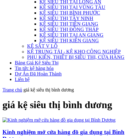
KỆ SIÊU THỊ TẠI LONG AN
KỆ SIÊU THỊ TẠI VŨNG TÀU
KỆ SIÊU THỊ BÌNH PHƯỚC
KỆ SIÊU THỊ TÂY NINH
KỆ SIÊU THỊ TIỀN GIANG
KỆ SIÊU THỊ ĐỒNG THÁP
KỆ SIÊU THỊ TẠI AN GIANG
KỆ SIÊU THỊ KIÊN GIANG
KỆ SẮT V LỖ
KỆ TRUNG TẢI - KỆ KHO CÔNG NGHIỆP
PHỤ KIỆN, THIẾT BỊ SIÊU THỊ, CỬA HÀNG
Bảng Giá Kệ Siêu Thị
Tin tức kệ hàng hóa
Dự Án Đã Hoàn Thành
Liên hệ
Trang chủ
giá kệ siêu thị bình dương
giá kệ siêu thị bình dương
Kinh nghiệm mở cửa hàng đồ gia dụng tại Bình