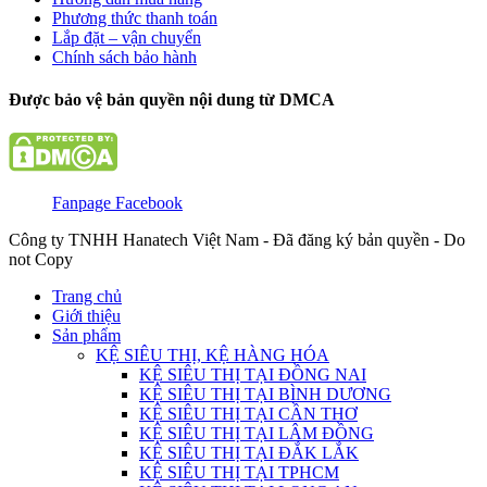
Phương thức thanh toán
Lắp đặt – vận chuyển
Chính sách bảo hành
Được bảo vệ bản quyền nội dung từ DMCA
Fanpage Facebook
Công ty TNHH Hanatech Việt Nam - Đã đăng ký bản quyền - Do
not Copy
Trang chủ
Giới thiệu
Sản phẩm
KỆ SIÊU THỊ, KỆ HÀNG HÓA
KỆ SIÊU THỊ TẠI ĐỒNG NAI
KỆ SIÊU THỊ TẠI BÌNH DƯƠNG
KỆ SIÊU THỊ TẠI CẦN THƠ
KỆ SIÊU THỊ TẠI LÂM ĐỒNG
KỆ SIÊU THỊ TẠI ĐẮK LẮK
KỆ SIÊU THỊ TẠI TPHCM