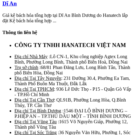
Dĩ An
Giá kệ bách hóa tổng hợp tại Dĩ An Bình Dương do Hanatech lắp
đặt Kệ bách hóa tổng hợp ...
Thông tin liên hệ
CÔNG TY TNHH HANATECH VIỆT NAM
Địa chỉ Nhà Máy
:Lô CN-1, Khu công nghiệp Agtex Long
Bình, Phường Long Bình, Thành phố Biên Hoà, Đồng Nai
Trụ sở chính
:68/81 Phan Đăng Lưu, Long Bình Tân, Thành
phố Biên Hòa, Đồng Nai
Địa chỉ Tại Tây Nguyên
: 231 Đường 30.4, Phường Ea Tam,
Thành Phố Buôn Ma Thuột, Đắk Lắk
Địa chỉ Tại TPHCM
: 936 Lê Đức Thọ - P15 - Quận Gò Vấp
- TP.Hồ Chí Minh
Địa chỉ Tại Cần Thơ
: QL91B, Phường Long Hòa, Q.Bình
Thủy, TP. Cần Thơ
Địa chỉ Tại Bình Dương
:1546 ĐẠI LỘ BÌNH DƯƠNG –
P.HIỆP AN – TP.THỦ DẦU MỘT – TỈNH BÌNH DƯƠNG
Địa chỉ Tại Vũng Tàu
:1615 Võ Nguyên Giáp, Phường 12,
Thành phố Vũng Tàu
Địa chỉ Tại Sóc Trăng
:36 Nguyễn Văn Hữu, Phường 1, Sóc