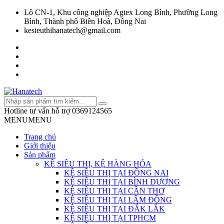
Lô CN-1, Khu công nghiệp Agtex Long Bình, Phường Long
Bình, Thành phố Biên Hoà, Đồng Nai
kesieuthihanatech@gmail.com
Hotline tư vấn hỗ trợ
0369124565
MENU
MENU
Trang chủ
Giới thiệu
Sản phẩm
KỆ SIÊU THỊ, KỆ HÀNG HÓA
KỆ SIÊU THỊ TẠI ĐỒNG NAI
KỆ SIÊU THỊ TẠI BÌNH DƯƠNG
KỆ SIÊU THỊ TẠI CẦN THƠ
KỆ SIÊU THỊ TẠI LÂM ĐỒNG
KỆ SIÊU THỊ TẠI ĐẮK LẮK
KỆ SIÊU THỊ TẠI TPHCM