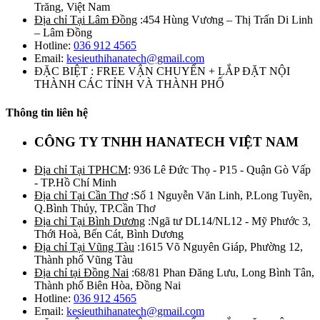
Trăng, Việt Nam
Địa chỉ Tại Lâm Đồng
:454 Hùng Vương – Thị Trấn Di Linh
– Lâm Đồng
Hotline:
036 912 4565
Email:
kesieuthihanatech@gmail.com
ĐẶC BIỆT : FREE VẬN CHUYỂN + LẮP ĐẶT NỘI
THÀNH CÁC TỈNH VÀ THÀNH PHỐ
Thông tin liên hệ
CÔNG TY TNHH HANATECH VIỆT NAM
Địa chỉ Tại TPHCM
: 936 Lê Đức Thọ - P15 - Quận Gò Vấp
- TP.Hồ Chí Minh
Địa chỉ Tại Cần Thơ
:Số 1 Nguyễn Văn Linh, P.Long Tuyền,
Q.Bình Thủy, TP.Cần Thơ
Địa chỉ Tại Bình Dương
:Ngã tư DL14/NL12 - Mỹ Phước 3,
Thới Hoà, Bến Cát, Bình Dương
Địa chỉ Tại Vũng Tàu
:1615 Võ Nguyên Giáp, Phường 12,
Thành phố Vũng Tàu
Địa chỉ tại Đồng Nai
:68/81 Phan Đăng Lưu, Long Bình Tân,
Thành phố Biên Hòa, Đồng Nai
Hotline:
036 912 4565
Email:
kesieuthihanatech@gmail.com