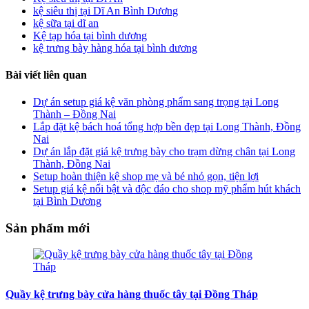
kệ siêu thị tại Dĩ An Bình Dương
kệ sữa tại dĩ an
Kệ tạp hóa tại bình dương
kệ trưng bày hàng hóa tại bình dương
Bài viết liên quan
Dự án setup giá kệ văn phòng phẩm sang trọng tại Long
Thành – Đồng Nai
Lắp đặt kệ bách hoá tổng hợp bền đẹp tại Long Thành, Đồng
Nai
Dự án lắp đặt giá kệ trưng bày cho trạm dừng chân tại Long
Thành, Đồng Nai
Setup hoàn thiện kệ shop mẹ và bé nhỏ gọn, tiện lợi
Setup giá kệ nổi bật và độc đáo cho shop mỹ phẩm hút khách
tại Bình Dương
Sản phẩm mới
Quầy kệ trưng bày cửa hàng thuốc tây tại Đồng Tháp