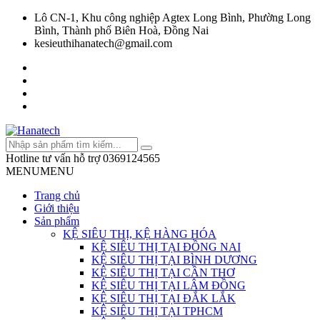
Lô CN-1, Khu công nghiệp Agtex Long Bình, Phường Long
Bình, Thành phố Biên Hoà, Đồng Nai
kesieuthihanatech@gmail.com
Hotline tư vấn hỗ trợ
0369124565
MENU
MENU
Trang chủ
Giới thiệu
Sản phẩm
KỆ SIÊU THỊ, KỆ HÀNG HÓA
KỆ SIÊU THỊ TẠI ĐỒNG NAI
KỆ SIÊU THỊ TẠI BÌNH DƯƠNG
KỆ SIÊU THỊ TẠI CẦN THƠ
KỆ SIÊU THỊ TẠI LÂM ĐỒNG
KỆ SIÊU THỊ TẠI ĐẮK LẮK
KỆ SIÊU THỊ TẠI TPHCM