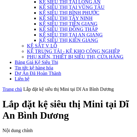
KỆ SIÊU THỊ TẠI LONG AN
KỆ SIÊU THỊ TẠI VŨNG TÀU
KỆ SIÊU THỊ BÌNH PHƯỚC
KỆ SIÊU THỊ TÂY NINH
KỆ SIÊU THỊ TIỀN GIANG
KỆ SIÊU THỊ ĐỒNG THÁP
KỆ SIÊU THỊ TẠI AN GIANG
KỆ SIÊU THỊ KIÊN GIANG
KỆ SẮT V LỖ
KỆ TRUNG TẢI - KỆ KHO CÔNG NGHIỆP
PHỤ KIỆN, THIẾT BỊ SIÊU THỊ, CỬA HÀNG
Bảng Giá Kệ Siêu Thị
Tin tức kệ hàng hóa
Dự Án Đã Hoàn Thành
Liên hệ
Trang chủ
Lắp đặt kệ siêu thị Mini tại Dĩ An Bình Dương
Lắp đặt kệ siêu thị Mini tại Dĩ
An Bình Dương
Nội dung chính