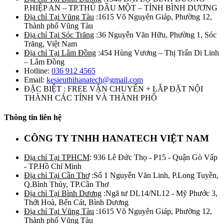
P.HIỆP AN – TP.THỦ DẦU MỘT – TỈNH BÌNH DƯƠNG
Địa chỉ Tại Vũng Tàu
:1615 Võ Nguyên Giáp, Phường 12,
Thành phố Vũng Tàu
Địa chỉ Tại Sóc Trăng
:36 Nguyễn Văn Hữu, Phường 1, Sóc
Trăng, Việt Nam
Địa chỉ Tại Lâm Đồng
:454 Hùng Vương – Thị Trấn Di Linh
– Lâm Đồng
Hotline:
036 912 4565
Email:
kesieuthihanatech@gmail.com
ĐẶC BIỆT : FREE VẬN CHUYỂN + LẮP ĐẶT NỘI
THÀNH CÁC TỈNH VÀ THÀNH PHỐ
Thông tin liên hệ
CÔNG TY TNHH HANATECH VIỆT NAM
Địa chỉ Tại TPHCM
: 936 Lê Đức Thọ - P15 - Quận Gò Vấp
- TP.Hồ Chí Minh
Địa chỉ Tại Cần Thơ
:Số 1 Nguyễn Văn Linh, P.Long Tuyền,
Q.Bình Thủy, TP.Cần Thơ
Địa chỉ Tại Bình Dương
:Ngã tư DL14/NL12 - Mỹ Phước 3,
Thới Hoà, Bến Cát, Bình Dương
Địa chỉ Tại Vũng Tàu
:1615 Võ Nguyên Giáp, Phường 12,
Thành phố Vũng Tàu