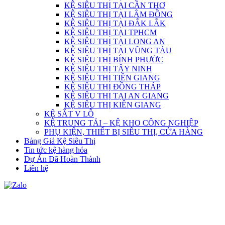
KỆ SIÊU THỊ TẠI CẦN THƠ
KỆ SIÊU THỊ TẠI LÂM ĐỒNG
KỆ SIÊU THỊ TẠI ĐẮK LẮK
KỆ SIÊU THỊ TẠI TPHCM
KỆ SIÊU THỊ TẠI LONG AN
KỆ SIÊU THỊ TẠI VŨNG TÀU
KỆ SIÊU THỊ BÌNH PHƯỚC
KỆ SIÊU THỊ TÂY NINH
KỆ SIÊU THỊ TIỀN GIANG
KỆ SIÊU THỊ ĐỒNG THÁP
KỆ SIÊU THỊ TẠI AN GIANG
KỆ SIÊU THỊ KIÊN GIANG
KỆ SẮT V LỖ
KỆ TRUNG TẢI – KỆ KHO CÔNG NGHIỆP
PHỤ KIỆN, THIẾT BỊ SIÊU THỊ, CỬA HÀNG
Bảng Giá Kệ Siêu Thị
Tin tức kệ hàng hóa
Dự Án Đã Hoàn Thành
Liên hệ