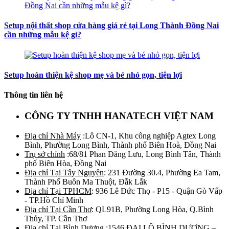
Setup nội thất shop cửa hàng giá rẻ tại Long Thành Đồng Nai
cần những mẫu kệ gì?
Setup hoàn thiện kệ shop mẹ và bé nhỏ gọn, tiện lợi
Thông tin liên hệ
CÔNG TY TNHH HANATECH VIỆT NAM
Địa chỉ Nhà Máy
:Lô CN-1, Khu công nghiệp Agtex Long
Bình, Phường Long Bình, Thành phố Biên Hoà, Đồng Nai
Trụ sở chính
:68/81 Phan Đăng Lưu, Long Bình Tân, Thành
phố Biên Hòa, Đồng Nai
Địa chỉ Tại Tây Nguyên
: 231 Đường 30.4, Phường Ea Tam,
Thành Phố Buôn Ma Thuột, Đắk Lắk
Địa chỉ Tại TPHCM
: 936 Lê Đức Thọ - P15 - Quận Gò Vấp
- TP.Hồ Chí Minh
Địa chỉ Tại Cần Thơ
: QL91B, Phường Long Hòa, Q.Bình
Thủy, TP. Cần Thơ
Địa chỉ Tại Bình Dương
:1546 ĐẠI LỘ BÌNH DƯƠNG –