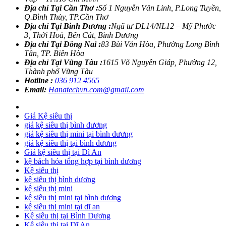
Địa chỉ Tại Cần Thơ :
Số 1 Nguyễn Văn Linh, P.Long Tuyền,
Q.Bình Thủy, TP.Cần Thơ
Địa chỉ Tại Bình Dương :
Ngã tư DL14/NL12 – Mỹ Phước
3, Thới Hoà, Bến Cát, Bình Dương
Địa chỉ Tại Đồng Nai :
83 Bùi Văn Hòa, Phường Long Bình
Tân, TP. Biên Hòa
Địa chỉ Tại Vũng Tàu :
1615 Võ Nguyên Giáp, Phường 12,
Thành phố Vũng Tàu
Hotline :
036 912 4565
Email:
Hanatechvn.com@gmail.com
Giá Kệ siêu thị
giá kệ siêu thị bình dương
giá kệ siêu thị mini tại bình dương
giá kệ siêu thị tại bình dương
Giá kệ siêu thị tại Dĩ An
kệ bách hóa tổng hợp tại bình dương
Kệ siêu thị
kệ siêu thị bình dương
kệ siêu thị mini
kệ siêu thị mini tại bình dương
kệ siêu thị mini tại dĩ an
Kệ siêu thị tại Bình Dương
Kệ siêu thị tại Dĩ An