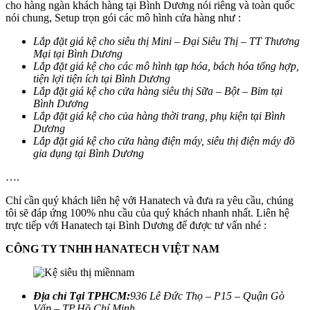
cho hàng ngàn khách hàng tại Bình Dương nói riêng và toàn quốc
nói chung, Setup trọn gói các mô hình cửa hàng như :
Lắp đặt giá kệ cho siêu thị Mini – Đại Siêu Thị – TT Thương
Mại tại Bình Dương
Lắp đặt giá kệ cho các mô hình tạp hóa, bách hóa tổng hợp,
tiện lợi tiện ích tại Bình Dương
Lắp đặt giá kệ cho cửa hàng siêu thị Sữa – Bột – Bỉm tại
Bình Dương
Lắp đặt giá kệ cho của hàng thời trang, phụ kiện tại Bình
Dương
Lắp đặt giá kệ cho cửa hàng điện máy, siêu thị điện máy đồ
gia dụng tại Bình Dương
….
Chỉ cần quý khách liên hệ với Hanatech và đưa ra yêu cầu, chúng
tôi sẽ đáp ứng 100% nhu cầu của quý khách nhanh nhất. Liên hệ
trực tiếp với Hanatech tại Bình Dương để được tư vấn nhé :
CÔNG TY TNHH HANATECH VIỆT NAM
Địa chỉ Tại TPHCM:
936 Lê Đức Thọ – P15 – Quận Gò
Vấp – TP.Hồ Chí Minh