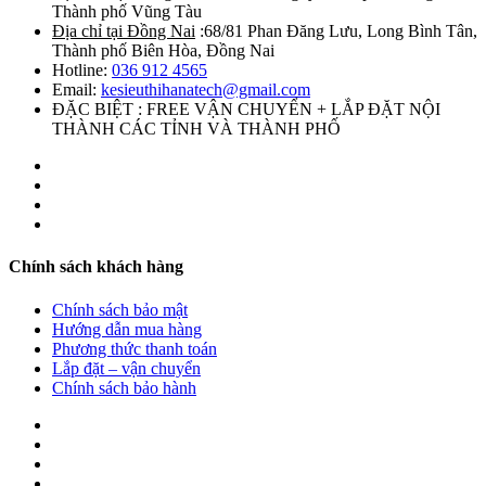
Thành phố Vũng Tàu
Địa chỉ tại Đồng Nai
:68/81 Phan Đăng Lưu, Long Bình Tân,
Thành phố Biên Hòa, Đồng Nai
Hotline:
036 912 4565
Email:
kesieuthihanatech@gmail.com
ĐẶC BIỆT : FREE VẬN CHUYỂN + LẮP ĐẶT NỘI
THÀNH CÁC TỈNH VÀ THÀNH PHỐ
Chính sách khách hàng
Chính sách bảo mật
Hướng dẫn mua hàng
Phương thức thanh toán
Lắp đặt – vận chuyển
Chính sách bảo hành