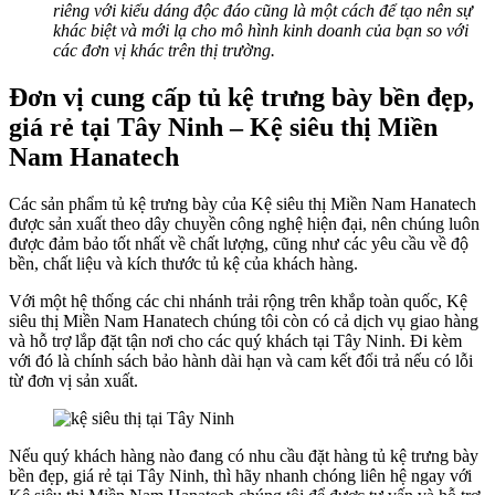
riêng với kiểu dáng độc đáo cũng là một cách để tạo nên sự
khác biệt và mới lạ cho mô hình kinh doanh của bạn so với
các đơn vị khác trên thị trường.
Đơn vị cung cấp tủ kệ trưng bày bền đẹp,
giá rẻ tại Tây Ninh – Kệ siêu thị Miền
Nam Hanatech
Các sản phẩm tủ kệ trưng bày của Kệ siêu thị Miền Nam Hanatech
được sản xuất theo dây chuyền công nghệ hiện đại, nên chúng luôn
được đảm bảo tốt nhất về chất lượng, cũng như các yêu cầu về độ
bền, chất liệu và kích thước tủ kệ của khách hàng.
Với một hệ thống các chi nhánh trải rộng trên khắp toàn quốc, Kệ
siêu thị Miền Nam Hanatech chúng tôi còn có cả dịch vụ giao hàng
và hỗ trợ lắp đặt tận nơi cho các quý khách tại Tây Ninh. Đi kèm
với đó là chính sách bảo hành dài hạn và cam kết đổi trả nếu có lỗi
từ đơn vị sản xuất.
Nếu quý khách hàng nào đang có nhu cầu đặt hàng tủ kệ trưng bày
bền đẹp, giá rẻ tại Tây Ninh, thì hãy nhanh chóng liên hệ ngay với