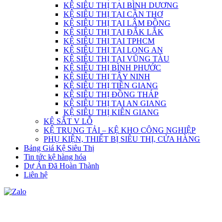
KỆ SIÊU THỊ TẠI BÌNH DƯƠNG
KỆ SIÊU THỊ TẠI CẦN THƠ
KỆ SIÊU THỊ TẠI LÂM ĐỒNG
KỆ SIÊU THỊ TẠI ĐẮK LẮK
KỆ SIÊU THỊ TẠI TPHCM
KỆ SIÊU THỊ TẠI LONG AN
KỆ SIÊU THỊ TẠI VŨNG TÀU
KỆ SIÊU THỊ BÌNH PHƯỚC
KỆ SIÊU THỊ TÂY NINH
KỆ SIÊU THỊ TIỀN GIANG
KỆ SIÊU THỊ ĐỒNG THÁP
KỆ SIÊU THỊ TẠI AN GIANG
KỆ SIÊU THỊ KIÊN GIANG
KỆ SẮT V LỖ
KỆ TRUNG TẢI – KỆ KHO CÔNG NGHIỆP
PHỤ KIỆN, THIẾT BỊ SIÊU THỊ, CỬA HÀNG
Bảng Giá Kệ Siêu Thị
Tin tức kệ hàng hóa
Dự Án Đã Hoàn Thành
Liên hệ