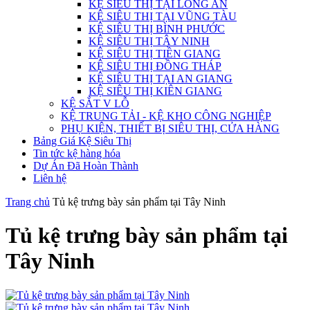
KỆ SIÊU THỊ TẠI LONG AN
KỆ SIÊU THỊ TẠI VŨNG TÀU
KỆ SIÊU THỊ BÌNH PHƯỚC
KỆ SIÊU THỊ TÂY NINH
KỆ SIÊU THỊ TIỀN GIANG
KỆ SIÊU THỊ ĐỒNG THÁP
KỆ SIÊU THỊ TẠI AN GIANG
KỆ SIÊU THỊ KIÊN GIANG
KỆ SẮT V LỖ
KỆ TRUNG TẢI - KỆ KHO CÔNG NGHIỆP
PHỤ KIỆN, THIẾT BỊ SIÊU THỊ, CỬA HÀNG
Bảng Giá Kệ Siêu Thị
Tin tức kệ hàng hóa
Dự Án Đã Hoàn Thành
Liên hệ
Trang chủ
Tủ kệ trưng bày sản phẩm tại Tây Ninh
Tủ kệ trưng bày sản phẩm tại
Tây Ninh