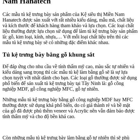
Nam Hanatech
Các mẫu tủ kệ trưng bày sản phẩm của Kệ siêu thị Miền Nam
Hanatech được sản xuất với rất nhiều kiểu dáng, mẫu mã, chất liệu
và kích thước để khách hàng tham khảo và lựa chọn. Các loại chất
liệu thường được lựa chọn sử dụng để làm tủ kệ trưng bày sản phẩm
là: gỗ, kim loại, kính, nhựa,… Với mỗi loại chất liệu trên thì các
mẫu tủ kệ trưng bày sẽ có những đặc điểm khác nhau.
Tủ kệ trưng bày bằng gỗ khung sắt
Để đáp ứng cho nhu cầu về tính thẩm mỹ cao, màu sắc tự nhiên và
kiểu dáng sang trọng thì các mẫu tủ kệ làm bằng gỗ sẽ là sự lựa
chọn tuyệt vời nhất dành cho bạn. Các loại gỗ thường được sử dụng
phổ biến để sản xuất tủ kệ trưng bày tại Tây Ninh là: gỗ công
nghiệp MDF, gỗ công nghiệp MFC, gỗ tự nhiên.
Những mẫu tủ kệ trưng bày bằng gỗ công nghiệp MDF hay MFC
thường được sử dụng khá phổ biến, do có giá thành rẻ và bề mặt
của gỗ đã được phủ thêm veneer và Acrylic nên vẫn đảm bảo được
tính thẩm mỹ và cho độ bền khá cao.
Còn những mẫu tủ kệ trưng bày làm bằng gỗ tự nhiên thì sẽ phù