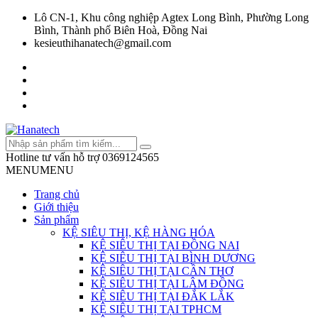
Lô CN-1, Khu công nghiệp Agtex Long Bình, Phường Long
Bình, Thành phố Biên Hoà, Đồng Nai
kesieuthihanatech@gmail.com
Hotline tư vấn hỗ trợ
0369124565
MENU
MENU
Trang chủ
Giới thiệu
Sản phẩm
KỆ SIÊU THỊ, KỆ HÀNG HÓA
KỆ SIÊU THỊ TẠI ĐỒNG NAI
KỆ SIÊU THỊ TẠI BÌNH DƯƠNG
KỆ SIÊU THỊ TẠI CẦN THƠ
KỆ SIÊU THỊ TẠI LÂM ĐỒNG
KỆ SIÊU THỊ TẠI ĐẮK LẮK
KỆ SIÊU THỊ TẠI TPHCM