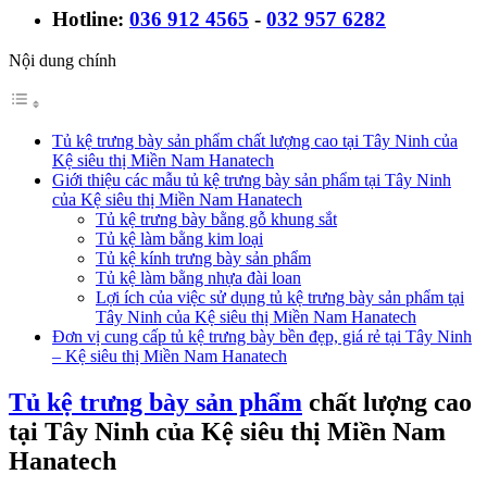
Hotline:
036 912 4565
-
032 957 6282
Nội dung chính
Tủ kệ trưng bày sản phẩm chất lượng cao tại Tây Ninh của
Kệ siêu thị Miền Nam Hanatech
Giới thiệu các mẫu tủ kệ trưng bày sản phẩm tại Tây Ninh
của Kệ siêu thị Miền Nam Hanatech
Tủ kệ trưng bày bằng gỗ khung sắt
Tủ kệ làm bằng kim loại
Tủ kệ kính trưng bày sản phẩm
Tủ kệ làm bằng nhựa đài loan
Lợi ích của việc sử dụng tủ kệ trưng bày sản phẩm tại
Tây Ninh của Kệ siêu thị Miền Nam Hanatech
Đơn vị cung cấp tủ kệ trưng bày bền đẹp, giá rẻ tại Tây Ninh
– Kệ siêu thị Miền Nam Hanatech
Tủ kệ trưng bày sản phẩm
chất lượng cao
tại Tây Ninh của Kệ siêu thị Miền Nam
Hanatech