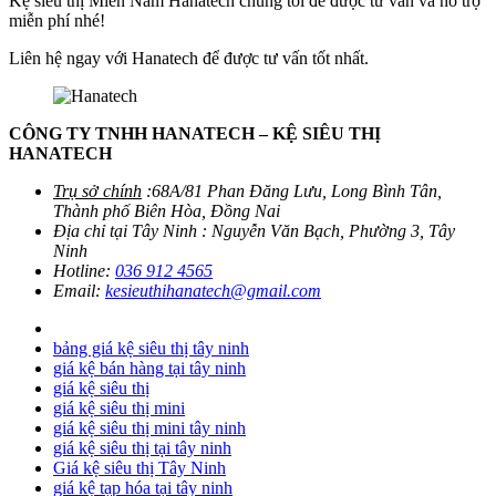
Kệ siêu thị Miền Nam Hanatech chúng tôi để được tư vấn và hỗ trợ
miễn phí nhé!
Liên hệ ngay với Hanatech để được tư vấn tốt nhất.
CÔNG TY TNHH HANATECH – KỆ SIÊU THỊ
HANATECH
Trụ sở chính
:68A/81 Phan Đăng Lưu, Long Bình Tân,
Thành phố Biên Hòa, Đồng Nai
Địa chỉ tại Tây Ninh : Nguyễn Văn Bạch, Phường 3, Tây
Ninh
Hotline:
036 912 4565
Email:
kesieuthihanatech@gmail.com
bảng giá kệ siêu thị tây ninh
giá kệ bán hàng tại tây ninh
giá kệ siêu thị
giá kệ siêu thị mini
giá kệ siêu thị mini tây ninh
giá kệ siêu thị tại tây ninh
Giá kệ siêu thị Tây Ninh
giá kệ tạp hóa tại tây ninh