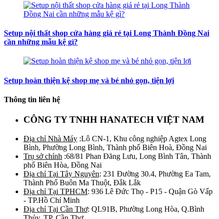
Setup nội thất shop cửa hàng giá rẻ tại Long Thành Đồng Nai
cần những mẫu kệ gì?
Setup hoàn thiện kệ shop mẹ và bé nhỏ gọn, tiện lợi
Thông tin liên hệ
CÔNG TY TNHH HANATECH VIỆT NAM
Địa chỉ Nhà Máy
:Lô CN-1, Khu công nghiệp Agtex Long
Bình, Phường Long Bình, Thành phố Biên Hoà, Đồng Nai
Trụ sở chính
:68/81 Phan Đăng Lưu, Long Bình Tân, Thành
phố Biên Hòa, Đồng Nai
Địa chỉ Tại Tây Nguyên
: 231 Đường 30.4, Phường Ea Tam,
Thành Phố Buôn Ma Thuột, Đắk Lắk
Địa chỉ Tại TPHCM
: 936 Lê Đức Thọ - P15 - Quận Gò Vấp
- TP.Hồ Chí Minh
Địa chỉ Tại Cần Thơ
: QL91B, Phường Long Hòa, Q.Bình
Thủy, TP. Cần Thơ