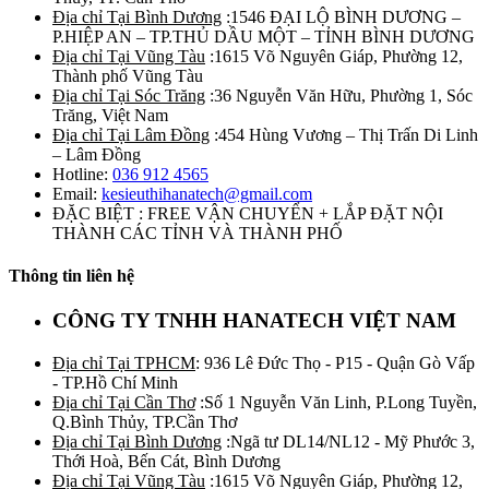
Địa chỉ Tại Bình Dương
:1546 ĐẠI LỘ BÌNH DƯƠNG –
P.HIỆP AN – TP.THỦ DẦU MỘT – TỈNH BÌNH DƯƠNG
Địa chỉ Tại Vũng Tàu
:1615 Võ Nguyên Giáp, Phường 12,
Thành phố Vũng Tàu
Địa chỉ Tại Sóc Trăng
:36 Nguyễn Văn Hữu, Phường 1, Sóc
Trăng, Việt Nam
Địa chỉ Tại Lâm Đồng
:454 Hùng Vương – Thị Trấn Di Linh
– Lâm Đồng
Hotline:
036 912 4565
Email:
kesieuthihanatech@gmail.com
ĐẶC BIỆT : FREE VẬN CHUYỂN + LẮP ĐẶT NỘI
THÀNH CÁC TỈNH VÀ THÀNH PHỐ
Thông tin liên hệ
CÔNG TY TNHH HANATECH VIỆT NAM
Địa chỉ Tại TPHCM
: 936 Lê Đức Thọ - P15 - Quận Gò Vấp
- TP.Hồ Chí Minh
Địa chỉ Tại Cần Thơ
:Số 1 Nguyễn Văn Linh, P.Long Tuyền,
Q.Bình Thủy, TP.Cần Thơ
Địa chỉ Tại Bình Dương
:Ngã tư DL14/NL12 - Mỹ Phước 3,
Thới Hoà, Bến Cát, Bình Dương
Địa chỉ Tại Vũng Tàu
:1615 Võ Nguyên Giáp, Phường 12,