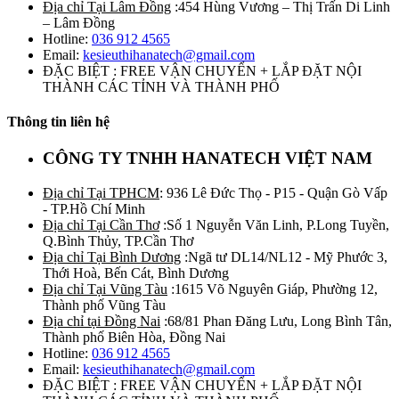
Địa chỉ Tại Lâm Đồng
:454 Hùng Vương – Thị Trấn Di Linh
– Lâm Đồng
Hotline:
036 912 4565
Email:
kesieuthihanatech@gmail.com
ĐẶC BIỆT : FREE VẬN CHUYỂN + LẮP ĐẶT NỘI
THÀNH CÁC TỈNH VÀ THÀNH PHỐ
Thông tin liên hệ
CÔNG TY TNHH HANATECH VIỆT NAM
Địa chỉ Tại TPHCM
: 936 Lê Đức Thọ - P15 - Quận Gò Vấp
- TP.Hồ Chí Minh
Địa chỉ Tại Cần Thơ
:Số 1 Nguyễn Văn Linh, P.Long Tuyền,
Q.Bình Thủy, TP.Cần Thơ
Địa chỉ Tại Bình Dương
:Ngã tư DL14/NL12 - Mỹ Phước 3,
Thới Hoà, Bến Cát, Bình Dương
Địa chỉ Tại Vũng Tàu
:1615 Võ Nguyên Giáp, Phường 12,
Thành phố Vũng Tàu
Địa chỉ tại Đồng Nai
:68/81 Phan Đăng Lưu, Long Bình Tân,
Thành phố Biên Hòa, Đồng Nai
Hotline:
036 912 4565
Email:
kesieuthihanatech@gmail.com
ĐẶC BIỆT : FREE VẬN CHUYỂN + LẮP ĐẶT NỘI