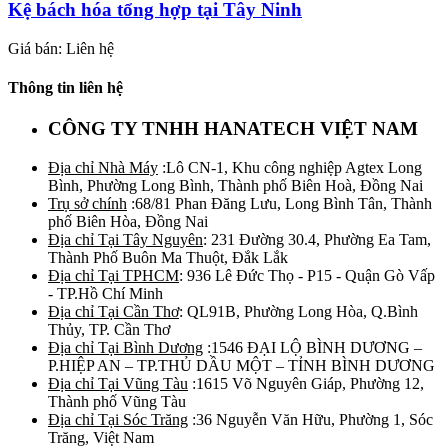
Kệ bách hóa tổng hợp tại Tây Ninh
Giá bán: Liên hệ
Thông tin liên hệ
CÔNG TY TNHH HANATECH VIỆT NAM
Địa chỉ Nhà Máy
:Lô CN-1, Khu công nghiệp Agtex Long
Bình, Phường Long Bình, Thành phố Biên Hoà, Đồng Nai
Trụ sở chính
:68/81 Phan Đăng Lưu, Long Bình Tân, Thành
phố Biên Hòa, Đồng Nai
Địa chỉ Tại Tây Nguyên
: 231 Đường 30.4, Phường Ea Tam,
Thành Phố Buôn Ma Thuột, Đắk Lắk
Địa chỉ Tại TPHCM
: 936 Lê Đức Thọ - P15 - Quận Gò Vấp
- TP.Hồ Chí Minh
Địa chỉ Tại Cần Thơ
: QL91B, Phường Long Hòa, Q.Bình
Thủy, TP. Cần Thơ
Địa chỉ Tại Bình Dương
:1546 ĐẠI LỘ BÌNH DƯƠNG –
P.HIỆP AN – TP.THỦ DẦU MỘT – TỈNH BÌNH DƯƠNG
Địa chỉ Tại Vũng Tàu
:1615 Võ Nguyên Giáp, Phường 12,
Thành phố Vũng Tàu
Địa chỉ Tại Sóc Trăng
:36 Nguyễn Văn Hữu, Phường 1, Sóc
Trăng, Việt Nam