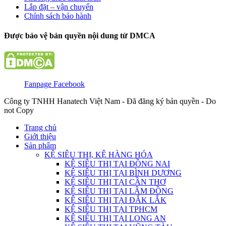
Lắp đặt – vận chuyển
Chính sách bảo hành
Được bảo vệ bản quyền nội dung từ DMCA
Fanpage Facebook
Công ty TNHH Hanatech Việt Nam - Đã đăng ký bản quyền - Do
not Copy
Trang chủ
Giới thiệu
Sản phẩm
KỆ SIÊU THỊ, KỆ HÀNG HÓA
KỆ SIÊU THỊ TẠI ĐỒNG NAI
KỆ SIÊU THỊ TẠI BÌNH DƯƠNG
KỆ SIÊU THỊ TẠI CẦN THƠ
KỆ SIÊU THỊ TẠI LÂM ĐỒNG
KỆ SIÊU THỊ TẠI ĐẮK LẮK
KỆ SIÊU THỊ TẠI TPHCM
KỆ SIÊU THỊ TẠI LONG AN