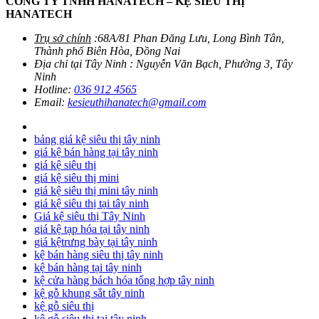
CÔNG TY TNHH HANATECH – KỆ SIÊU THỊ
HANATECH
Trụ sở chính
:68A/81 Phan Đăng Lưu, Long Bình Tân,
Thành phố Biên Hòa, Đồng Nai
Địa chỉ tại Tây Ninh : Nguyễn Văn Bạch, Phường 3, Tây
Ninh
Hotline:
036 912 4565
Email:
kesieuthihanatech@gmail.com
bảng giá kệ siêu thị tây ninh
giá kệ bán hàng tại tây ninh
giá kệ siêu thị
giá kệ siêu thị mini
giá kệ siêu thị mini tây ninh
giá kệ siêu thị tại tây ninh
Giá kệ siêu thị Tây Ninh
giá kệ tạp hóa tại tây ninh
giá kệtrưng bày tại tây ninh
kệ bán hàng siêu thị tây ninh
kệ bán hàng tại tây ninh
kệ cửa hàng bách hóa tổng hợp tây ninh
kệ gỗ khung sắt tây ninh
kệ gỗ siêu thị
kệ gỗ siêu thị tại tây ninh