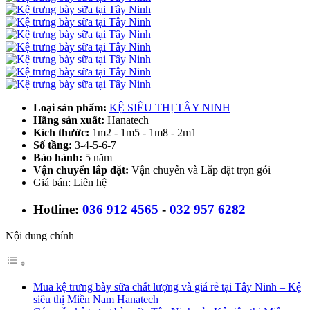
Loại sản phẩm:
KỆ SIÊU THỊ TÂY NINH
Hãng sản xuất:
Hanatech
Kích thước:
1m2 - 1m5 - 1m8 - 2m1
Số tầng:
3-4-5-6-7
Bảo hành:
5 năm
Vận chuyển lắp đặt:
Vận chuyển và Lắp đặt trọn gói
Giá bán: Liên hệ
Hotline:
036 912 4565
-
032 957 6282
Nội dung chính
Mua kệ trưng bày sữa chất lượng và giá rẻ tại Tây Ninh – Kệ
siêu thị Miền Nam Hanatech