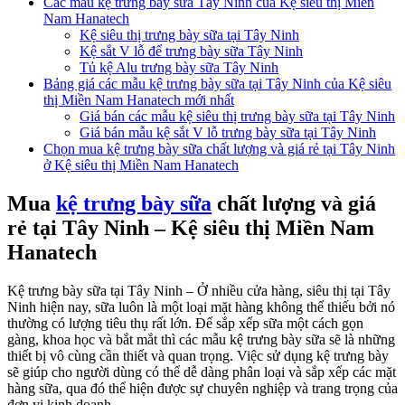
Các mẫu kệ trưng bày sữa Tây Ninh của Kệ siêu thị Miền
Nam Hanatech
Kệ siêu thị trưng bày sữa tại Tây Ninh
Kệ sắt V lỗ để trưng bày sữa Tây Ninh
Tủ kệ Alu trưng bày sữa Tây Ninh
Bảng giá các mẫu kệ trưng bày sữa tại Tây Ninh của Kệ siêu
thị Miền Nam Hanatech mới nhất
Giá bán các mẫu kệ siêu thị trưng bày sữa tại Tây Ninh
Giá bán mẫu kệ sắt V lỗ trưng bày sữa tại Tây Ninh
Chọn mua kệ trưng bày sữa chất lượng và giá rẻ tại Tây Ninh
ở Kệ siêu thị Miền Nam Hanatech
Mua
kệ trưng bày sữa
chất lượng và giá
rẻ tại Tây Ninh – Kệ siêu thị Miền Nam
Hanatech
Kệ trưng bày sữa tại Tây Ninh – Ở nhiều cửa hàng, siêu thị tại Tây
Ninh hiện nay, sữa luôn là một loại mặt hàng không thể thiếu bởi nó
thường có lượng tiêu thụ rất lớn. Để sắp xếp sữa một cách gọn
gàng, khoa học và bắt mắt thì các mẫu kệ trưng bày sữa sẽ là những
thiết bị vô cùng cần thiết và quan trọng. Việc sử dụng kệ trưng bày
sẽ giúp cho người dùng có thể dễ dàng phân loại và sắp xếp các mặt
hàng sữa, qua đó thể hiện được sự chuyên nghiệp và trang trọng của
đơn vị kinh doanh.