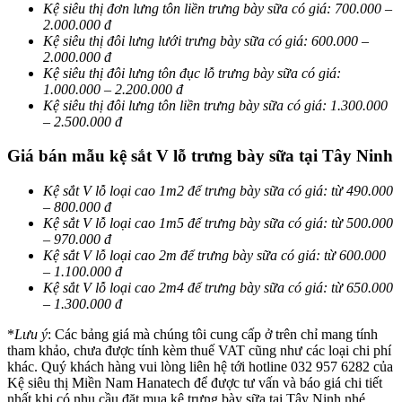
Kệ siêu thị đơn lưng tôn liền trưng bày sữa có giá: 700.000 –
2.000.000 đ
Kệ siêu thị đôi lưng lưới trưng bày sữa có giá: 600.000 –
2.000.000 đ
Kệ siêu thị đôi lưng tôn đục lỗ trưng bày sữa có giá:
1.000.000 – 2.200.000 đ
Kệ siêu thị đôi lưng tôn liền trưng bày sữa có giá: 1.300.000
– 2.500.000 đ
Giá bán mẫu kệ sắt V lỗ trưng bày sữa tại Tây Ninh
Kệ sắt V lỗ loại cao 1m2 để trưng bày sữa có giá: từ 490.000
– 800.000 đ
Kệ sắt V lỗ loại cao 1m5 để trưng bày sữa có giá: từ 500.000
– 970.000 đ
Kệ sắt V lỗ loại cao 2m để trưng bày sữa có giá: từ 600.000
– 1.100.000 đ
Kệ sắt V lỗ loại cao 2m4 để trưng bày sữa có giá: từ 650.000
– 1.300.000 đ
*
Lưu ý
: Các bảng giá mà chúng tôi cung cấp ở trên chỉ mang tính
tham khảo, chưa được tính kèm thuế VAT cũng như các loại chi phí
khác. Quý khách hàng vui lòng liên hệ tới hotline 032 957 6282 của
Kệ siêu thị Miền Nam Hanatech để được tư vấn và báo giá chi tiết
nhất khi có nhu cầu đặt mua kệ trưng bày sữa tại Tây Ninh nhé.