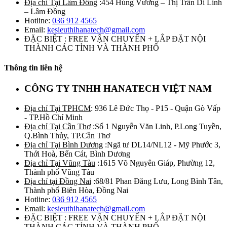
Địa chỉ Tại Lâm Đồng
:454 Hùng Vương – Thị Trấn Di Linh
– Lâm Đồng
Hotline:
036 912 4565
Email:
kesieuthihanatech@gmail.com
ĐẶC BIỆT : FREE VẬN CHUYỂN + LẮP ĐẶT NỘI
THÀNH CÁC TỈNH VÀ THÀNH PHỐ
Thông tin liên hệ
CÔNG TY TNHH HANATECH VIỆT NAM
Địa chỉ Tại TPHCM
: 936 Lê Đức Thọ - P15 - Quận Gò Vấp
- TP.Hồ Chí Minh
Địa chỉ Tại Cần Thơ
:Số 1 Nguyễn Văn Linh, P.Long Tuyền,
Q.Bình Thủy, TP.Cần Thơ
Địa chỉ Tại Bình Dương
:Ngã tư DL14/NL12 - Mỹ Phước 3,
Thới Hoà, Bến Cát, Bình Dương
Địa chỉ Tại Vũng Tàu
:1615 Võ Nguyên Giáp, Phường 12,
Thành phố Vũng Tàu
Địa chỉ tại Đồng Nai
:68/81 Phan Đăng Lưu, Long Bình Tân,
Thành phố Biên Hòa, Đồng Nai
Hotline:
036 912 4565
Email:
kesieuthihanatech@gmail.com
ĐẶC BIỆT : FREE VẬN CHUYỂN + LẮP ĐẶT NỘI
THÀNH CÁC TỈNH VÀ THÀNH PHỐ