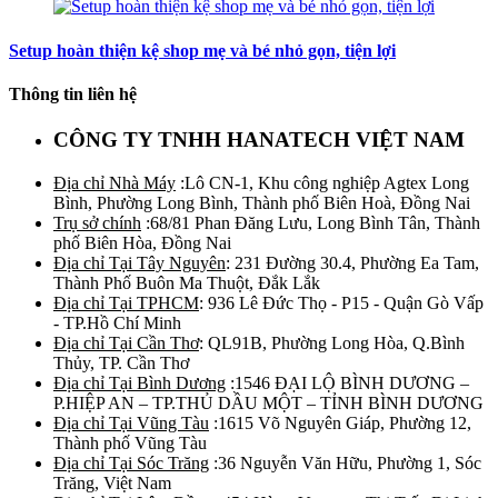
Setup hoàn thiện kệ shop mẹ và bé nhỏ gọn, tiện lợi
Thông tin liên hệ
CÔNG TY TNHH HANATECH VIỆT NAM
Địa chỉ Nhà Máy
:Lô CN-1, Khu công nghiệp Agtex Long
Bình, Phường Long Bình, Thành phố Biên Hoà, Đồng Nai
Trụ sở chính
:68/81 Phan Đăng Lưu, Long Bình Tân, Thành
phố Biên Hòa, Đồng Nai
Địa chỉ Tại Tây Nguyên
: 231 Đường 30.4, Phường Ea Tam,
Thành Phố Buôn Ma Thuột, Đắk Lắk
Địa chỉ Tại TPHCM
: 936 Lê Đức Thọ - P15 - Quận Gò Vấp
- TP.Hồ Chí Minh
Địa chỉ Tại Cần Thơ
: QL91B, Phường Long Hòa, Q.Bình
Thủy, TP. Cần Thơ
Địa chỉ Tại Bình Dương
:1546 ĐẠI LỘ BÌNH DƯƠNG –
P.HIỆP AN – TP.THỦ DẦU MỘT – TỈNH BÌNH DƯƠNG
Địa chỉ Tại Vũng Tàu
:1615 Võ Nguyên Giáp, Phường 12,
Thành phố Vũng Tàu
Địa chỉ Tại Sóc Trăng
:36 Nguyễn Văn Hữu, Phường 1, Sóc
Trăng, Việt Nam