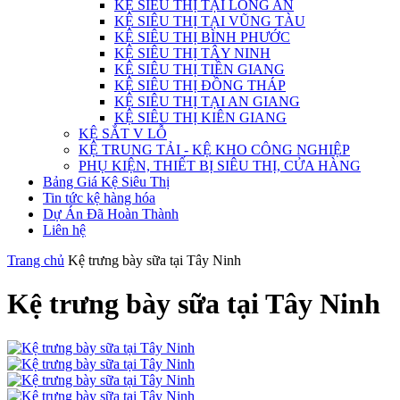
KỆ SIÊU THỊ TẠI LONG AN
KỆ SIÊU THỊ TẠI VŨNG TÀU
KỆ SIÊU THỊ BÌNH PHƯỚC
KỆ SIÊU THỊ TÂY NINH
KỆ SIÊU THỊ TIỀN GIANG
KỆ SIÊU THỊ ĐỒNG THÁP
KỆ SIÊU THỊ TẠI AN GIANG
KỆ SIÊU THỊ KIÊN GIANG
KỆ SẮT V LỖ
KỆ TRUNG TẢI - KỆ KHO CÔNG NGHIỆP
PHỤ KIỆN, THIẾT BỊ SIÊU THỊ, CỬA HÀNG
Bảng Giá Kệ Siêu Thị
Tin tức kệ hàng hóa
Dự Án Đã Hoàn Thành
Liên hệ
Trang chủ
Kệ trưng bày sữa tại Tây Ninh
Kệ trưng bày sữa tại Tây Ninh