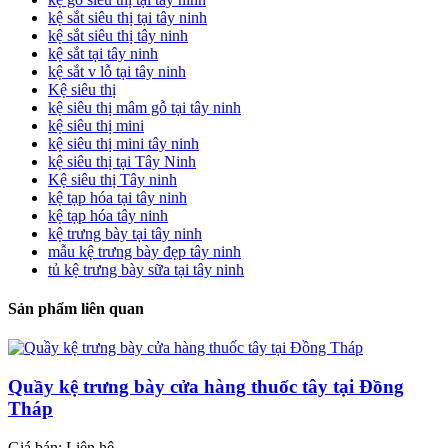
kệ sắt siêu thị tại tây ninh
kệ sắt siêu thị tây ninh
kệ sắt tại tây ninh
kệ sắt v lỗ tại tây ninh
Kệ siêu thị
kệ siêu thị mâm gỗ tại tây ninh
kệ siêu thị mini
kệ siêu thị mini tây ninh
kệ siêu thị tại Tây Ninh
Kệ siêu thị Tây ninh
kệ tạp hóa tại tây ninh
kệ tạp hóa tây ninh
kệ trưng bày tại tây ninh
mẫu kệ trưng bày đẹp tây ninh
tủ kệ trưng bày sữa tại tây ninh
Sản phẩm liên quan
Quầy kệ trưng bày cửa hàng thuốc tây tại Đồng
Tháp
Giá bán: Liên hệ