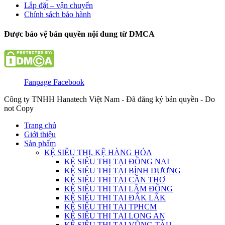
Lắp đặt – vận chuyển
Chính sách bảo hành
Được bảo vệ bản quyền nội dung từ DMCA
Fanpage Facebook
Công ty TNHH Hanatech Việt Nam - Đã đăng ký bản quyền - Do
not Copy
Trang chủ
Giới thiệu
Sản phẩm
KỆ SIÊU THỊ, KỆ HÀNG HÓA
KỆ SIÊU THỊ TẠI ĐỒNG NAI
KỆ SIÊU THỊ TẠI BÌNH DƯƠNG
KỆ SIÊU THỊ TẠI CẦN THƠ
KỆ SIÊU THỊ TẠI LÂM ĐỒNG
KỆ SIÊU THỊ TẠI ĐẮK LẮK
KỆ SIÊU THỊ TẠI TPHCM
KỆ SIÊU THỊ TẠI LONG AN
KỆ SIÊU THỊ TẠI VŨNG TÀU