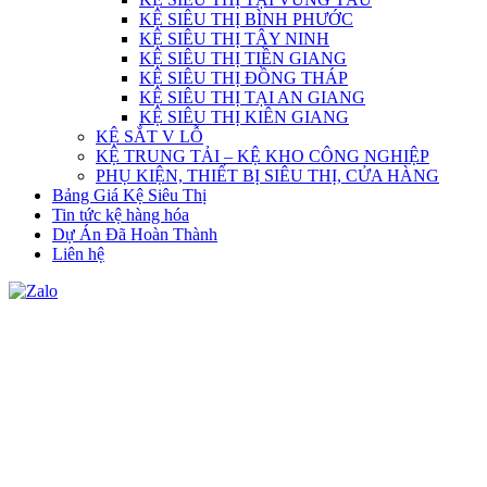
KỆ SIÊU THỊ BÌNH PHƯỚC
KỆ SIÊU THỊ TÂY NINH
KỆ SIÊU THỊ TIỀN GIANG
KỆ SIÊU THỊ ĐỒNG THÁP
KỆ SIÊU THỊ TẠI AN GIANG
KỆ SIÊU THỊ KIÊN GIANG
KỆ SẮT V LỖ
KỆ TRUNG TẢI – KỆ KHO CÔNG NGHIỆP
PHỤ KIỆN, THIẾT BỊ SIÊU THỊ, CỬA HÀNG
Bảng Giá Kệ Siêu Thị
Tin tức kệ hàng hóa
Dự Án Đã Hoàn Thành
Liên hệ