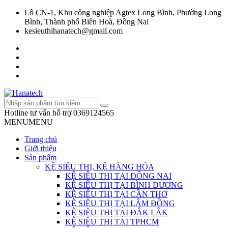
Lô CN-1, Khu công nghiệp Agtex Long Bình, Phường Long
Bình, Thành phố Biên Hoà, Đồng Nai
kesieuthihanatech@gmail.com
Hotline tư vấn hỗ trợ
0369124565
MENU
MENU
Trang chủ
Giới thiệu
Sản phẩm
KỆ SIÊU THỊ, KỆ HÀNG HÓA
KỆ SIÊU THỊ TẠI ĐỒNG NAI
KỆ SIÊU THỊ TẠI BÌNH DƯƠNG
KỆ SIÊU THỊ TẠI CẦN THƠ
KỆ SIÊU THỊ TẠI LÂM ĐỒNG
KỆ SIÊU THỊ TẠI ĐẮK LẮK
KỆ SIÊU THỊ TẠI TPHCM