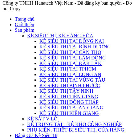
Công ty TNHH Hanatech Việt Nam - Đã đăng ký bản quyền - Do
not Copy
Trang chủ
Giới thiệu
Sản phẩm
KỆ SIÊU THỊ, KỆ HÀNG HÓA
KỆ SIÊU THỊ TẠI ĐỒNG NAI
KỆ SIÊU THỊ TẠI BÌNH DƯƠNG
KỆ SIÊU THỊ TẠI CẦN THƠ
KỆ SIÊU THỊ TẠI LÂM ĐỒNG
KỆ SIÊU THỊ TẠI ĐẮK LẮK
KỆ SIÊU THỊ TẠI TPHCM
KỆ SIÊU THỊ TẠI LONG AN
KỆ SIÊU THỊ TẠI VŨNG TÀU
KỆ SIÊU THỊ BÌNH PHƯỚC
KỆ SIÊU THỊ TÂY NINH
KỆ SIÊU THỊ TIỀN GIANG
KỆ SIÊU THỊ ĐỒNG THÁP
KỆ SIÊU THỊ TẠI AN GIANG
KỆ SIÊU THỊ KIÊN GIANG
KỆ SẮT V LỖ
KỆ TRUNG TẢI – KỆ KHO CÔNG NGHIỆP
PHỤ KIỆN, THIẾT BỊ SIÊU THỊ, CỬA HÀNG
Bảng Giá Kệ Siêu Thị