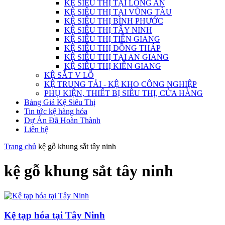
KỆ SIÊU THỊ TẠI LONG AN
KỆ SIÊU THỊ TẠI VŨNG TÀU
KỆ SIÊU THỊ BÌNH PHƯỚC
KỆ SIÊU THỊ TÂY NINH
KỆ SIÊU THỊ TIỀN GIANG
KỆ SIÊU THỊ ĐỒNG THÁP
KỆ SIÊU THỊ TẠI AN GIANG
KỆ SIÊU THỊ KIÊN GIANG
KỆ SẮT V LỖ
KỆ TRUNG TẢI - KỆ KHO CÔNG NGHIỆP
PHỤ KIỆN, THIẾT BỊ SIÊU THỊ, CỬA HÀNG
Bảng Giá Kệ Siêu Thị
Tin tức kệ hàng hóa
Dự Án Đã Hoàn Thành
Liên hệ
Trang chủ
kệ gỗ khung sắt tây ninh
kệ gỗ khung sắt tây ninh
Kệ tạp hóa tại Tây Ninh