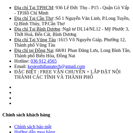
Địa chỉ Tại TPHCM
: 936 Lê Đức Thọ - P15 - Quận Gò Vấp
- TP.Hồ Chí Minh
Địa chỉ Tại Cần Thơ
:Số 1 Nguyễn Văn Linh, P.Long Tuyền,
Q.Bình Thủy, TP.Cần Thơ
Địa chỉ Tại Bình Dương
:Ngã tư DL14/NL12 - Mỹ Phước 3,
Thới Hoà, Bến Cát, Bình Dương
Địa chỉ Tại Vũng Tàu
:1615 Võ Nguyên Giáp, Phường 12,
Thành phố Vũng Tàu
Địa chỉ tại Đồng Nai
:68/81 Phan Đăng Lưu, Long Bình Tân,
Thành phố Biên Hòa, Đồng Nai
Hotline:
036 912 4565
Email:
kesieuthihanatech@gmail.com
ĐẶC BIỆT : FREE VẬN CHUYỂN + LẮP ĐẶT NỘI
THÀNH CÁC TỈNH VÀ THÀNH PHỐ
Chính sách khách hàng
Chính sách bảo mật
Hướng dẫn mua hàng