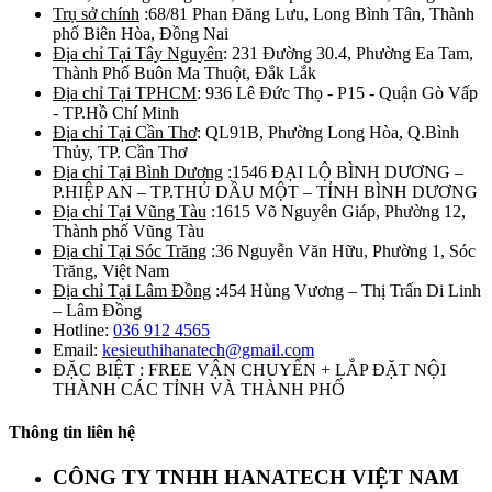
Trụ sở chính
:68/81 Phan Đăng Lưu, Long Bình Tân, Thành
phố Biên Hòa, Đồng Nai
Địa chỉ Tại Tây Nguyên
: 231 Đường 30.4, Phường Ea Tam,
Thành Phố Buôn Ma Thuột, Đắk Lắk
Địa chỉ Tại TPHCM
: 936 Lê Đức Thọ - P15 - Quận Gò Vấp
- TP.Hồ Chí Minh
Địa chỉ Tại Cần Thơ
: QL91B, Phường Long Hòa, Q.Bình
Thủy, TP. Cần Thơ
Địa chỉ Tại Bình Dương
:1546 ĐẠI LỘ BÌNH DƯƠNG –
P.HIỆP AN – TP.THỦ DẦU MỘT – TỈNH BÌNH DƯƠNG
Địa chỉ Tại Vũng Tàu
:1615 Võ Nguyên Giáp, Phường 12,
Thành phố Vũng Tàu
Địa chỉ Tại Sóc Trăng
:36 Nguyễn Văn Hữu, Phường 1, Sóc
Trăng, Việt Nam
Địa chỉ Tại Lâm Đồng
:454 Hùng Vương – Thị Trấn Di Linh
– Lâm Đồng
Hotline:
036 912 4565
Email:
kesieuthihanatech@gmail.com
ĐẶC BIỆT : FREE VẬN CHUYỂN + LẮP ĐẶT NỘI
THÀNH CÁC TỈNH VÀ THÀNH PHỐ
Thông tin liên hệ
CÔNG TY TNHH HANATECH VIỆT NAM