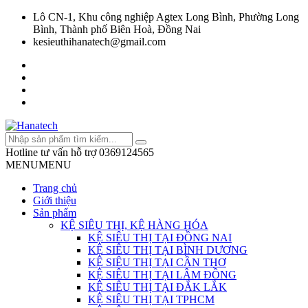
Lô CN-1, Khu công nghiệp Agtex Long Bình, Phường Long
Bình, Thành phố Biên Hoà, Đồng Nai
kesieuthihanatech@gmail.com
Hotline tư vấn hỗ trợ
0369124565
MENU
MENU
Trang chủ
Giới thiệu
Sản phẩm
KỆ SIÊU THỊ, KỆ HÀNG HÓA
KỆ SIÊU THỊ TẠI ĐỒNG NAI
KỆ SIÊU THỊ TẠI BÌNH DƯƠNG
KỆ SIÊU THỊ TẠI CẦN THƠ
KỆ SIÊU THỊ TẠI LÂM ĐỒNG
KỆ SIÊU THỊ TẠI ĐẮK LẮK
KỆ SIÊU THỊ TẠI TPHCM