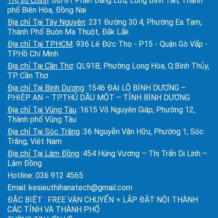
Trụ sở chính
:68/81 Phan Đăng Lưu, Long Bình Tân, Thành
phố Biên Hòa, Đồng Nai
Địa chỉ Tại Tây Nguyên
: 231 Đường 30.4, Phường Ea Tam,
Thành Phố Buôn Ma Thuột, Đắk Lắk
Địa chỉ Tại TPHCM
: 936 Lê Đức Thọ - P15 - Quận Gò Vấp -
TP.Hồ Chí Minh
Địa chỉ Tại Cần Thơ
: QL91B, Phường Long Hòa, Q.Bình Thủy,
TP. Cần Thơ
Địa chỉ Tại Bình Dương
:1546 ĐẠI LỘ BÌNH DƯƠNG –
P.HIỆP AN – TP.THỦ DẦU MỘT – TỈNH BÌNH DƯƠNG
Địa chỉ Tại Vũng Tàu
:1615 Võ Nguyên Giáp, Phường 12,
Thành phố Vũng Tàu
Địa chỉ Tại Sóc Trăng
:36 Nguyễn Văn Hữu, Phường 1, Sóc
Trăng, Việt Nam
Địa chỉ Tại Lâm Đồng
:454 Hùng Vương – Thị Trấn Di Linh –
Lâm Đồng
Hotline:
036 912 4565
Email:
kesieuthihanatech@gmail.com
ĐẶC BIỆT : FREE VẬN CHUYỂN + LẮP ĐẶT NỘI THÀNH
CÁC TỈNH VÀ THÀNH PHỐ