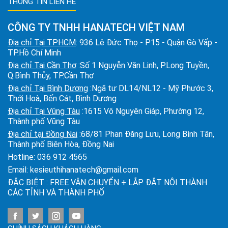
THÔNG TIN LIÊN HỆ
CÔNG TY TNHH HANATECH VIỆT NAM
Địa chỉ Tại TPHCM
: 936 Lê Đức Thọ - P15 - Quận Gò Vấp -
TP.Hồ Chí Minh
Địa chỉ Tại Cần Thơ
:Số 1 Nguyễn Văn Linh, P.Long Tuyền,
Q.Bình Thủy, TP.Cần Thơ
Địa chỉ Tại Bình Dương
:Ngã tư DL14/NL12 - Mỹ Phước 3,
Thới Hoà, Bến Cát, Bình Dương
Địa chỉ Tại Vũng Tàu
:1615 Võ Nguyên Giáp, Phường 12,
Thành phố Vũng Tàu
Địa chỉ tại Đồng Nai
:68/81 Phan Đăng Lưu, Long Bình Tân,
Thành phố Biên Hòa, Đồng Nai
Hotline:
036 912 4565
Email:
kesieuthihanatech@gmail.com
ĐẶC BIỆT : FREE VẬN CHUYỂN + LẮP ĐẶT NỘI THÀNH
CÁC TỈNH VÀ THÀNH PHỐ