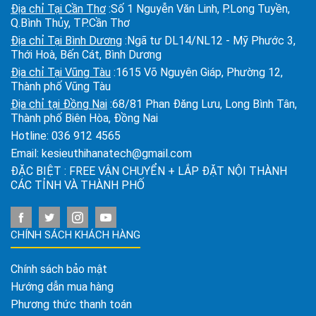
Địa chỉ Tại Cần Thơ
:Số 1 Nguyễn Văn Linh, P.Long Tuyền,
Q.Bình Thủy, TP.Cần Thơ
Địa chỉ Tại Bình Dương
:Ngã tư DL14/NL12 - Mỹ Phước 3,
Thới Hoà, Bến Cát, Bình Dương
Địa chỉ Tại Vũng Tàu
:1615 Võ Nguyên Giáp, Phường 12,
Thành phố Vũng Tàu
Địa chỉ tại Đồng Nai
:68/81 Phan Đăng Lưu, Long Bình Tân,
Thành phố Biên Hòa, Đồng Nai
Hotline:
036 912 4565
Email:
kesieuthihanatech@gmail.com
ĐẶC BIỆT : FREE VẬN CHUYỂN + LẮP ĐẶT NỘI THÀNH
CÁC TỈNH VÀ THÀNH PHỐ
CHÍNH SÁCH KHÁCH HÀNG
Chính sách bảo mật
Hướng dẫn mua hàng
Phương thức thanh toán