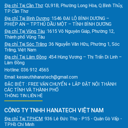
Địa chỉ Tại Cần Thơ
: QL91B, Phường Long Hòa, Q.Bình Thủy,
TP. Cần Thơ
Địa chỉ Tại Bình Dương
:1546 ĐẠI LỘ BÌNH DƯƠNG –
P.HIỆP AN – TP.THỦ DẦU MỘT – TỈNH BÌNH DƯƠNG
Địa chỉ Tại Vũng Tàu
:1615 Võ Nguyên Giáp, Phường 12,
Thành phố Vũng Tàu
Địa chỉ Tại Sóc Trăng
:36 Nguyễn Văn Hữu, Phường 1, Sóc
Trăng, Việt Nam
Địa chỉ Tại Lâm Đồng
:454 Hùng Vương – Thị Trấn Di Linh –
Lâm Đồng
Hotline:
036 912 4565
Email:
kesieuthihanatech@gmail.com
ĐẶC BIỆT : FREE VẬN CHUYỂN + LẮP ĐẶT NỘI THÀNH
CÁC TỈNH VÀ THÀNH PHỐ
THÔNG TIN LIÊN HỆ
CÔNG TY TNHH HANATECH VIỆT NAM
Địa chỉ Tại TPHCM
: 936 Lê Đức Thọ - P15 - Quận Gò Vấp -
TP.Hồ Chí Minh