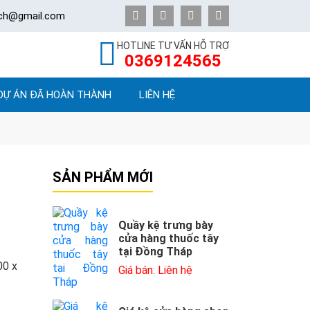
ech@gmail.com
HOTLINE TƯ VẤN HỖ TRỢ
0369124565
DỰ ÁN ĐÃ HOÀN THÀNH
LIÊN HỆ
SẢN PHẨM MỚI
Quầy kệ trưng bày
cửa hàng thuốc tây
tại Đồng Tháp
00 x
Giá bán: Liên hệ