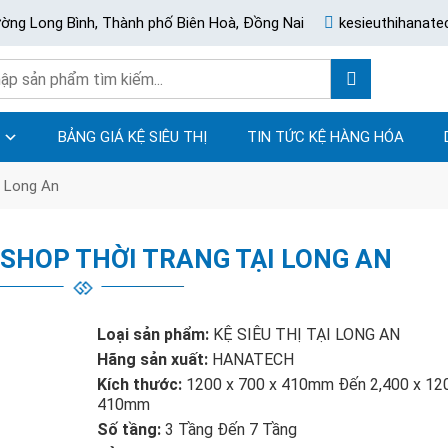
ường Long Bình, Thành phố Biên Hoà, Đồng Nai
kesieuthihanat
BẢNG GIÁ KỆ SIÊU THỊ
TIN TỨC KỆ HÀNG HÓA
i Long An
 SHOP THỜI TRANG TẠI LONG AN
Loại sản phẩm:
KỆ SIÊU THỊ TẠI LONG AN
Hãng sản xuất:
HANATECH
Kích thước:
1200 x 700 x 410mm Đến 2,400 x 12
410mm
Số tầng:
3 Tầng Đến 7 Tầng