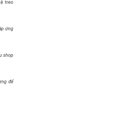
kệ treo
áp ứng
ếu shop
đừng để