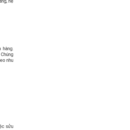
ang, hệ
 hàng.
. Chúng
heo nhu
iệc sửu