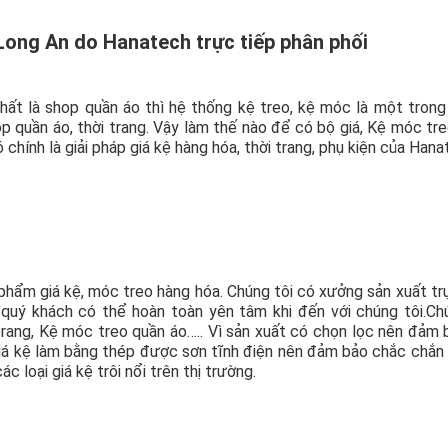
 Long An do Hanatech trực tiếp phân phối
nhất là shop quần áo thì hệ thống kệ treo, kệ móc là một tron
 quần áo, thời trang. Vậy làm thế nào để có bộ giá, Kệ móc tr
 chính là giải pháp giá kệ hàng hóa, thời trang, phụ kiện của Hana
hẩm giá kệ, móc treo hàng hóa. Chúng tôi có xưởng sản xuất tr
 quý khách có thể hoàn toàn yên tâm khi đến với chúng tôi.Ch
trang, Kệ móc treo quần áo….. Vì sản xuất có chọn lọc nên đảm 
giá kệ làm bằng thép được sơn tĩnh điện nên đảm bảo chắc chắn
c loại giá kệ trôi nổi trên thị trường.