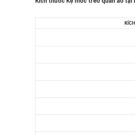
Kích thước Kệ móc treo quần áo tại
KÍCH