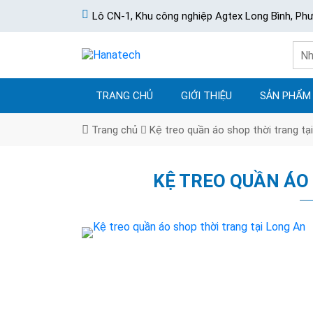
Lô CN-1, Khu công nghiệp Agtex Long Bình, Ph
TRANG CHỦ
GIỚI THIỆU
SẢN PHẨM
Trang chủ
Kệ treo quần áo shop thời trang tạ
KỆ TREO QUẦN ÁO