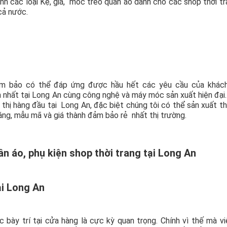
anh các loại Kệ, giá, móc treo quần áo dành cho các shop thời tr
cả nước.
đảm bảo có thể đáp ứng được hầu hết các yêu cầu của khách
n nhất tại Long An cùng công nghệ và máy móc sản xuất hiện đại
u thị hàng đầu tại Long An, đặc biệt chúng tôi có thể sản xuất t
áng, mẫu mã và giá thành đảm bảo rẻ nhất thị trường.
uần áo, phụ kiện shop thời trang tại Long An
ại Long An
ệc bày trí tại cửa hàng là cực kỳ quan trọng. Chính vì thế mà v