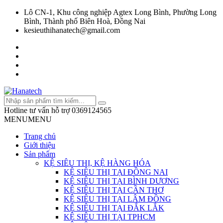
Lô CN-1, Khu công nghiệp Agtex Long Bình, Phường Long
Bình, Thành phố Biên Hoà, Đồng Nai
kesieuthihanatech@gmail.com
Hotline tư vấn hỗ trợ
0369124565
MENU
MENU
Trang chủ
Giới thiệu
Sản phẩm
KỆ SIÊU THỊ, KỆ HÀNG HÓA
KỆ SIÊU THỊ TẠI ĐỒNG NAI
KỆ SIÊU THỊ TẠI BÌNH DƯƠNG
KỆ SIÊU THỊ TẠI CẦN THƠ
KỆ SIÊU THỊ TẠI LÂM ĐỒNG
KỆ SIÊU THỊ TẠI ĐẮK LẮK
KỆ SIÊU THỊ TẠI TPHCM