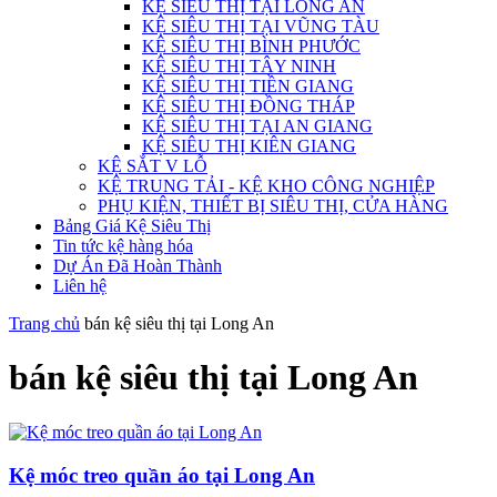
KỆ SIÊU THỊ TẠI LONG AN
KỆ SIÊU THỊ TẠI VŨNG TÀU
KỆ SIÊU THỊ BÌNH PHƯỚC
KỆ SIÊU THỊ TÂY NINH
KỆ SIÊU THỊ TIỀN GIANG
KỆ SIÊU THỊ ĐỒNG THÁP
KỆ SIÊU THỊ TẠI AN GIANG
KỆ SIÊU THỊ KIÊN GIANG
KỆ SẮT V LỖ
KỆ TRUNG TẢI - KỆ KHO CÔNG NGHIỆP
PHỤ KIỆN, THIẾT BỊ SIÊU THỊ, CỬA HÀNG
Bảng Giá Kệ Siêu Thị
Tin tức kệ hàng hóa
Dự Án Đã Hoàn Thành
Liên hệ
Trang chủ
bán kệ siêu thị tại Long An
bán kệ siêu thị tại Long An
Kệ móc treo quần áo tại Long An