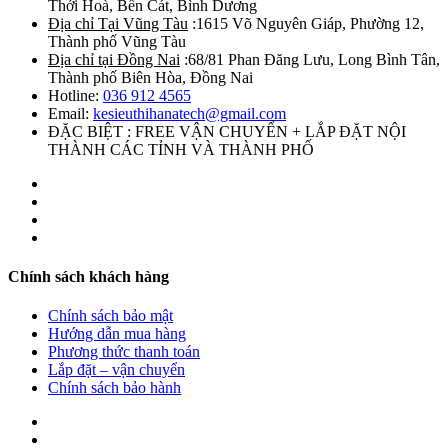
Thới Hoà, Bến Cát, Bình Dương
Địa chỉ Tại Vũng Tàu
:1615 Võ Nguyên Giáp, Phường 12,
Thành phố Vũng Tàu
Địa chỉ tại Đồng Nai
:68/81 Phan Đăng Lưu, Long Bình Tân,
Thành phố Biên Hòa, Đồng Nai
Hotline:
036 912 4565
Email:
kesieuthihanatech@gmail.com
ĐẶC BIỆT : FREE VẬN CHUYỂN + LẮP ĐẶT NỘI
THÀNH CÁC TỈNH VÀ THÀNH PHỐ
Chính sách khách hàng
Chính sách bảo mật
Hướng dẫn mua hàng
Phương thức thanh toán
Lắp đặt – vận chuyển
Chính sách bảo hành