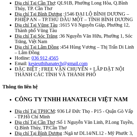
Địa chỉ Tại Cần Thơ
: QL91B, Phường Long Hòa, Q.Bình
Thủy, TP. Cần Thơ
Địa chỉ Tại Bình Dương
:1546 ĐẠI LỘ BÌNH DƯƠNG –
P.HIỆP AN – TP.THỦ DẦU MỘT – TỈNH BÌNH DƯƠNG
Địa chỉ Tại Vũng Tàu
:1615 Võ Nguyên Giáp, Phường 12,
Thành phố Vũng Tàu
Địa chỉ Tại Sóc Trăng
:36 Nguyễn Văn Hữu, Phường 1, Sóc
Trăng, Việt Nam
Địa chỉ Tại Lâm Đồng
:454 Hùng Vương – Thị Trấn Di Linh
– Lâm Đồng
Hotline:
036 912 4565
Email:
kesieuthihanatech@gmail.com
ĐẶC BIỆT : FREE VẬN CHUYỂN + LẮP ĐẶT NỘI
THÀNH CÁC TỈNH VÀ THÀNH PHỐ
Thông tin liên hệ
CÔNG TY TNHH HANATECH VIỆT NAM
Địa chỉ Tại TPHCM
: 936 Lê Đức Thọ - P15 - Quận Gò Vấp
- TP.Hồ Chí Minh
Địa chỉ Tại Cần Thơ
:Số 1 Nguyễn Văn Linh, P.Long Tuyền,
Q.Bình Thủy, TP.Cần Thơ
Địa chỉ Tại Bình Dương
:Ngã tư DL14/NL12 - Mỹ Phước 3,