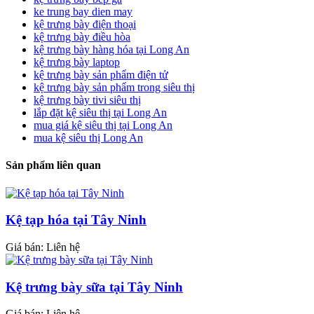
ke trung bay dien may
kệ trưng bày điện thoại
kệ trưng bày điều hòa
kệ trưng bày hàng hóa tại Long An
kệ trưng bày laptop
kệ trưng bày sản phẩm điện tử
kệ trưng bày sản phẩm trong siêu thị
kệ trưng bày tivi siêu thị
lắp đặt kệ siêu thị tại Long An
mua giá kệ siêu thị tại Long An
mua kệ siêu thị Long An
Sản phẩm liên quan
Kệ tạp hóa tại Tây Ninh
Giá bán: Liên hệ
Kệ trưng bày sữa tại Tây Ninh
Giá bán: Liên hệ