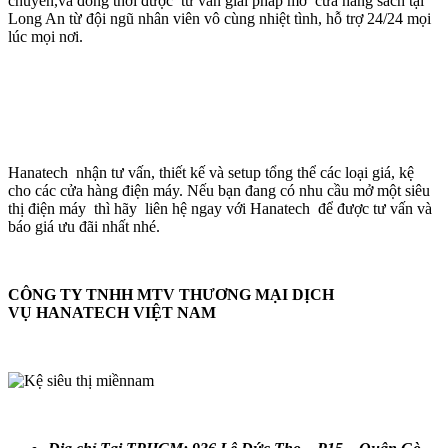
chuyển,và đồng thời được tư vấn giải pháp mở cửa hàng sách tại
Long An từ đội ngũ nhân viên vô cùng nhiệt tình, hỗ trợ 24/24 mọi
lúc mọi nơi.
Hanatech nhận tư vấn, thiết kế và setup tổng thể các loại giá, kệ
cho các cửa hàng điện máy. Nếu bạn đang có nhu cầu mở một siêu
thị điện máy thì hãy liên hệ ngay với Hanatech để được tư vấn và
báo giá ưu đãi nhất nhé.
CÔNG TY TNHH MTV THƯƠNG MẠI DỊCH
VỤ
HANATECH VIỆT NAM