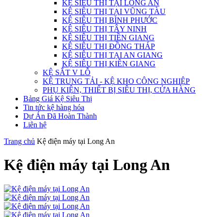
KỆ SIÊU THỊ TẠI LONG AN
KỆ SIÊU THỊ TẠI VŨNG TÀU
KỆ SIÊU THỊ BÌNH PHƯỚC
KỆ SIÊU THỊ TÂY NINH
KỆ SIÊU THỊ TIỀN GIANG
KỆ SIÊU THỊ ĐỒNG THÁP
KỆ SIÊU THỊ TẠI AN GIANG
KỆ SIÊU THỊ KIÊN GIANG
KỆ SẮT V LỖ
KỆ TRUNG TẢI - KỆ KHO CÔNG NGHIỆP
PHỤ KIỆN, THIẾT BỊ SIÊU THỊ, CỬA HÀNG
Bảng Giá Kệ Siêu Thị
Tin tức kệ hàng hóa
Dự Án Đã Hoàn Thành
Liên hệ
Trang chủ
Kệ điện máy tại Long An
Kệ điện máy tại Long An