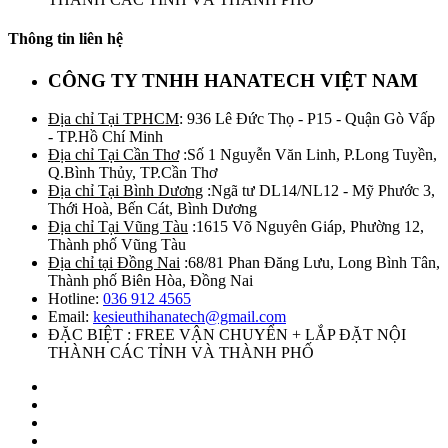
Thông tin liên hệ
CÔNG TY TNHH HANATECH VIỆT NAM
Địa chỉ Tại TPHCM
: 936 Lê Đức Thọ - P15 - Quận Gò Vấp
- TP.Hồ Chí Minh
Địa chỉ Tại Cần Thơ
:Số 1 Nguyễn Văn Linh, P.Long Tuyền,
Q.Bình Thủy, TP.Cần Thơ
Địa chỉ Tại Bình Dương
:Ngã tư DL14/NL12 - Mỹ Phước 3,
Thới Hoà, Bến Cát, Bình Dương
Địa chỉ Tại Vũng Tàu
:1615 Võ Nguyên Giáp, Phường 12,
Thành phố Vũng Tàu
Địa chỉ tại Đồng Nai
:68/81 Phan Đăng Lưu, Long Bình Tân,
Thành phố Biên Hòa, Đồng Nai
Hotline:
036 912 4565
Email:
kesieuthihanatech@gmail.com
ĐẶC BIỆT : FREE VẬN CHUYỂN + LẮP ĐẶT NỘI
THÀNH CÁC TỈNH VÀ THÀNH PHỐ