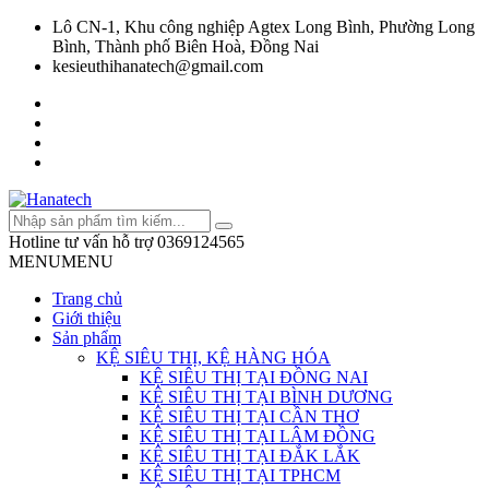
Lô CN-1, Khu công nghiệp Agtex Long Bình, Phường Long
Bình, Thành phố Biên Hoà, Đồng Nai
kesieuthihanatech@gmail.com
Hotline tư vấn hỗ trợ
0369124565
MENU
MENU
Trang chủ
Giới thiệu
Sản phẩm
KỆ SIÊU THỊ, KỆ HÀNG HÓA
KỆ SIÊU THỊ TẠI ĐỒNG NAI
KỆ SIÊU THỊ TẠI BÌNH DƯƠNG
KỆ SIÊU THỊ TẠI CẦN THƠ
KỆ SIÊU THỊ TẠI LÂM ĐỒNG
KỆ SIÊU THỊ TẠI ĐẮK LẮK
KỆ SIÊU THỊ TẠI TPHCM