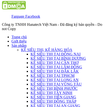
Fanpage Facebook
Công ty TNHH Hanatech Việt Nam - Đã đăng ký bản quyền - Do
not Copy
Trang chủ
Giới thiệu
Sản phẩm
KỆ SIÊU THỊ, KỆ HÀNG HÓA
KỆ SIÊU THỊ TẠI ĐỒNG NAI
KỆ SIÊU THỊ TẠI BÌNH DƯƠNG
KỆ SIÊU THỊ TẠI CẦN THƠ
KỆ SIÊU THỊ TẠI LÂM ĐỒNG
KỆ SIÊU THỊ TẠI ĐẮK LẮK
KỆ SIÊU THỊ TẠI TPHCM
KỆ SIÊU THỊ TẠI LONG AN
KỆ SIÊU THỊ TẠI VŨNG TÀU
KỆ SIÊU THỊ BÌNH PHƯỚC
KỆ SIÊU THỊ TÂY NINH
KỆ SIÊU THỊ TIỀN GIANG
KỆ SIÊU THỊ ĐỒNG THÁP
KỆ SIÊU THỊ TẠI AN GIANG