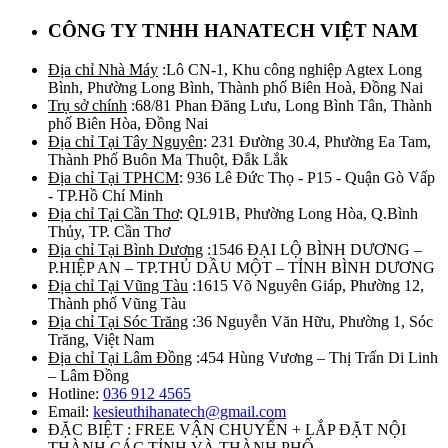
CÔNG TY TNHH HANATECH VIỆT NAM
Địa chỉ Nhà Máy
:Lô CN-1, Khu công nghiệp Agtex Long
Bình, Phường Long Bình, Thành phố Biên Hoà, Đồng Nai
Trụ sở chính
:68/81 Phan Đăng Lưu, Long Bình Tân, Thành
phố Biên Hòa, Đồng Nai
Địa chỉ Tại Tây Nguyên
: 231 Đường 30.4, Phường Ea Tam,
Thành Phố Buôn Ma Thuột, Đắk Lắk
Địa chỉ Tại TPHCM
: 936 Lê Đức Thọ - P15 - Quận Gò Vấp
- TP.Hồ Chí Minh
Địa chỉ Tại Cần Thơ
: QL91B, Phường Long Hòa, Q.Bình
Thủy, TP. Cần Thơ
Địa chỉ Tại Bình Dương
:1546 ĐẠI LỘ BÌNH DƯƠNG –
P.HIỆP AN – TP.THỦ DẦU MỘT – TỈNH BÌNH DƯƠNG
Địa chỉ Tại Vũng Tàu
:1615 Võ Nguyên Giáp, Phường 12,
Thành phố Vũng Tàu
Địa chỉ Tại Sóc Trăng
:36 Nguyễn Văn Hữu, Phường 1, Sóc
Trăng, Việt Nam
Địa chỉ Tại Lâm Đồng
:454 Hùng Vương – Thị Trấn Di Linh
– Lâm Đồng
Hotline:
036 912 4565
Email:
kesieuthihanatech@gmail.com
ĐẶC BIỆT : FREE VẬN CHUYỂN + LẮP ĐẶT NỘI
THÀNH CÁC TỈNH VÀ THÀNH PHỐ