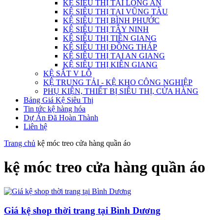
KỆ SIÊU THỊ TẠI LONG AN
KỆ SIÊU THỊ TẠI VŨNG TÀU
KỆ SIÊU THỊ BÌNH PHƯỚC
KỆ SIÊU THỊ TÂY NINH
KỆ SIÊU THỊ TIỀN GIANG
KỆ SIÊU THỊ ĐỒNG THÁP
KỆ SIÊU THỊ TẠI AN GIANG
KỆ SIÊU THỊ KIÊN GIANG
KỆ SẮT V LỖ
KỆ TRUNG TẢI - KỆ KHO CÔNG NGHIỆP
PHỤ KIỆN, THIẾT BỊ SIÊU THỊ, CỬA HÀNG
Bảng Giá Kệ Siêu Thị
Tin tức kệ hàng hóa
Dự Án Đã Hoàn Thành
Liên hệ
Trang chủ
kệ móc treo cửa hàng quần áo
kệ móc treo cửa hàng quần áo
Giá kệ shop thời trang tại Bình Dương