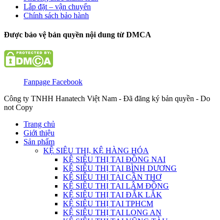
Lắp đặt – vận chuyển
Chính sách bảo hành
Được bảo vệ bản quyền nội dung từ DMCA
Fanpage Facebook
Công ty TNHH Hanatech Việt Nam - Đã đăng ký bản quyền - Do
not Copy
Trang chủ
Giới thiệu
Sản phẩm
KỆ SIÊU THỊ, KỆ HÀNG HÓA
KỆ SIÊU THỊ TẠI ĐỒNG NAI
KỆ SIÊU THỊ TẠI BÌNH DƯƠNG
KỆ SIÊU THỊ TẠI CẦN THƠ
KỆ SIÊU THỊ TẠI LÂM ĐỒNG
KỆ SIÊU THỊ TẠI ĐẮK LẮK
KỆ SIÊU THỊ TẠI TPHCM
KỆ SIÊU THỊ TẠI LONG AN