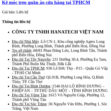
Kệ móc treo quần áo cửa hàng tại TPHCM
Giá bán: Liên hệ
Thông tin liên hệ
CÔNG TY TNHH HANATECH VIỆT NAM
Địa chỉ Nhà Máy
:Lô CN-1, Khu công nghiệp Agtex Long
Bình, Phường Long Bình, Thành phố Biên Hoà, Đồng Nai
Trụ sở chính
:68/81 Phan Đăng Lưu, Long Bình Tân, Thành
phố Biên Hòa, Đồng Nai
Địa chỉ Tại Tây Nguyên
: 231 Đường 30.4, Phường Ea Tam,
Thành Phố Buôn Ma Thuột, Đắk Lắk
Địa chỉ Tại TPHCM
: 936 Lê Đức Thọ - P15 - Quận Gò Vấp
- TP.Hồ Chí Minh
Địa chỉ Tại Cần Thơ
: QL91B, Phường Long Hòa, Q.Bình
Thủy, TP. Cần Thơ
Địa chỉ Tại Bình Dương
:1546 ĐẠI LỘ BÌNH DƯƠNG –
P.HIỆP AN – TP.THỦ DẦU MỘT – TỈNH BÌNH DƯƠNG
Địa chỉ Tại Vũng Tàu
:1615 Võ Nguyên Giáp, Phường 12,
Thành phố Vũng Tàu
Địa chỉ Tại Sóc Trăng
:36 Nguyễn Văn Hữu, Phường 1, Sóc
Trăng, Việt Nam