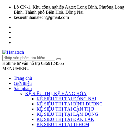
Lô CN-1, Khu công nghiệp Agtex Long Bình, Phường Long
Bình, Thành phố Biên Hoà, Đồng Nai
kesieuthihanatech@gmail.com
Hotline tư vấn hỗ trợ
0369124565
MENU
MENU
Trang chủ
Giới thiệu
Sản phẩm
KỆ SIÊU THỊ, KỆ HÀNG HÓA
KỆ SIÊU THỊ TẠI ĐỒNG NAI
KỆ SIÊU THỊ TẠI BÌNH DƯƠNG
KỆ SIÊU THỊ TẠI CẦN THƠ
KỆ SIÊU THỊ TẠI LÂM ĐỒNG
KỆ SIÊU THỊ TẠI ĐẮK LẮK
KỆ SIÊU THỊ TẠI TPHCM