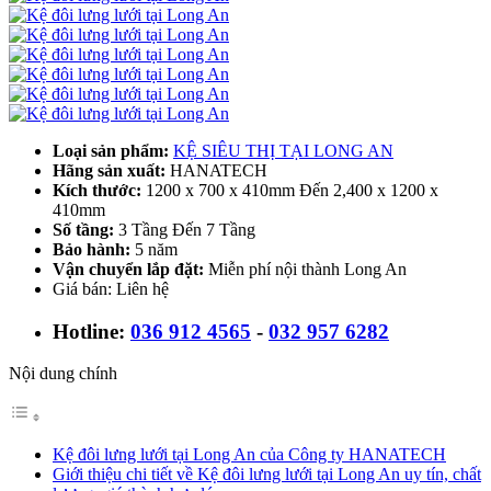
Loại sản phẩm:
KỆ SIÊU THỊ TẠI LONG AN
Hãng sản xuất:
HANATECH
Kích thước:
1200 x 700 x 410mm Đến 2,400 x 1200 x
410mm
Số tầng:
3 Tầng Đến 7 Tầng
Bảo hành:
5 năm
Vận chuyển lắp đặt:
Miễn phí nội thành Long An
Giá bán: Liên hệ
Hotline:
036 912 4565
-
032 957 6282
Nội dung chính
Kệ đôi lưng lưới tại Long An của Công ty HANATECH
Giới thiệu chi tiết về Kệ đôi lưng lưới tại Long An uy tín, chất