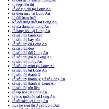
kệ cửa hàng sữa tại Long An
kệ dép siêu thị
kệ để tạp chí tại Long An
kệ điện máy tại Long An
kệ đôi lưng lưới
Kệ đôi lưng lưới tại Long An
kệ gia dụng tại Long An
kệ hàng hóa tại Long An
kệ siêu thị bánh kéo
kệ siêu thị bày sữa
kệ siêu thị cũ Long An
kệ siêu thị đẹp
kệ siêu thị đôi Long An
kệ siêu thị giá rẻ Long An
kệ siêu thị Long An
kệ siêu thị mini tại Long An
kệ siêu thị tại Long An
kệ siêu thị thanh lý
kệ siêu thị thanh lý giá rẻ Long An
kệ siêu thị thanh lý Long An
kệ siêu thị tôn liền
kệ tạp hóa tại Long An
kệ treo quần áo tại Long An
kệ túi xách tại Long An
mua kệ siêu thị ở đâu Long An