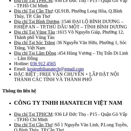
Địa chỉ Tại TPHCM
: 936 Lê Đức Thọ - P15 - Quận Gò Vấp
- TP.Hồ Chí Minh
Địa chỉ Tại Cần Thơ
: QL91B, Phường Long Hòa, Q.Bình
Thủy, TP. Cần Thơ
Địa chỉ Tại Bình Dương
:1546 ĐẠI LỘ BÌNH DƯƠNG –
P.HIỆP AN – TP.THỦ DẦU MỘT – TỈNH BÌNH DƯƠNG
Địa chỉ Tại Vũng Tàu
:1615 Võ Nguyên Giáp, Phường 12,
Thành phố Vũng Tàu
Địa chỉ Tại Sóc Trăng
:36 Nguyễn Văn Hữu, Phường 1, Sóc
Trăng, Việt Nam
Địa chỉ Tại Lâm Đồng
:454 Hùng Vương – Thị Trấn Di Linh
– Lâm Đồng
Hotline:
036 912 4565
Email:
kesieuthihanatech@gmail.com
ĐẶC BIỆT : FREE VẬN CHUYỂN + LẮP ĐẶT NỘI
THÀNH CÁC TỈNH VÀ THÀNH PHỐ
Thông tin liên hệ
CÔNG TY TNHH HANATECH VIỆT NAM
Địa chỉ Tại TPHCM
: 936 Lê Đức Thọ - P15 - Quận Gò Vấp
- TP.Hồ Chí Minh
Địa chỉ Tại Cần Thơ
:Số 1 Nguyễn Văn Linh, P.Long Tuyền,
Q.Bình Thủy, TP.Cần Thơ