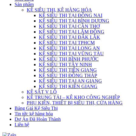
Sản phẩm
KỆ SIÊU THỊ, KỆ HÀNG HÓA
KỆ SIÊU THỊ TẠI ĐỒNG NAI
KỆ SIÊU THỊ TẠI BÌNH DƯƠNG
KỆ SIÊU THỊ TẠI CẦN THƠ
KỆ SIÊU THỊ TẠI LÂM ĐỒNG
KỆ SIÊU THỊ TẠI ĐẮK LẮK
KỆ SIÊU THỊ TẠI TPHCM
KỆ SIÊU THỊ TẠI LONG AN
KỆ SIÊU THỊ TẠI VŨNG TÀU
KỆ SIÊU THỊ BÌNH PHƯỚC
KỆ SIÊU THỊ TÂY NINH
KỆ SIÊU THỊ TIỀN GIANG
KỆ SIÊU THỊ ĐỒNG THÁP
KỆ SIÊU THỊ TẠI AN GIANG
KỆ SIÊU THỊ KIÊN GIANG
KỆ SẮT V LỖ
KỆ TRUNG TẢI – KỆ KHO CÔNG NGHIỆP
PHỤ KIỆN, THIẾT BỊ SIÊU THỊ, CỬA HÀNG
Bảng Giá Kệ Siêu Thị
Tin tức kệ hàng hóa
Dự Án Đã Hoàn Thành
Liên hệ