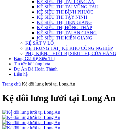
KỆ SIÊU THỊ TẠI LONG AN
KỆ SIÊU THỊ TẠI VŨNG TÀU
KỆ SIÊU THỊ BÌNH PHƯỚC
KỆ SIÊU THỊ TÂY NINH
KỆ SIÊU THỊ TIỀN GIANG
KỆ SIÊU THỊ ĐỒNG THÁP
KỆ SIÊU THỊ TẠI AN GIANG
KỆ SIÊU THỊ KIÊN GIANG
KỆ SẮT V LỖ
KỆ TRUNG TẢI - KỆ KHO CÔNG NGHIỆP
PHỤ KIỆN, THIẾT BỊ SIÊU THỊ, CỬA HÀNG
Bảng Giá Kệ Siêu Thị
Tin tức kệ hàng hóa
Dự Án Đã Hoàn Thành
Liên hệ
Trang chủ
Kệ đôi lưng lưới tại Long An
Kệ đôi lưng lưới tại Long An