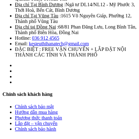
Địa chỉ Tại Bình Dương
:Ngã tư DL14/NL12 - Mỹ Phước 3,
Thới Hoà, Bến Cát, Bình Dương
Địa chỉ Tại Vũng Tàu
:1615 Võ Nguyên Giáp, Phường 12,
Thành phố Vũng Tàu
Địa chỉ tại Đồng Nai
:68/81 Phan Đăng Lưu, Long Bình Tân,
Thành phố Biên Hòa, Đồng Nai
Hotline:
036 912 4565
Email:
kesieuthihanatech@gmail.com
ĐẶC BIỆT : FREE VẬN CHUYỂN + LẮP ĐẶT NỘI
THÀNH CÁC TỈNH VÀ THÀNH PHỐ
Chính sách khách hàng
Chính sách bảo mật
Hướng dẫn mua hàng
Phương thức thanh toán
Lắp đặt – vận chuyển
Chính sách bảo hành