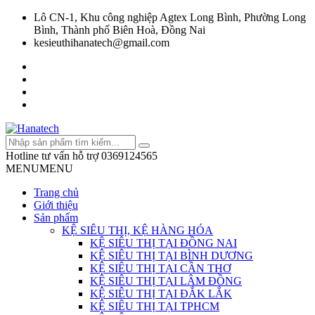
Lô CN-1, Khu công nghiệp Agtex Long Bình, Phường Long
Bình, Thành phố Biên Hoà, Đồng Nai
kesieuthihanatech@gmail.com
Hotline tư vấn hỗ trợ
0369124565
MENU
MENU
Trang chủ
Giới thiệu
Sản phẩm
KỆ SIÊU THỊ, KỆ HÀNG HÓA
KỆ SIÊU THỊ TẠI ĐỒNG NAI
KỆ SIÊU THỊ TẠI BÌNH DƯƠNG
KỆ SIÊU THỊ TẠI CẦN THƠ
KỆ SIÊU THỊ TẠI LÂM ĐỒNG
KỆ SIÊU THỊ TẠI ĐẮK LẮK
KỆ SIÊU THỊ TẠI TPHCM