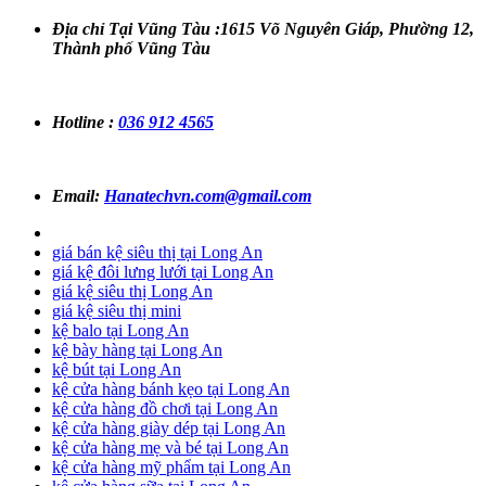
Địa chỉ Tại Vũng Tàu :1615 Võ Nguyên Giáp, Phường 12,
Thành phố Vũng Tàu
Hotline :
036 912 4565
Email:
Hanatechvn.com@gmail.com
giá bán kệ siêu thị tại Long An
giá kệ đôi lưng lưới tại Long An
giá kệ siêu thị Long An
giá kệ siêu thị mini
kệ balo tại Long An
kệ bày hàng tại Long An
kệ bút tại Long An
kệ cửa hàng bánh kẹo tại Long An
kệ cửa hàng đồ chơi tại Long An
kệ cửa hàng giày dép tại Long An
kệ cửa hàng mẹ và bé tại Long An
kệ cửa hàng mỹ phẩm tại Long An