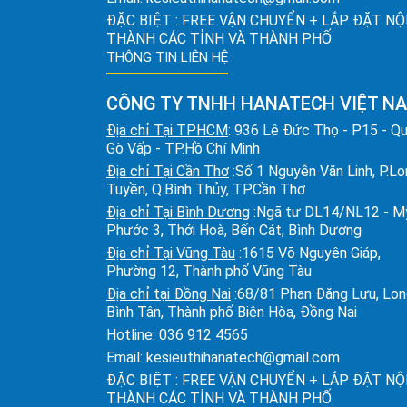
ĐẶC BIỆT : FREE VẬN CHUYỂN + LẮP ĐẶT NỘ
THÀNH CÁC TỈNH VÀ THÀNH PHỐ
THÔNG TIN LIÊN HỆ
CÔNG TY TNHH HANATECH VIỆT N
Địa chỉ Tại TPHCM
: 936 Lê Đức Thọ - P15 - Q
Gò Vấp - TP.Hồ Chí Minh
Địa chỉ Tại Cần Thơ
:Số 1 Nguyễn Văn Linh, P.L
Tuyền, Q.Bình Thủy, TP.Cần Thơ
Địa chỉ Tại Bình Dương
:Ngã tư DL14/NL12 - M
Phước 3, Thới Hoà, Bến Cát, Bình Dương
Địa chỉ Tại Vũng Tàu
:1615 Võ Nguyên Giáp,
Phường 12, Thành phố Vũng Tàu
Địa chỉ tại Đồng Nai
:68/81 Phan Đăng Lưu, Lo
Bình Tân, Thành phố Biên Hòa, Đồng Nai
Hotline:
036 912 4565
Email:
kesieuthihanatech@gmail.com
ĐẶC BIỆT : FREE VẬN CHUYỂN + LẮP ĐẶT NỘ
THÀNH CÁC TỈNH VÀ THÀNH PHỐ