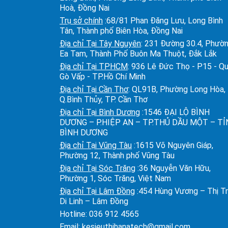
Hoà, Đồng Nai
Trụ sở chính
:68/81 Phan Đăng Lưu, Long Bình
Tân, Thành phố Biên Hòa, Đồng Nai
Địa chỉ Tại Tây Nguyên
: 231 Đường 30.4, Phườ
Ea Tam, Thành Phố Buôn Ma Thuột, Đắk Lắk
Địa chỉ Tại TPHCM
: 936 Lê Đức Thọ - P15 - Q
Gò Vấp - TP.Hồ Chí Minh
Địa chỉ Tại Cần Thơ
: QL91B, Phường Long Hòa,
Q.Bình Thủy, TP. Cần Thơ
Địa chỉ Tại Bình Dương
:1546 ĐẠI LỘ BÌNH
DƯƠNG – P.HIỆP AN – TP.THỦ DẦU MỘT – T
BÌNH DƯƠNG
Địa chỉ Tại Vũng Tàu
:1615 Võ Nguyên Giáp,
Phường 12, Thành phố Vũng Tàu
Địa chỉ Tại Sóc Trăng
:36 Nguyễn Văn Hữu,
Phường 1, Sóc Trăng, Việt Nam
Địa chỉ Tại Lâm Đồng
:454 Hùng Vương – Thị T
Di Linh – Lâm Đồng
Hotline:
036 912 4565
Email:
kesieuthihanatech@gmail.com