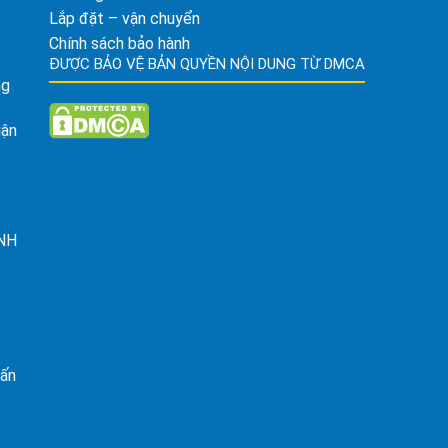
Lắp đặt – vận chuyển
Chính sách bảo hành
ĐƯỢC BẢO VỆ BẢN QUYỀN NỘI DUNG TỪ DMCA
ng
uận
ỈNH
rấn