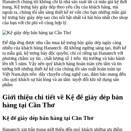
Hanatech chúng tôi không chỉ là nhà sản xuất tất cả mẫu giá kệ thời
trang, Kệ trưng bày giày dép theo yêu cầu của khách hàng, mà
ngoài ra, chúng tôi sẵn sàng thiết kế tư vấn cho bạn những mẫu giá
kệ trưng bày giày dép sao cho nổi bật nhất và hài hòa nhất cho shop
của bạn với chi phí vô cùng hợp lý.
Để đáp ứng được nhu cầu mua kệ trưng bày giày dép ngày càng
nhiều của khách hàng Hanatech đã không ngừng sáng tạo, thiết kế
ra mẫu giá, kệ trưng bày độc quyền, chỉ có riêng tại Hanatech với
phương châm: uy tín , chất lượng số 1 trên thị trường và bảo hành
lên tới 5 năm. Vậy nên quý khách hàng hoàn toàn yên tâm và tin
tưởng bởi những thiết kế kệ của chúng tôi sản xuất hoàn toàn tại
Việt Nam,dựa trên dây chuyền công nghệ cao, đảm bảo mang đến
cho quý khách sự hài lòng và an tâm tuyệt đối khi sử dụng sản
phẩm
Giới thiệu chi tiết về Kệ để giày dép bán
hàng tại Cần Thơ
Kệ để giày dép bán hàng tại Cần Thơ
Hanatech xin trân trọng giới thiệu đến quý khách những ưu điểm