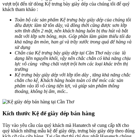
vượt trội đến từ dòng Kệ trưng bày giày dép của chúng tôi để quý
khách tham khảo :
Toàn bộ các sản phẩm Kệ trưng bày giày dép của chúng tôi
đều được làm từ tôn dày, và đồng thời cũng được sơn lớp
sơn tĩnh điện 2 mặt, nên khách hàng luôn bị thu hút và bắt
mắt với lớp sơn bóng, mịn. Góp phần làm giảm thiểu tối đa
khả năng ăn mòn, han gỉ và trầy xước trong quá để hàng và
sử dụng
Chân của Kệ trưng bày giày dép tại Cần Thơ này của là
dạng liền nguyên khối, vậy nên chắc chắn có khả năng chịu
lực vô cùng vững chãi vượt trội hơn các loại khác trên thị
trường
Kệ trưng bày giày dép với lớp tôn dày , tăng khả năng chắc
chắn cho kệ, Khách hàng hoàn toàn có thể móc các sản
phẩm vào lỗ vô cùng tiện lợi, và giúp sản phẩm thông
thoáng, không bị ẩm, mốc..
Kích thước Kệ để giày dép bán hàng
Tùy vào yêu cầu của quý khách mà Hanatech sẽ cung cấp tới cho
quý khách những mẫu kệ để giày dép, trưng bày giày dép theo đúng
kích cỡ của cửa hàng. Tại cần thơ thì chỉ duy nhất Hanatech chúng