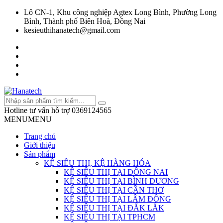
Lô CN-1, Khu công nghiệp Agtex Long Bình, Phường Long
Bình, Thành phố Biên Hoà, Đồng Nai
kesieuthihanatech@gmail.com
Hotline tư vấn hỗ trợ
0369124565
MENU
MENU
Trang chủ
Giới thiệu
Sản phẩm
KỆ SIÊU THỊ, KỆ HÀNG HÓA
KỆ SIÊU THỊ TẠI ĐỒNG NAI
KỆ SIÊU THỊ TẠI BÌNH DƯƠNG
KỆ SIÊU THỊ TẠI CẦN THƠ
KỆ SIÊU THỊ TẠI LÂM ĐỒNG
KỆ SIÊU THỊ TẠI ĐẮK LẮK
KỆ SIÊU THỊ TẠI TPHCM