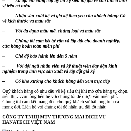
– Là địa chỉ cung cấp uy tín kệ siêu thị giá rẻ cho nhiều đơn
vị trên cả nước
– Nhận sản xuất kệ và giá kệ theo yêu cầu khách hàng: Cả
về kích thước và màu sắc
– Với đa dạng mẫu mã, chủng loại và màu sắc
– Chúng tôi cam kết tư vấn và lắp đặt cho doanh nghiệp,
cửa hàng hoàn toàn miễn phí
– Chế độ bảo hành lên đến 5 năm
– Với đội ngũ nhân viên và kỹ thuật viên dày dặn kinh
nghiệm trong lĩnh vực sản xuất và lắp đặt giá kệ
– Có kho xưởng cho khách hàng đến xem trực tiếp
Quý khách hàng có nhu cầu về kệ siêu thị khi mở cửa hàng tự chọn,
siêu thị,…vui lòng liên hệ với chúng tôi để được vấn miễn phí.
Chúng tôi cam kết mạng đến cho quý khách sự hài lòng trên cả
mong đợi. Liên hệ với chúng tôi để nhận ưu đãi tốt nhất:
CÔNG TY TNHH MTV THƯƠNG MẠI DỊCH VỤ
HANATECH VIỆT NAM