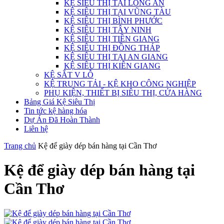
KỆ SIÊU THỊ TẠI LONG AN
KỆ SIÊU THỊ TẠI VŨNG TÀU
KỆ SIÊU THỊ BÌNH PHƯỚC
KỆ SIÊU THỊ TÂY NINH
KỆ SIÊU THỊ TIỀN GIANG
KỆ SIÊU THỊ ĐỒNG THÁP
KỆ SIÊU THỊ TẠI AN GIANG
KỆ SIÊU THỊ KIÊN GIANG
KỆ SẮT V LỖ
KỆ TRUNG TẢI - KỆ KHO CÔNG NGHIỆP
PHỤ KIỆN, THIẾT BỊ SIÊU THỊ, CỬA HÀNG
Bảng Giá Kệ Siêu Thị
Tin tức kệ hàng hóa
Dự Án Đã Hoàn Thành
Liên hệ
Trang chủ
Kệ để giày dép bán hàng tại Cần Thơ
Kệ để giày dép bán hàng tại
Cần Thơ