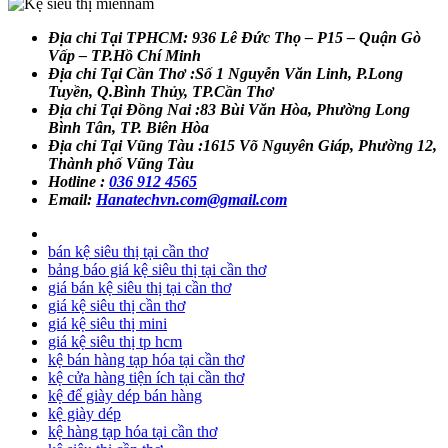
Địa chỉ Tại TPHCM: 936 Lê Đức Thọ – P15 – Quận Gò
Vấp – TP.Hồ Chí Minh
Địa chỉ Tại Cần Thơ :Số 1 Nguyễn Văn Linh, P.Long
Tuyền, Q.Bình Thủy, TP.Cần Thơ
Địa chỉ Tại Đồng Nai :83 Bùi Văn Hòa, Phường Long
Bình Tân, TP. Biên Hòa
Địa chỉ Tại Vũng Tàu :1615 Võ Nguyên Giáp, Phường 12,
Thành phố Vũng Tàu
Hotline :
036 912 4565
Email:
Hanatechvn.com@gmail.com
bán kệ siêu thị tại cần thơ
bảng báo giá kệ siêu thị tại cần thơ
giá bán kệ siêu thị tại cần thơ
giá kệ siêu thị cần thơ
giá kệ siêu thị mini
giá kệ siêu thị tp hcm
kệ bán hàng tạp hóa tại cần thơ
kệ cửa hàng tiện ích tại cần thơ
kệ để giày dép bán hàng
kệ giày dép
kệ hàng tạp hóa tại cần thơ