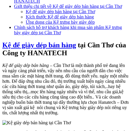
HANATECH
Giới thiệu chi tiết về Kệ để giày dép bán hàng tại Cần Thơ
Kệ để giày dép bán hàng tại Cần Thơ
Kích thước Kệ để giày dép bán hàng
Ứng dụng của Kệ trưng bày giày dép
Chính sách hỗ trợ khách hàng khi mua sản phẩm Kệ trưng
bày giày dép tại Cần Thơ
Kệ để giày dép bán hàng
tại Cần Thơ của
Công ty HANATECH
Kệ để giày dép bán hàng
– Cần Thơ là một thành phố trẻ đang lên
và ngày càng phát triển, vậy nên nhu cầu của người dân cho việc
mua sắm các mặt hàng thời trang, đồ dùng thiết yếu. ngày một nhiều
hơn. Để đáp ứng nhu cầu đó, thị trường xuất hiện ngày càng nhiều
các cửa hàng thời trang như quần áo, giày dép, túi xách,..hay hệ
thống siêu thị,..mọc lên hàng ngày nhiều và vì thế, nhu cầu giá,kệ
siêu thị cho các cửa hàng cũng tăng cao đột biến.. Và các doanh
nghiệp buôn bán thời trang tại dây thường lựa chọn Hanatech – Đơn
vị sản xuất giá kệ nói chung và Kệ trưng bày giày dép nói riêng uy
tín, chất lượng nhất thị trường.