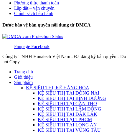
Phương thức thanh toán
Lắp đặt – vận chuyển
Chính sách bảo hành
Được bảo vệ bản quyền nội dung từ DMCA
Fanpage Facebook
Công ty TNHH Hanatech Việt Nam - Đã đăng ký bản quyền - Do
not Copy
Trang chủ
Giới thiệu
Sản phẩm
KỆ SIÊU THỊ, KỆ HÀNG HÓA
KỆ SIÊU THỊ TẠI ĐỒNG NAI
KỆ SIÊU THỊ TẠI BÌNH DƯƠNG
KỆ SIÊU THỊ TẠI CẦN THƠ
KỆ SIÊU THỊ TẠI LÂM ĐỒNG
KỆ SIÊU THỊ TẠI ĐẮK LẮK
KỆ SIÊU THỊ TẠI TPHCM
KỆ SIÊU THỊ TẠI LONG AN
KỆ SIÊU THỊ TẠI VŨNG TÀU