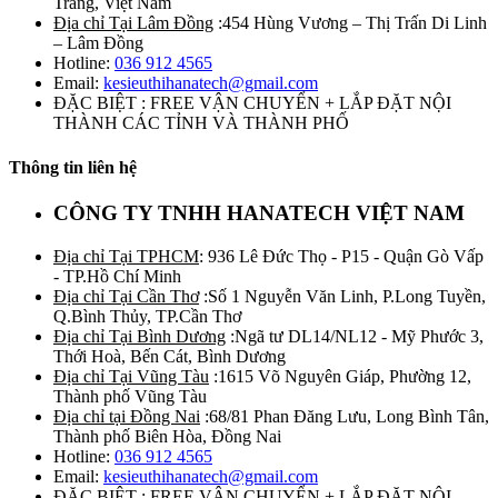
Trăng, Việt Nam
Địa chỉ Tại Lâm Đồng
:454 Hùng Vương – Thị Trấn Di Linh
– Lâm Đồng
Hotline:
036 912 4565
Email:
kesieuthihanatech@gmail.com
ĐẶC BIỆT : FREE VẬN CHUYỂN + LẮP ĐẶT NỘI
THÀNH CÁC TỈNH VÀ THÀNH PHỐ
Thông tin liên hệ
CÔNG TY TNHH HANATECH VIỆT NAM
Địa chỉ Tại TPHCM
: 936 Lê Đức Thọ - P15 - Quận Gò Vấp
- TP.Hồ Chí Minh
Địa chỉ Tại Cần Thơ
:Số 1 Nguyễn Văn Linh, P.Long Tuyền,
Q.Bình Thủy, TP.Cần Thơ
Địa chỉ Tại Bình Dương
:Ngã tư DL14/NL12 - Mỹ Phước 3,
Thới Hoà, Bến Cát, Bình Dương
Địa chỉ Tại Vũng Tàu
:1615 Võ Nguyên Giáp, Phường 12,
Thành phố Vũng Tàu
Địa chỉ tại Đồng Nai
:68/81 Phan Đăng Lưu, Long Bình Tân,
Thành phố Biên Hòa, Đồng Nai
Hotline:
036 912 4565
Email:
kesieuthihanatech@gmail.com
ĐẶC BIỆT : FREE VẬN CHUYỂN + LẮP ĐẶT NỘI