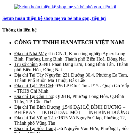
Setup hoàn thiện kệ shop mẹ và bé nhỏ gọn, tiện lợi
Thông tin liên hệ
CÔNG TY TNHH HANATECH VIỆT NAM
Địa chỉ Nhà Máy
:Lô CN-1, Khu công nghiệp Agtex Long
Bình, Phường Long Bình, Thành phố Biên Hoà, Đồng Nai
Trụ sở chính
:68/81 Phan Đăng Lưu, Long Bình Tân, Thành
phố Biên Hòa, Đồng Nai
Địa chỉ Tại Tây Nguyên
: 231 Đường 30.4, Phường Ea Tam,
Thành Phố Buôn Ma Thuột, Đắk Lắk
Địa chỉ Tại TPHCM
: 936 Lê Đức Thọ - P15 - Quận Gò Vấp
- TP.Hồ Chí Minh
Địa chỉ Tại Cần Thơ
: QL91B, Phường Long Hòa, Q.Bình
Thủy, TP. Cần Thơ
Địa chỉ Tại Bình Dương
:1546 ĐẠI LỘ BÌNH DƯƠNG –
P.HIỆP AN – TP.THỦ DẦU MỘT – TỈNH BÌNH DƯƠNG
Địa chỉ Tại Vũng Tàu
:1615 Võ Nguyên Giáp, Phường 12,
Thành phố Vũng Tàu
Địa chỉ Tại Sóc Trăng
:36 Nguyễn Văn Hữu, Phường 1, Sóc