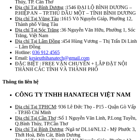
Thủy, TP. Cần Thơ
Địa chỉ Tại Bình Dương
:1546 ĐẠI LỘ BÌNH DƯƠNG –
P.HIỆP AN – TP.THỦ DẦU MỘT – TỈNH BÌNH DƯƠNG
Địa chỉ Tại Vũng Tàu
:1615 Võ Nguyên Giáp, Phường 12,
Thành phố Vũng Tàu
Địa chỉ Tại Sóc Trăng
:36 Nguyễn Văn Hữu, Phường 1, Sóc
Trăng, Việt Nam
Địa chỉ Tại Lâm Đồng
:454 Hùng Vương – Thị Trấn Di Linh
– Lâm Đồng
Hotline:
036 912 4565
Email:
kesieuthihanatech@gmail.com
ĐẶC BIỆT : FREE VẬN CHUYỂN + LẮP ĐẶT NỘI
THÀNH CÁC TỈNH VÀ THÀNH PHỐ
Thông tin liên hệ
CÔNG TY TNHH HANATECH VIỆT NAM
Địa chỉ Tại TPHCM
: 936 Lê Đức Thọ - P15 - Quận Gò Vấp
- TP.Hồ Chí Minh
Địa chỉ Tại Cần Thơ
:Số 1 Nguyễn Văn Linh, P.Long Tuyền,
Q.Bình Thủy, TP.Cần Thơ
Địa chỉ Tại Bình Dương
:Ngã tư DL14/NL12 - Mỹ Phước 3,
Thới Hoà, Bến Cát, Bình Dương