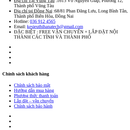
Địa chỉ Tại Vũng Tàu
:1615 Võ Nguyên Giáp, Phường 12,
Thành phố Vũng Tàu
Địa chỉ tại Đồng Nai
:68/81 Phan Đăng Lưu, Long Bình Tân,
Thành phố Biên Hòa, Đồng Nai
Hotline:
036 912 4565
Email:
kesieuthihanatech@gmail.com
ĐẶC BIỆT : FREE VẬN CHUYỂN + LẮP ĐẶT NỘI
THÀNH CÁC TỈNH VÀ THÀNH PHỐ
Chính sách khách hàng
Chính sách bảo mật
Hướng dẫn mua hàng
Phương thức thanh toán
Lắp đặt – vận chuyển
Chính sách bảo hành