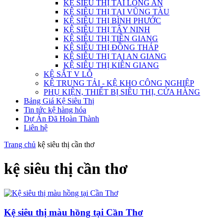
KỆ SIÊU THỊ TẠI LONG AN
KỆ SIÊU THỊ TẠI VŨNG TÀU
KỆ SIÊU THỊ BÌNH PHƯỚC
KỆ SIÊU THỊ TÂY NINH
KỆ SIÊU THỊ TIỀN GIANG
KỆ SIÊU THỊ ĐỒNG THÁP
KỆ SIÊU THỊ TẠI AN GIANG
KỆ SIÊU THỊ KIÊN GIANG
KỆ SẮT V LỖ
KỆ TRUNG TẢI - KỆ KHO CÔNG NGHIỆP
PHỤ KIỆN, THIẾT BỊ SIÊU THỊ, CỬA HÀNG
Bảng Giá Kệ Siêu Thị
Tin tức kệ hàng hóa
Dự Án Đã Hoàn Thành
Liên hệ
Trang chủ
kệ siêu thị cần thơ
kệ siêu thị cần thơ
Kệ siêu thị màu hồng tại Cần Thơ