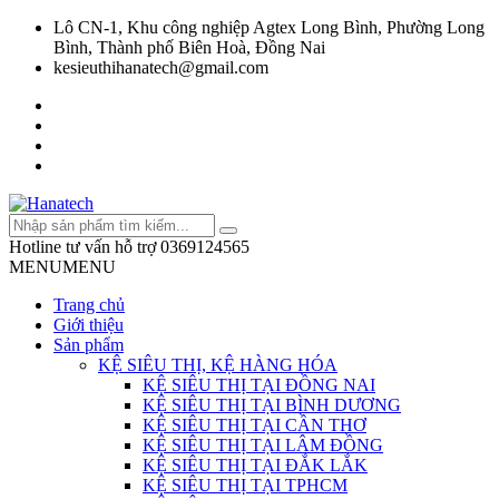
Lô CN-1, Khu công nghiệp Agtex Long Bình, Phường Long
Bình, Thành phố Biên Hoà, Đồng Nai
kesieuthihanatech@gmail.com
Hotline tư vấn hỗ trợ
0369124565
MENU
MENU
Trang chủ
Giới thiệu
Sản phẩm
KỆ SIÊU THỊ, KỆ HÀNG HÓA
KỆ SIÊU THỊ TẠI ĐỒNG NAI
KỆ SIÊU THỊ TẠI BÌNH DƯƠNG
KỆ SIÊU THỊ TẠI CẦN THƠ
KỆ SIÊU THỊ TẠI LÂM ĐỒNG
KỆ SIÊU THỊ TẠI ĐẮK LẮK
KỆ SIÊU THỊ TẠI TPHCM