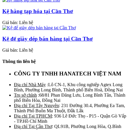
Kệ hàng tạp hóa tại Cần Thơ
Giá bán: Liên hệ
Kệ để giày dép bán hàng tại Cần Thơ
Giá bán: Liên hệ
Thông tin liên hệ
CÔNG TY TNHH HANATECH VIỆT NAM
Địa chỉ Nhà Máy
:Lô CN-1, Khu công nghiệp Agtex Long
Bình, Phường Long Bình, Thành phố Biên Hoà, Đồng Nai
Trụ sở chính
:68/81 Phan Đăng Lưu, Long Bình Tân, Thành
phố Biên Hòa, Đồng Nai
Địa chỉ Tại Tây Nguyên
: 231 Đường 30.4, Phường Ea Tam,
Thành Phố Buôn Ma Thuột, Đắk Lắk
Địa chỉ Tại TPHCM
: 936 Lê Đức Thọ - P15 - Quận Gò Vấp
- TP.Hồ Chí Minh
Địa chỉ Tại Cần Thơ
: QL91B, Phường Long Hòa, Q.Bình