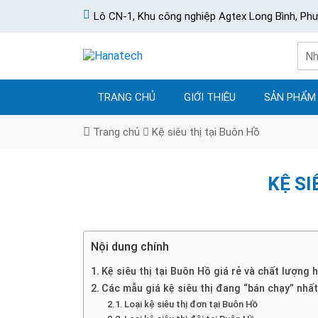
Lô CN-1, Khu công nghiệp Agtex Long Bình, Ph
TRANG CHỦ
GIỚI THIỆU
SẢN PHẨM
Trang chủ
Kệ siêu thị tại Buôn Hồ
KỆ SI
Nội dung chính
Kệ siêu thị tại Buôn Hồ giá rẻ và chất lượng
Các mẫu giá kệ siêu thị đang “bán chạy” nhấ
Loại kệ siêu thị đơn tại Buôn Hồ