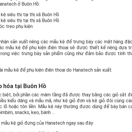
anatech ở Buôn Hồ:
c treo phụ kiện
 nhận sản xuất riêng các mẫu kệ để trưng bày các mặt hàng đặ
ác mẫu kệ để phụ kiện điện thoại sẽ được thiết kế riêng dựa t
i trong việc trưng bày sản phẩm cũng như đảm bảo được tính 
i mẫu kệ để phụ kiện điện thoại do Hanatech sản xuất:
p hóa tại Buôn Hồ
ặc biệt, bởi phần các mâm tầng đã được thay bằng các giỏ sắt 
iều kiểu dáng và mẫu mã, như kệ giỏ đơn và kệ giỏ đôi cùng cá
đục lỗ hoặc tôn liền. Mẫu kệ này thường được dùng để bày bán 
bimbim, snacks, kẹo, bánh …
i mẫu kệ giỏ đựng của Hanatech ngay sau đây: