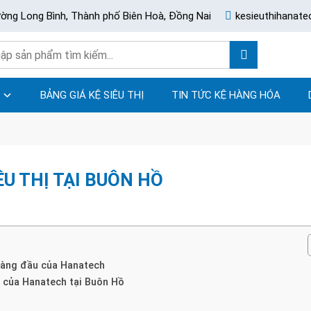
ường Long Bình, Thành phố Biên Hoà, Đồng Nai
kesieuthihanat
BẢNG GIÁ KỆ SIÊU THỊ
TIN TỨC KỆ HÀNG HÓA
ÊU THỊ TẠI BUÔN HỒ
 hàng đầu của Hanatech
t của Hanatech tại Buôn Hồ