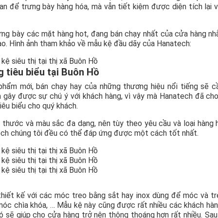
an để trưng bày hàng hóa, mà vẫn tiết kiệm được diện tích lại 
rưng bày các mặt hàng hot, đang bán chạy nhất của cửa hàng n
ào. Hình ảnh tham khảo về mẫu kệ đầu dãy của Hanatech:
g tiêu biểu tại Buôn Hồ
 phẩm mới, bán chạy hay của những thương hiệu nổi tiếng sẽ c
à gây được sự chú ý với khách hàng, vì vậy mà Hanatech đã cho
iêu biểu cho quý khách.
ch thước và màu sắc đa dạng, nên tùy theo yêu cầu và loại hàng
ech chúng tôi đều có thể đáp ứng được một cách tốt nhất.
thiết kế với các móc treo bằng sắt hay inox dùng để móc và t
, móc chìa khóa, … Mẫu kệ này cũng được rất nhiều các khách hà
ó sẽ giúp cho cửa hàng trở nên thông thoáng hơn rất nhiều. Sau