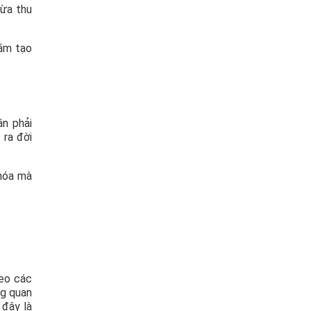
vừa thu
hằm tạo
ần phải
 ra đời
 hóa mà
reo các
ng quan
 đây là