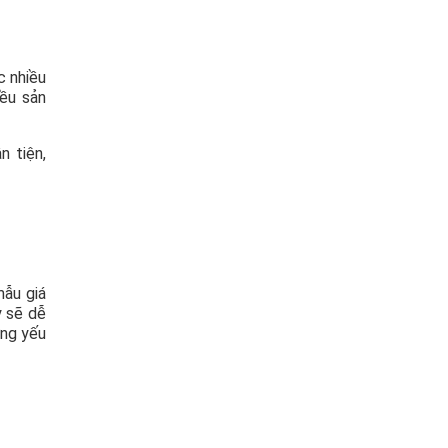
c nhiều
iều sản
n tiện,
mẫu giá
y sẽ dễ
ững yếu