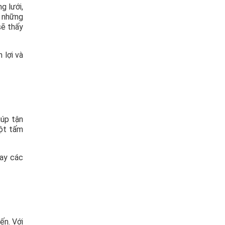
g lưới,
g những
sẽ thấy
 lợi và
iúp tận
một tấm
hay các
ến. Với