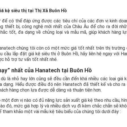
iá kệ siêu thị tại Thị Xã Buôn Hồ
ư để có thể đáp ứng được các tiêu chí của các đơn vị kinh doa
ng thiết bị, công nghệ mới nhất của Châu Âu để cho ra đời nh
chắc tốt, đa dạng về chủng loại và mẫu mã, giúp khách hàng l
Hanatech chúng tôi còn có một mức giá tốt nhất trên thị trường
 cầu lắp đặt giá kệ siêu thị ở Buôn Hồ, hãy liên hệ ngay với H
c hỗ trợ tư vấn tốt nhất nhé.
chạy” nhất của Hanatech tại Buôn Hồ
dù là nhỏ hay lớn cũng sẽ đều cần đến khá nhiều các loại giá 
a dạng. Hiểu được điều đó nên Hanatech đã thiết kế và cho ra 
khách hàng chọn lựa được dễ dàng và thuận tiện hơn.
ó một đơn vị nào có đủ năng lực sản xuất giá kệ theo nhu cầu, hì
ào đó, mức giá hợp lý và nhiều dịch vụ đi kèm chắc chắn sẽ kh
 tham khảo một vài mẫu kệ tiêu biểu của chúng tôi dưới đây :