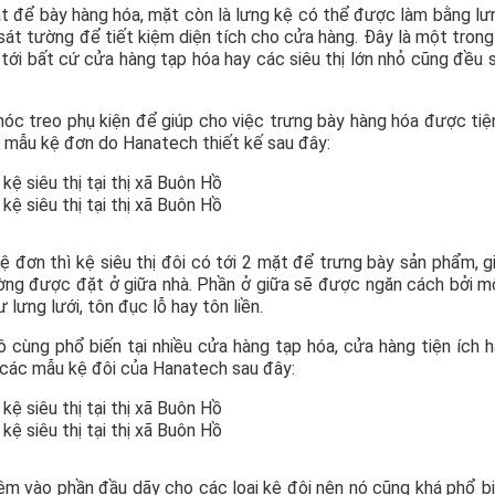
mặt để bày hàng hóa, mặt còn là lưng kệ có thể được làm bằng lưn
sát tường để tiết kiệm diện tích cho cửa hàng. Đây là một tron
đi tới bất cứ cửa hàng tạp hóa hay các siêu thị lớn nhỏ cũng đều 
óc treo phụ kiện để giúp cho việc trưng bày hàng hóa được tiện
c mẫu kệ đơn do Hanatech thiết kế sau đây:
 đơn thì kệ siêu thị đôi có tới 2 mặt để trưng bày sản phẩm, g
ờng được đặt ở giữa nhà. Phần ở giữa sẽ được ngăn cách bởi 
lưng lưới, tôn đục lỗ hay tôn liền.
ô cùng phổ biến tại nhiều cửa hàng tạp hóa, cửa hàng tiện ích 
ề các mẫu kệ đôi của Hanatech sau đây:
m vào phần đầu dãy cho các loại kệ đôi nên nó cũng khá phổ bi