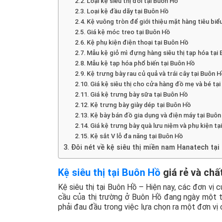
Loại kệ siêu thị đôi tại Buôn Hồ
Loại kệ đầu dãy tại Buôn Hồ
Kệ vuông tròn để giới thiệu mặt hàng tiêu biể
Giá kệ móc treo tại Buôn Hồ
Kệ phụ kiện điện thoại tại Buôn Hồ
Mẫu kệ giỏ mì đựng hàng siêu thị tạp hóa tại
Mẫu kệ tạp hóa phổ biến tại Buôn Hồ
Kệ trưng bày rau củ quả và trái cây tại Buôn 
Giá kệ siêu thị cho cửa hàng đồ mẹ và bé tạ
Giá kệ trưng bày sữa tại Buôn Hồ
Kệ trưng bày giày dép tại Buôn Hồ
Kệ bày bán đồ gia dụng và điện máy tại Buôn
Giá kệ trưng bày quà lưu niệm và phụ kiện tạ
Kệ sắt V lỗ đa năng tại Buôn Hồ
Đôi nét về kệ siêu thị miền nam Hanatech tạ
Kệ siêu thị tại Buôn Hồ
giá rẻ và ch
Kệ siêu thị tại Buôn Hồ – Hiện nay, các đơn vị 
cầu của thị trường ở Buôn Hồ đang ngày một tă
phải đau đầu trong việc lựa chọn ra một đơn vị c