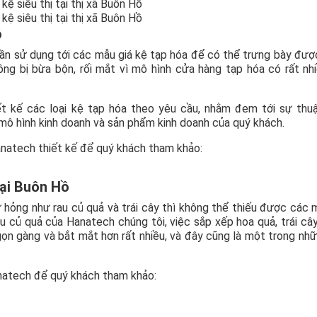
ồ
cần sử dụng tới các mẫu giá kệ tạp hóa để có thể trưng bày đượ
ng bị bừa bộn, rối mắt vì mô hình cửa hàng tạp hóa có rất nh
t kế các loại kệ tạp hóa theo yêu cầu, nhằm đem tới sự thuậ
mô hình kinh doanh và sản phẩm kinh doanh của quý khách.
anatech thiết kế để quý khách tham khảo:
tại Buôn Hồ
 hỏng như rau củ quả và trái cây thì không thể thiếu được các 
u củ quả của Hanatech chúng tôi, việc sắp xếp hoa quả, trái câ
gọn gàng và bắt mắt hơn rất nhiều, và đây cũng là một trong nh
anatech để quý khách tham khảo: