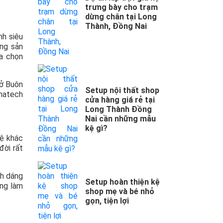
trưng bày cho trạm
dừng chân tại Long
Thành, Đồng Nai
nh siêu
ững sản
ựa chọn
 ở Buôn
Setup nội thất shop
anatech
cửa hàng giá rẻ tại
Long Thành Đồng
Nai cần những mẫu
kệ gì?
kệ khác
đời rất
nh dáng
Setup hoàn thiện kệ
ông làm
shop mẹ và bé nhỏ
gọn, tiện lợi