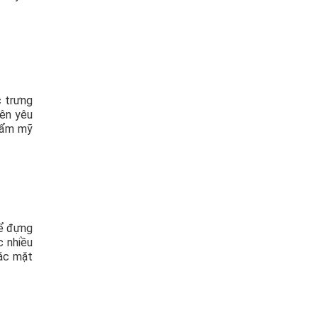
c trưng
rên yêu
thẩm mỹ
để đựng
c nhiều
các mặt