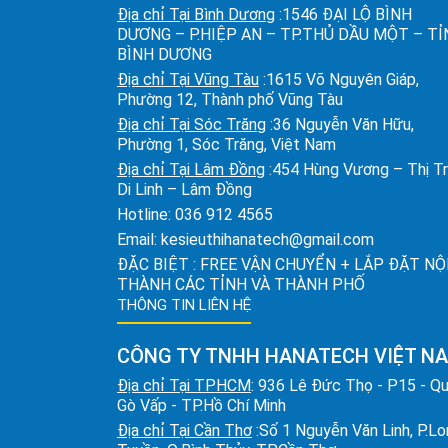
Địa chỉ Tại Bình Dương
:1546 ĐẠI LỘ BÌNH
DƯƠNG – P.HIỆP AN – TP.THỦ DẦU MỘT – T
BÌNH DƯƠNG
Địa chỉ Tại Vũng Tàu
:1615 Võ Nguyên Giáp,
Phường 12, Thành phố Vũng Tàu
Địa chỉ Tại Sóc Trăng
:36 Nguyễn Văn Hữu,
Phường 1, Sóc Trăng, Việt Nam
Địa chỉ Tại Lâm Đồng
:454 Hùng Vương – Thị T
Di Linh – Lâm Đồng
Hotline:
036 912 4565
Email:
kesieuthihanatech@gmail.com
ĐẶC BIỆT : FREE VẬN CHUYỂN + LẮP ĐẶT NỘ
THÀNH CÁC TỈNH VÀ THÀNH PHỐ
THÔNG TIN LIÊN HỆ
CÔNG TY TNHH HANATECH VIỆT N
Địa chỉ Tại TPHCM
: 936 Lê Đức Thọ - P15 - Q
Gò Vấp - TP.Hồ Chí Minh
Địa chỉ Tại Cần Thơ
:Số 1 Nguyễn Văn Linh, P.L