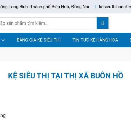
ường Long Bình, Thành phố Biên Hoà, Đồng Nai
kesieuthihanat
BẢNG GIÁ KỆ SIÊU THỊ
TIN TỨC KỆ HÀNG HÓA
KỆ SIÊU THỊ TẠI THỊ XÃ BUÔN HỒ
àng