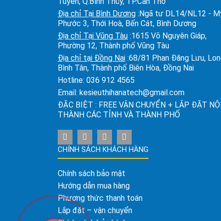
Tuyền, Q.Bình Thủy, TP.Cần Thơ
Địa chỉ Tại Bình Dương
:Ngã tư DL14/NL12 - M
Phước 3, Thới Hoà, Bến Cát, Bình Dương
Địa chỉ Tại Vũng Tàu
:1615 Võ Nguyên Giáp,
Phường 12, Thành phố Vũng Tàu
Địa chỉ tại Đồng Nai
:68/81 Phan Đăng Lưu, Lo
Bình Tân, Thành phố Biên Hòa, Đồng Nai
Hotline:
036 912 4565
Email:
kesieuthihanatech@gmail.com
ĐẶC BIỆT : FREE VẬN CHUYỂN + LẮP ĐẶT NỘ
THÀNH CÁC TỈNH VÀ THÀNH PHỐ
CHÍNH SÁCH KHÁCH HÀNG
Chính sách bảo mật
Hướng dẫn mua hàng
Phương thức thanh toán
Lắp đặt – vận chuyển