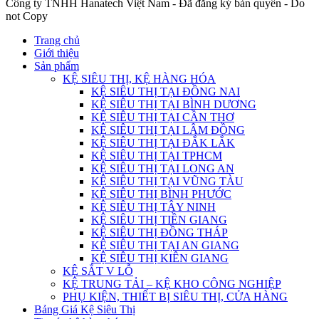
Công ty TNHH Hanatech Việt Nam - Đã đăng ký bản quyền - Do
not Copy
Trang chủ
Giới thiệu
Sản phẩm
KỆ SIÊU THỊ, KỆ HÀNG HÓA
KỆ SIÊU THỊ TẠI ĐỒNG NAI
KỆ SIÊU THỊ TẠI BÌNH DƯƠNG
KỆ SIÊU THỊ TẠI CẦN THƠ
KỆ SIÊU THỊ TẠI LÂM ĐỒNG
KỆ SIÊU THỊ TẠI ĐẮK LẮK
KỆ SIÊU THỊ TẠI TPHCM
KỆ SIÊU THỊ TẠI LONG AN
KỆ SIÊU THỊ TẠI VŨNG TÀU
KỆ SIÊU THỊ BÌNH PHƯỚC
KỆ SIÊU THỊ TÂY NINH
KỆ SIÊU THỊ TIỀN GIANG
KỆ SIÊU THỊ ĐỒNG THÁP
KỆ SIÊU THỊ TẠI AN GIANG
KỆ SIÊU THỊ KIÊN GIANG
KỆ SẮT V LỖ
KỆ TRUNG TẢI – KỆ KHO CÔNG NGHIỆP
PHỤ KIỆN, THIẾT BỊ SIÊU THỊ, CỬA HÀNG
Bảng Giá Kệ Siêu Thị