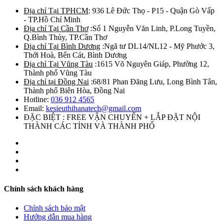
Địa chỉ Tại TPHCM
: 936 Lê Đức Thọ - P15 - Quận Gò Vấp
- TP.Hồ Chí Minh
Địa chỉ Tại Cần Thơ
:Số 1 Nguyễn Văn Linh, P.Long Tuyền,
Q.Bình Thủy, TP.Cần Thơ
Địa chỉ Tại Bình Dương
:Ngã tư DL14/NL12 - Mỹ Phước 3,
Thới Hoà, Bến Cát, Bình Dương
Địa chỉ Tại Vũng Tàu
:1615 Võ Nguyên Giáp, Phường 12,
Thành phố Vũng Tàu
Địa chỉ tại Đồng Nai
:68/81 Phan Đăng Lưu, Long Bình Tân,
Thành phố Biên Hòa, Đồng Nai
Hotline:
036 912 4565
Email:
kesieuthihanatech@gmail.com
ĐẶC BIỆT : FREE VẬN CHUYỂN + LẮP ĐẶT NỘI
THÀNH CÁC TỈNH VÀ THÀNH PHỐ
Chính sách khách hàng
Chính sách bảo mật
Hướng dẫn mua hàng