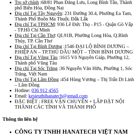
Trụ sở chính
:68/81 Phan Đăng Lưu, Long Bình Tân, Thành
phố Biên Hòa, Đồng Nai
Địa chỉ Tại Tây Nguyên
: 231 Đường 30.4, Phường Ea Tam,
Thành Phố Buôn Ma Thuột, Đắk Lắk
Địa chỉ Tại TPHCM
: 936 Lê Đức Thọ - P15 - Quận Gò Vấp
- TP.Hồ Chí Minh
Địa chỉ Tại Cần Thơ
: QL91B, Phường Long Hòa, Q.Bình
Thủy, TP. Cần Thơ
Địa chỉ Tại Bình Dương
:1546 ĐẠI LỘ BÌNH DƯƠNG –
P.HIỆP AN – TP.THỦ DẦU MỘT – TỈNH BÌNH DƯƠNG
Địa chỉ Tại Vũng Tàu
:1615 Võ Nguyên Giáp, Phường 12,
Thành phố Vũng Tàu
Địa chỉ Tại Sóc Trăng
:36 Nguyễn Văn Hữu, Phường 1, Sóc
Trăng, Việt Nam
Địa chỉ Tại Lâm Đồng
:454 Hùng Vương – Thị Trấn Di Linh
– Lâm Đồng
Hotline:
036 912 4565
Email:
kesieuthihanatech@gmail.com
ĐẶC BIỆT : FREE VẬN CHUYỂN + LẮP ĐẶT NỘI
THÀNH CÁC TỈNH VÀ THÀNH PHỐ
Thông tin liên hệ
CÔNG TY TNHH HANATECH VIỆT NAM