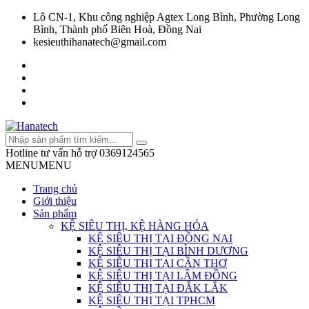
Lô CN-1, Khu công nghiệp Agtex Long Bình, Phường Long
Bình, Thành phố Biên Hoà, Đồng Nai
kesieuthihanatech@gmail.com
Hotline tư vấn hỗ trợ
0369124565
MENU
MENU
Trang chủ
Giới thiệu
Sản phẩm
KỆ SIÊU THỊ, KỆ HÀNG HÓA
KỆ SIÊU THỊ TẠI ĐỒNG NAI
KỆ SIÊU THỊ TẠI BÌNH DƯƠNG
KỆ SIÊU THỊ TẠI CẦN THƠ
KỆ SIÊU THỊ TẠI LÂM ĐỒNG
KỆ SIÊU THỊ TẠI ĐẮK LẮK
KỆ SIÊU THỊ TẠI TPHCM