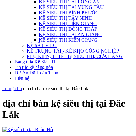
KỆ SIÊU THỊ TẠI LONG AN
KỆ SIÊU THỊ TẠI VŨNG TÀU
KỆ SIÊU THỊ BÌNH PHƯỚC
KỆ SIÊU THỊ TÂY NINH
KỆ SIÊU THỊ TIỀN GIANG
KỆ SIÊU THỊ ĐỒNG THÁP
KỆ SIÊU THỊ TẠI AN GIANG
KỆ SIÊU THỊ KIÊN GIANG
KỆ SẮT V LỖ
KỆ TRUNG TẢI - KỆ KHO CÔNG NGHIỆP
PHỤ KIỆN, THIẾT BỊ SIÊU THỊ, CỬA HÀNG
Bảng Giá Kệ Siêu Thị
Tin tức kệ hàng hóa
Dự Án Đã Hoàn Thành
Liên hệ
Trang chủ
địa chỉ bán kệ siêu thị tại Đắc Lắk
địa chỉ bán kệ siêu thị tại Đắc
Lắk