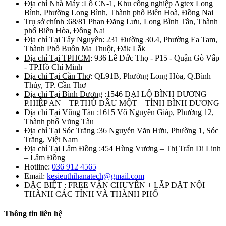
Địa chỉ Nhà Máy
:Lô CN-1, Khu công nghiệp Agtex Long
Bình, Phường Long Bình, Thành phố Biên Hoà, Đồng Nai
Trụ sở chính
:68/81 Phan Đăng Lưu, Long Bình Tân, Thành
phố Biên Hòa, Đồng Nai
Địa chỉ Tại Tây Nguyên
: 231 Đường 30.4, Phường Ea Tam,
Thành Phố Buôn Ma Thuột, Đắk Lắk
Địa chỉ Tại TPHCM
: 936 Lê Đức Thọ - P15 - Quận Gò Vấp
- TP.Hồ Chí Minh
Địa chỉ Tại Cần Thơ
: QL91B, Phường Long Hòa, Q.Bình
Thủy, TP. Cần Thơ
Địa chỉ Tại Bình Dương
:1546 ĐẠI LỘ BÌNH DƯƠNG –
P.HIỆP AN – TP.THỦ DẦU MỘT – TỈNH BÌNH DƯƠNG
Địa chỉ Tại Vũng Tàu
:1615 Võ Nguyên Giáp, Phường 12,
Thành phố Vũng Tàu
Địa chỉ Tại Sóc Trăng
:36 Nguyễn Văn Hữu, Phường 1, Sóc
Trăng, Việt Nam
Địa chỉ Tại Lâm Đồng
:454 Hùng Vương – Thị Trấn Di Linh
– Lâm Đồng
Hotline:
036 912 4565
Email:
kesieuthihanatech@gmail.com
ĐẶC BIỆT : FREE VẬN CHUYỂN + LẮP ĐẶT NỘI
THÀNH CÁC TỈNH VÀ THÀNH PHỐ
Thông tin liên hệ