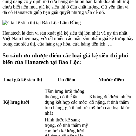
cũng đang có ý định mở cửa hàng để buôn bán kinh doanh nhưng
chưa biết nên mua giá kệ siêu thị ở đâu chất lượng. Cứ yên tâm vì
đã có Hanatech giúp bạn giải quyết những vấn đề đó.
Hanatech là đơn vị sản xuất giá kệ siêu thị lớn nhất và uy tín nhất
Việt Nam hiện nay, với rất nhiều các mẫu sản phẩm giá kệ trưng bày
trong các siêu thị, cửa hàng tạp hóa, cửa hàng tiện ích, …
So sánh ưu nhược điểm các loại giá kệ siêu thị phổ
biến của Hanatech tại Bảo Lộc:
Loại giá kệ siêu thị
Ưu điểm
Nhược điểm
Tấm lưng lưới thông
thoáng, có thể tận
Không để được nhiều
Kệ lưng lưới
dụng kết hợp các móc
đồ nặng, ít tính thẩm
treo hàng, giá thành rẻ
mỹ hơn các loại khác
nhất
Hình thức kệ sang
trọng, có tính thẩm mỹ
cao hơn kệ lưng lưới,