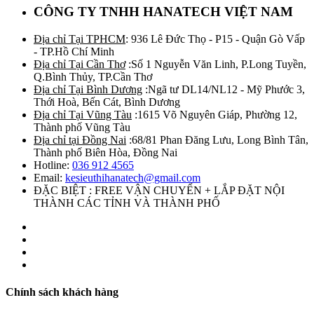
CÔNG TY TNHH HANATECH VIỆT NAM
Địa chỉ Tại TPHCM
: 936 Lê Đức Thọ - P15 - Quận Gò Vấp
- TP.Hồ Chí Minh
Địa chỉ Tại Cần Thơ
:Số 1 Nguyễn Văn Linh, P.Long Tuyền,
Q.Bình Thủy, TP.Cần Thơ
Địa chỉ Tại Bình Dương
:Ngã tư DL14/NL12 - Mỹ Phước 3,
Thới Hoà, Bến Cát, Bình Dương
Địa chỉ Tại Vũng Tàu
:1615 Võ Nguyên Giáp, Phường 12,
Thành phố Vũng Tàu
Địa chỉ tại Đồng Nai
:68/81 Phan Đăng Lưu, Long Bình Tân,
Thành phố Biên Hòa, Đồng Nai
Hotline:
036 912 4565
Email:
kesieuthihanatech@gmail.com
ĐẶC BIỆT : FREE VẬN CHUYỂN + LẮP ĐẶT NỘI
THÀNH CÁC TỈNH VÀ THÀNH PHỐ
Chính sách khách hàng