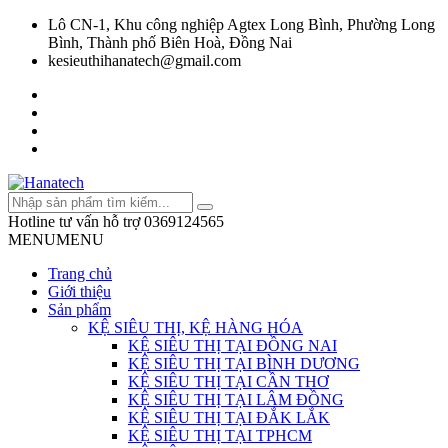
Lô CN-1, Khu công nghiệp Agtex Long Bình, Phường Long
Bình, Thành phố Biên Hoà, Đồng Nai
kesieuthihanatech@gmail.com
Hotline tư vấn hỗ trợ
0369124565
MENU
MENU
Trang chủ
Giới thiệu
Sản phẩm
KỆ SIÊU THỊ, KỆ HÀNG HÓA
KỆ SIÊU THỊ TẠI ĐỒNG NAI
KỆ SIÊU THỊ TẠI BÌNH DƯƠNG
KỆ SIÊU THỊ TẠI CẦN THƠ
KỆ SIÊU THỊ TẠI LÂM ĐỒNG
KỆ SIÊU THỊ TẠI ĐẮK LẮK
KỆ SIÊU THỊ TẠI TPHCM