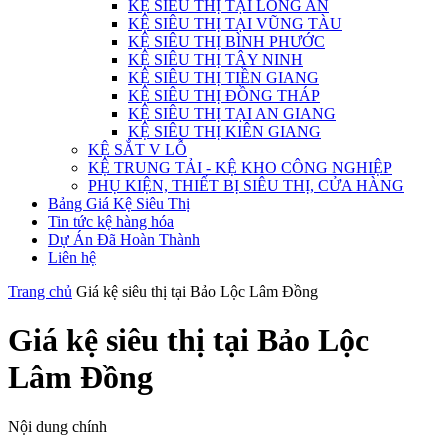
KỆ SIÊU THỊ TẠI LONG AN
KỆ SIÊU THỊ TẠI VŨNG TÀU
KỆ SIÊU THỊ BÌNH PHƯỚC
KỆ SIÊU THỊ TÂY NINH
KỆ SIÊU THỊ TIỀN GIANG
KỆ SIÊU THỊ ĐỒNG THÁP
KỆ SIÊU THỊ TẠI AN GIANG
KỆ SIÊU THỊ KIÊN GIANG
KỆ SẮT V LỖ
KỆ TRUNG TẢI - KỆ KHO CÔNG NGHIỆP
PHỤ KIỆN, THIẾT BỊ SIÊU THỊ, CỬA HÀNG
Bảng Giá Kệ Siêu Thị
Tin tức kệ hàng hóa
Dự Án Đã Hoàn Thành
Liên hệ
Trang chủ
Giá kệ siêu thị tại Bảo Lộc Lâm Đồng
Giá kệ siêu thị tại Bảo Lộc
Lâm Đồng
Nội dung chính