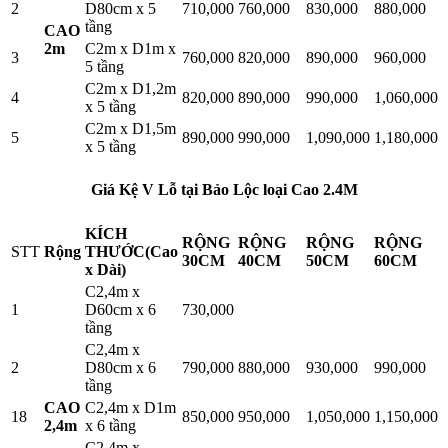
2
D80cm x 5
710,000
760,000
830,000
880,000
tầng
CAO
2m
C2m x D1m x
3
760,000
820,000
890,000
960,000
5 tầng
C2m x D1,2m
4
820,000
890,000
990,000
1,060,000
x 5 tầng
C2m x D1,5m
5
890,000
990,000
1,090,000
1,180,000
x 5 tầng
Giá Kệ V Lỗ tại Bảo Lộc loại Cao 2.4M
KÍCH
RỘNG
RỘNG
RỘNG
RỘNG
STT
Rộng
THƯỚC(Cao
30CM
40CM
50CM
60CM
x Dài)
C2,4m x
1
D60cm x 6
730,000
tầng
C2,4m x
2
D80cm x 6
790,000
880,000
930,000
990,000
tầng
CAO
C2,4m x D1m
18
850,000
950,000
1,050,000
1,150,000
2,4m
x 6 tầng
C2,4m x