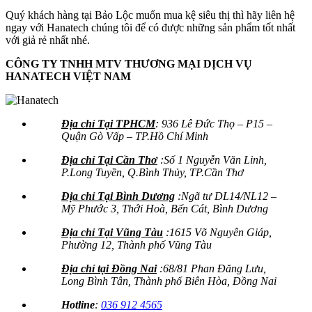
Quý khách hàng tại Bảo Lộc muốn mua kệ siêu thị thì hãy liên hệ
ngay với Hanatech chúng tôi để có được những sản phẩm tốt nhất
với giả rẻ nhất nhé.
CÔNG TY TNHH MTV THƯƠNG MẠI DỊCH VỤ
HANATECH VIỆT NAM
Địa chỉ Tại TPHCM
: 936 Lê Đức Thọ – P15 –
Quận Gò Vấp – TP.Hồ Chí Minh
Địa chỉ Tại Cần Thơ
:Số 1 Nguyễn Văn Linh,
P.Long Tuyền, Q.Bình Thủy, TP.Cần Thơ
Địa chỉ Tại Bình Dương
:Ngã tư DL14/NL12 –
Mỹ Phước 3, Thới Hoà, Bến Cát, Bình Dương
Địa chỉ Tại Vũng Tàu
:1615 Võ Nguyên Giáp,
Phường 12, Thành phố Vũng Tàu
Địa chỉ tại Đồng Nai
:68/81 Phan Đăng Lưu,
Long Bình Tân, Thành phố Biên Hòa, Đồng Nai
Hotline
:
036 912 4565