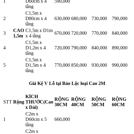
1
D60cm x 4
590,000
tầng
C1,5m x
2
D80cm x 4
630,000
680,000
730,000
790,000
tầng
CAO
C1,5m x D1m
3
670,000
720,000
770,000
840,000
1,5m
x 4 tầng
C1,5m x
4
D1,2m x 4
720,000
790,000
840,000
890,000
tầng
C1,5m x
5
D1,5m x 4
770,000
850,000
930,000
990,000
tầng
Giá Kệ V Lỗ tại Bảo Lộc loại Cao 2M
KÍCH
RỘNG
RỘNG
RỘNG
RỘNG
STT
Rộng
THƯỚC(Cao
30CM
40CM
50CM
60CM
x Dài)
C2m x
1
D60cm x 5
660,000
tầng
C2m x