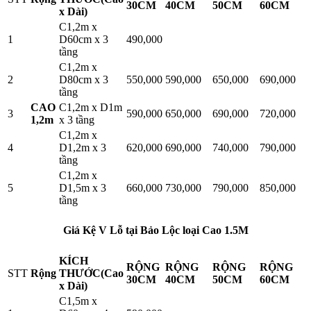
30CM
40CM
50CM
60CM
x Dài)
C1,2m x
1
D60cm x 3
490,000
tầng
C1,2m x
2
D80cm x 3
550,000
590,000
650,000
690,000
tầng
CAO
C1,2m x D1m
3
590,000
650,000
690,000
720,000
1,2m
x 3 tầng
C1,2m x
4
D1,2m x 3
620,000
690,000
740,000
790,000
tầng
C1,2m x
5
D1,5m x 3
660,000
730,000
790,000
850,000
tầng
Giá Kệ V Lỗ tại Bảo Lộc loại Cao 1.5M
KÍCH
RỘNG
RỘNG
RỘNG
RỘNG
STT
Rộng
THƯỚC(Cao
30CM
40CM
50CM
60CM
x Dài)
C1,5m x