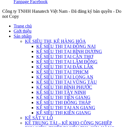
Fanpage Facebook
Công ty TNHH Hanatech Việt Nam - Đã đăng ký bản quyền - Do
not Copy
Trang chủ
Giới thiệu
Sản phẩm
KỆ SIÊU THỊ, KỆ HÀNG HÓA
KỆ SIÊU THỊ TẠI ĐỒNG NAI
KỆ SIÊU THỊ TẠI BÌNH DƯƠNG
KỆ SIÊU THỊ TẠI CẦN THƠ
KỆ SIÊU THỊ TẠI LÂM ĐỒNG
KỆ SIÊU THỊ TẠI ĐẮK LẮK
KỆ SIÊU THỊ TẠI TPHCM
KỆ SIÊU THỊ TẠI LONG AN
KỆ SIÊU THỊ TẠI VŨNG TÀU
KỆ SIÊU THỊ BÌNH PHƯỚC
KỆ SIÊU THỊ TÂY NINH
KỆ SIÊU THỊ TIỀN GIANG
KỆ SIÊU THỊ ĐỒNG THÁP
KỆ SIÊU THỊ TẠI AN GIANG
KỆ SIÊU THỊ KIÊN GIANG
KỆ SẮT V LỖ
KỆ TRUNG TẢI – KỆ KHO CÔNG NGHIỆP