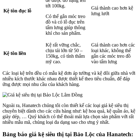
để được đồ nặng lên
tới 100kg.
Giá thành cao hơn kệ
Kệ tôn đục lỗ
lưng lưới
Có thể gắn móc treo
đồ và có lỗ đục trên
tấm lưng giúp thông
khí cho sản phẩm.
Kệ rất vững chắc,
Giá thành cao hơn các
chịu tải lớn từ 50 –
loại khác, không thể
Kệ tôn liền
150kg, có tính thẩm
gắn các móc treo đồ
mỹ cao.
vào tấm lưng
Các loại kệ trên đều có mẫu kệ đơn áp tường và kệ đôi giữa nhà với
nhiều kích thước khác nhau được thiết kế theo tiêu chuẩn, để đáp
ứng được mọi nhu cầu của khách hàng.
Ngoài ra, Hanatech chúng tôi còn thiết kế các loại giá kệ siêu thị
chuyên biệt dành cho các cửa hàng như: kệ hoa quả, kệ quần áo, kệ
giày dép, … Quý khách có thể thoái mái lựa chọn sản phẩm với rất
nhiều mẫu mã, chủng loại đa dạng sao cho ưng ý nhất.
Bảng báo giá kệ siêu thị tại Bảo Lộc của Hanatech: