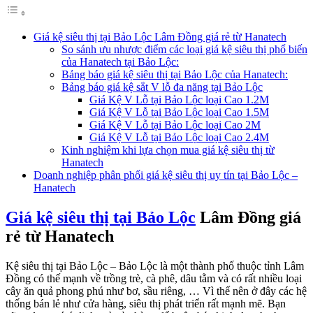
Giá kệ siêu thị tại Bảo Lộc Lâm Đồng giá rẻ từ Hanatech
So sánh ưu nhược điểm các loại giá kệ siêu thị phổ biến
của Hanatech tại Bảo Lộc:
Bảng báo giá kệ siêu thị tại Bảo Lộc của Hanatech:
Bảng báo giá kệ sắt V lỗ đa năng tại Bảo Lộc
Giá Kệ V Lỗ tại Bảo Lộc loại Cao 1.2M
Giá Kệ V Lỗ tại Bảo Lộc loại Cao 1.5M
Giá Kệ V Lỗ tại Bảo Lộc loại Cao 2M
Giá Kệ V Lỗ tại Bảo Lộc loại Cao 2.4M
Kinh nghiệm khi lựa chọn mua giá kệ siêu thị từ
Hanatech
Doanh nghiệp phân phối giá kệ siêu thị uy tín tại Bảo Lộc –
Hanatech
Giá kệ siêu thị tại Bảo Lộc
Lâm Đồng giá
rẻ từ Hanatech
Kệ siêu thị tại Bảo Lộc – Bảo Lộc là một thành phố thuộc tỉnh Lâm
Đồng có thế mạnh về trồng trè, cà phê, dâu tằm và có rất nhiều loại
cây ăn quả phong phú như bơ, sầu riêng, … Vì thế nên ở đây các hệ
thống bán lẻ như cửa hàng, siêu thị phát triển rất mạnh mẽ. Bạn