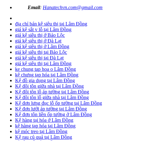
Email
:
Hanatechvn.com@gmail.com
địa chỉ bán kệ siêu thị tại Lâm Đồng
giá kệ sắt v lỗ tại Lâm Đồng
giá kệ siêu thị ở Bảo Lộc
giá kệ siêu thị ở Đà Lạt
giá kệ siêu thị ở Lâm Đồng
giá kệ siêu thị tại Bảo Lộc
giá kệ siêu thị tại Đà Lạt
giá kệ siêu thị tại Lâm Đồng
ke chung tap hoa o Lâm Đồng
kệ chưng tạp hóa tại Lâm Đồng
Kệ đồ gia dụng tại Lâm Đồng
Kệ đôi tôn giữa nhà tại Lâm Đồng
Kệ đôi tôn lỗ áp tường tại Lâm Đồng
Kệ đôi tôn lỗ giữa nhà tại Lâm Đồng
Kệ đơn lưng đục lỗ ốp tường tại Lâm Đồng
Kệ đơn lưới áp tường tại Lâm Đồng
Kệ đơn tôn liền ốp tường ở Lâm Đồng
Kệ hàng tại hóa ở Lâm Đồng
kệ hàng tạp hóa tại Lâm Đồng
kệ móc treo tại Lâm Đồng
Kệ rau củ quả tại Lâm Đồng