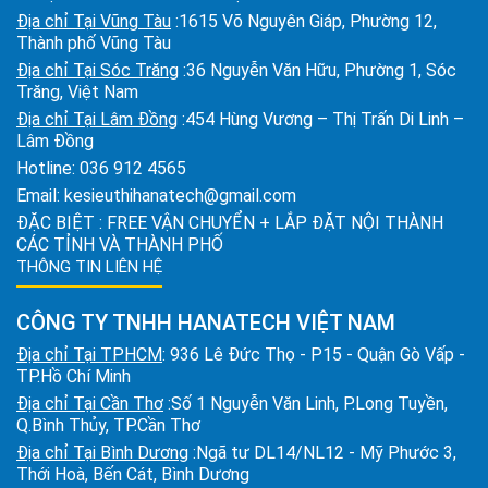
Địa chỉ Tại Vũng Tàu
:1615 Võ Nguyên Giáp, Phường 12,
Thành phố Vũng Tàu
Địa chỉ Tại Sóc Trăng
:36 Nguyễn Văn Hữu, Phường 1, Sóc
Trăng, Việt Nam
Địa chỉ Tại Lâm Đồng
:454 Hùng Vương – Thị Trấn Di Linh –
Lâm Đồng
Hotline:
036 912 4565
Email:
kesieuthihanatech@gmail.com
ĐẶC BIỆT : FREE VẬN CHUYỂN + LẮP ĐẶT NỘI THÀNH
CÁC TỈNH VÀ THÀNH PHỐ
THÔNG TIN LIÊN HỆ
CÔNG TY TNHH HANATECH VIỆT NAM
Địa chỉ Tại TPHCM
: 936 Lê Đức Thọ - P15 - Quận Gò Vấp -
TP.Hồ Chí Minh
Địa chỉ Tại Cần Thơ
:Số 1 Nguyễn Văn Linh, P.Long Tuyền,
Q.Bình Thủy, TP.Cần Thơ
Địa chỉ Tại Bình Dương
:Ngã tư DL14/NL12 - Mỹ Phước 3,
Thới Hoà, Bến Cát, Bình Dương