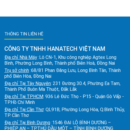
THÔNG TIN LIÊN HỆ
CÔNG TY TNHH HANATECH VIỆT NAM
Địa chỉ Nhà Máy
:Lô CN-1, Khu công nghiệp Agtex Long
Bình, Phường Long Bình, Thành phố Biên Hoà, Đồng Nai
Trụ sở chính
:68/81 Phan Đăng Lưu, Long Bình Tân, Thành
phố Biên Hòa, Đồng Nai
Địa chỉ Tại Tây Nguyên
: 231 Đường 30.4, Phường Ea Tam,
Thành Phố Buôn Ma Thuột, Đắk Lắk
Địa chỉ Tại TPHCM
: 936 Lê Đức Thọ - P15 - Quận Gò Vấp -
TP.Hồ Chí Minh
Địa chỉ Tại Cần Thơ
: QL91B, Phường Long Hòa, Q.Bình Thủy,
TP. Cần Thơ
Địa chỉ Tại Bình Dương
:1546 ĐẠI LỘ BÌNH DƯƠNG –
P.HIỆP AN – TP.THỦ DẦU MỘT – TỈNH BÌNH DƯƠNG