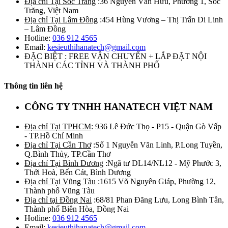
Địa chỉ Tại Sóc Trăng
:36 Nguyễn Văn Hữu, Phường 1, Sóc
Trăng, Việt Nam
Địa chỉ Tại Lâm Đồng
:454 Hùng Vương – Thị Trấn Di Linh
– Lâm Đồng
Hotline:
036 912 4565
Email:
kesieuthihanatech@gmail.com
ĐẶC BIỆT : FREE VẬN CHUYỂN + LẮP ĐẶT NỘI
THÀNH CÁC TỈNH VÀ THÀNH PHỐ
Thông tin liên hệ
CÔNG TY TNHH HANATECH VIỆT NAM
Địa chỉ Tại TPHCM
: 936 Lê Đức Thọ - P15 - Quận Gò Vấp
- TP.Hồ Chí Minh
Địa chỉ Tại Cần Thơ
:Số 1 Nguyễn Văn Linh, P.Long Tuyền,
Q.Bình Thủy, TP.Cần Thơ
Địa chỉ Tại Bình Dương
:Ngã tư DL14/NL12 - Mỹ Phước 3,
Thới Hoà, Bến Cát, Bình Dương
Địa chỉ Tại Vũng Tàu
:1615 Võ Nguyên Giáp, Phường 12,
Thành phố Vũng Tàu
Địa chỉ tại Đồng Nai
:68/81 Phan Đăng Lưu, Long Bình Tân,
Thành phố Biên Hòa, Đồng Nai
Hotline:
036 912 4565
Email:
kesieuthihanatech@gmail.com