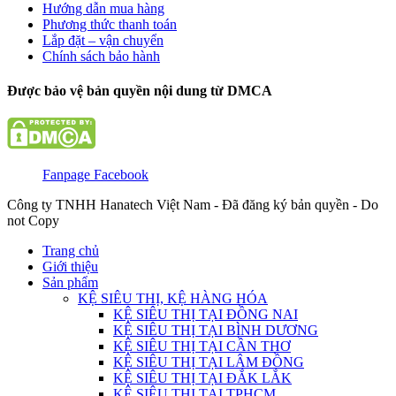
Hướng dẫn mua hàng
Phương thức thanh toán
Lắp đặt – vận chuyển
Chính sách bảo hành
Được bảo vệ bản quyền nội dung từ DMCA
Fanpage Facebook
Công ty TNHH Hanatech Việt Nam - Đã đăng ký bản quyền - Do
not Copy
Trang chủ
Giới thiệu
Sản phẩm
KỆ SIÊU THỊ, KỆ HÀNG HÓA
KỆ SIÊU THỊ TẠI ĐỒNG NAI
KỆ SIÊU THỊ TẠI BÌNH DƯƠNG
KỆ SIÊU THỊ TẠI CẦN THƠ
KỆ SIÊU THỊ TẠI LÂM ĐỒNG
KỆ SIÊU THỊ TẠI ĐẮK LẮK
KỆ SIÊU THỊ TẠI TPHCM