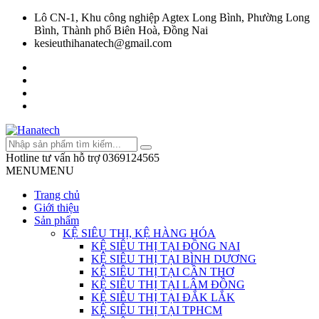
Lô CN-1, Khu công nghiệp Agtex Long Bình, Phường Long
Bình, Thành phố Biên Hoà, Đồng Nai
kesieuthihanatech@gmail.com
Hotline tư vấn hỗ trợ
0369124565
MENU
MENU
Trang chủ
Giới thiệu
Sản phẩm
KỆ SIÊU THỊ, KỆ HÀNG HÓA
KỆ SIÊU THỊ TẠI ĐỒNG NAI
KỆ SIÊU THỊ TẠI BÌNH DƯƠNG
KỆ SIÊU THỊ TẠI CẦN THƠ
KỆ SIÊU THỊ TẠI LÂM ĐỒNG
KỆ SIÊU THỊ TẠI ĐẮK LẮK
KỆ SIÊU THỊ TẠI TPHCM