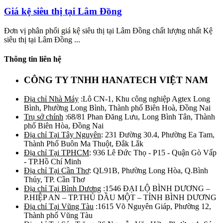
Giá kệ siêu thị tại Lâm Đồng
Đơn vị phân phối giá kệ siêu thị tại Lâm Đồng chất lượng nhất Kệ
siêu thị tại Lâm Đồng ...
Thông tin liên hệ
CÔNG TY TNHH HANATECH VIỆT NAM
Địa chỉ Nhà Máy
:Lô CN-1, Khu công nghiệp Agtex Long
Bình, Phường Long Bình, Thành phố Biên Hoà, Đồng Nai
Trụ sở chính
:68/81 Phan Đăng Lưu, Long Bình Tân, Thành
phố Biên Hòa, Đồng Nai
Địa chỉ Tại Tây Nguyên
: 231 Đường 30.4, Phường Ea Tam,
Thành Phố Buôn Ma Thuột, Đắk Lắk
Địa chỉ Tại TPHCM
: 936 Lê Đức Thọ - P15 - Quận Gò Vấp
- TP.Hồ Chí Minh
Địa chỉ Tại Cần Thơ
: QL91B, Phường Long Hòa, Q.Bình
Thủy, TP. Cần Thơ
Địa chỉ Tại Bình Dương
:1546 ĐẠI LỘ BÌNH DƯƠNG –
P.HIỆP AN – TP.THỦ DẦU MỘT – TỈNH BÌNH DƯƠNG
Địa chỉ Tại Vũng Tàu
:1615 Võ Nguyên Giáp, Phường 12,
Thành phố Vũng Tàu