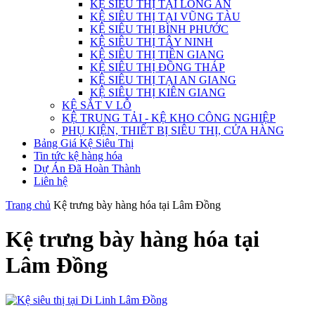
KỆ SIÊU THỊ TẠI LONG AN
KỆ SIÊU THỊ TẠI VŨNG TÀU
KỆ SIÊU THỊ BÌNH PHƯỚC
KỆ SIÊU THỊ TÂY NINH
KỆ SIÊU THỊ TIỀN GIANG
KỆ SIÊU THỊ ĐỒNG THÁP
KỆ SIÊU THỊ TẠI AN GIANG
KỆ SIÊU THỊ KIÊN GIANG
KỆ SẮT V LỖ
KỆ TRUNG TẢI - KỆ KHO CÔNG NGHIỆP
PHỤ KIỆN, THIẾT BỊ SIÊU THỊ, CỬA HÀNG
Bảng Giá Kệ Siêu Thị
Tin tức kệ hàng hóa
Dự Án Đã Hoàn Thành
Liên hệ
Trang chủ
Kệ trưng bày hàng hóa tại Lâm Đồng
Kệ trưng bày hàng hóa tại
Lâm Đồng