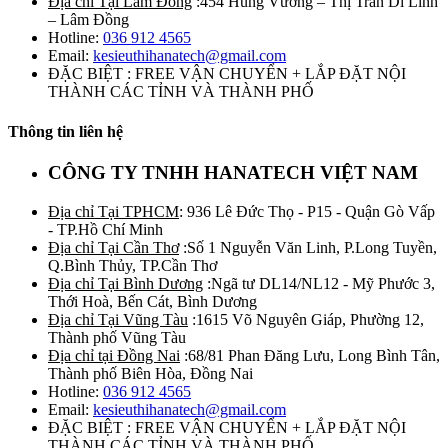
Địa chỉ Tại Lâm Đồng
:454 Hùng Vương – Thị Trấn Di Linh
– Lâm Đồng
Hotline:
036 912 4565
Email:
kesieuthihanatech@gmail.com
ĐẶC BIỆT : FREE VẬN CHUYỂN + LẮP ĐẶT NỘI
THÀNH CÁC TỈNH VÀ THÀNH PHỐ
Thông tin liên hệ
CÔNG TY TNHH HANATECH VIỆT NAM
Địa chỉ Tại TPHCM
: 936 Lê Đức Thọ - P15 - Quận Gò Vấp
- TP.Hồ Chí Minh
Địa chỉ Tại Cần Thơ
:Số 1 Nguyễn Văn Linh, P.Long Tuyền,
Q.Bình Thủy, TP.Cần Thơ
Địa chỉ Tại Bình Dương
:Ngã tư DL14/NL12 - Mỹ Phước 3,
Thới Hoà, Bến Cát, Bình Dương
Địa chỉ Tại Vũng Tàu
:1615 Võ Nguyên Giáp, Phường 12,
Thành phố Vũng Tàu
Địa chỉ tại Đồng Nai
:68/81 Phan Đăng Lưu, Long Bình Tân,
Thành phố Biên Hòa, Đồng Nai
Hotline:
036 912 4565
Email:
kesieuthihanatech@gmail.com
ĐẶC BIỆT : FREE VẬN CHUYỂN + LẮP ĐẶT NỘI
THÀNH CÁC TỈNH VÀ THÀNH PHỐ