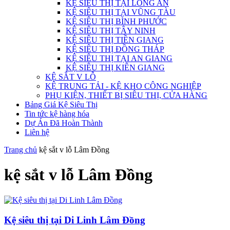
KỆ SIÊU THỊ TẠI LONG AN
KỆ SIÊU THỊ TẠI VŨNG TÀU
KỆ SIÊU THỊ BÌNH PHƯỚC
KỆ SIÊU THỊ TÂY NINH
KỆ SIÊU THỊ TIỀN GIANG
KỆ SIÊU THỊ ĐỒNG THÁP
KỆ SIÊU THỊ TẠI AN GIANG
KỆ SIÊU THỊ KIÊN GIANG
KỆ SẮT V LỖ
KỆ TRUNG TẢI - KỆ KHO CÔNG NGHIỆP
PHỤ KIỆN, THIẾT BỊ SIÊU THỊ, CỬA HÀNG
Bảng Giá Kệ Siêu Thị
Tin tức kệ hàng hóa
Dự Án Đã Hoàn Thành
Liên hệ
Trang chủ
kệ sắt v lỗ Lâm Đồng
kệ sắt v lỗ Lâm Đồng
Kệ siêu thị tại Di Linh Lâm Đồng