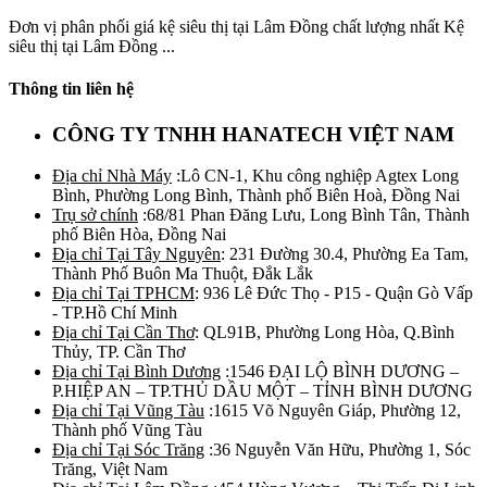
Đơn vị phân phối giá kệ siêu thị tại Lâm Đồng chất lượng nhất Kệ
siêu thị tại Lâm Đồng ...
Thông tin liên hệ
CÔNG TY TNHH HANATECH VIỆT NAM
Địa chỉ Nhà Máy
:Lô CN-1, Khu công nghiệp Agtex Long
Bình, Phường Long Bình, Thành phố Biên Hoà, Đồng Nai
Trụ sở chính
:68/81 Phan Đăng Lưu, Long Bình Tân, Thành
phố Biên Hòa, Đồng Nai
Địa chỉ Tại Tây Nguyên
: 231 Đường 30.4, Phường Ea Tam,
Thành Phố Buôn Ma Thuột, Đắk Lắk
Địa chỉ Tại TPHCM
: 936 Lê Đức Thọ - P15 - Quận Gò Vấp
- TP.Hồ Chí Minh
Địa chỉ Tại Cần Thơ
: QL91B, Phường Long Hòa, Q.Bình
Thủy, TP. Cần Thơ
Địa chỉ Tại Bình Dương
:1546 ĐẠI LỘ BÌNH DƯƠNG –
P.HIỆP AN – TP.THỦ DẦU MỘT – TỈNH BÌNH DƯƠNG
Địa chỉ Tại Vũng Tàu
:1615 Võ Nguyên Giáp, Phường 12,
Thành phố Vũng Tàu
Địa chỉ Tại Sóc Trăng
:36 Nguyễn Văn Hữu, Phường 1, Sóc
Trăng, Việt Nam