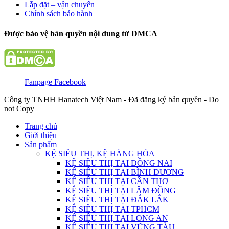
Lắp đặt – vận chuyển
Chính sách bảo hành
Được bảo vệ bản quyền nội dung từ DMCA
Fanpage Facebook
Công ty TNHH Hanatech Việt Nam - Đã đăng ký bản quyền - Do
not Copy
Trang chủ
Giới thiệu
Sản phẩm
KỆ SIÊU THỊ, KỆ HÀNG HÓA
KỆ SIÊU THỊ TẠI ĐỒNG NAI
KỆ SIÊU THỊ TẠI BÌNH DƯƠNG
KỆ SIÊU THỊ TẠI CẦN THƠ
KỆ SIÊU THỊ TẠI LÂM ĐỒNG
KỆ SIÊU THỊ TẠI ĐẮK LẮK
KỆ SIÊU THỊ TẠI TPHCM
KỆ SIÊU THỊ TẠI LONG AN
KỆ SIÊU THỊ TẠI VŨNG TÀU