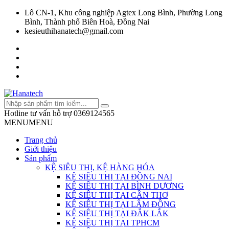
Lô CN-1, Khu công nghiệp Agtex Long Bình, Phường Long
Bình, Thành phố Biên Hoà, Đồng Nai
kesieuthihanatech@gmail.com
Hotline tư vấn hỗ trợ
0369124565
MENU
MENU
Trang chủ
Giới thiệu
Sản phẩm
KỆ SIÊU THỊ, KỆ HÀNG HÓA
KỆ SIÊU THỊ TẠI ĐỒNG NAI
KỆ SIÊU THỊ TẠI BÌNH DƯƠNG
KỆ SIÊU THỊ TẠI CẦN THƠ
KỆ SIÊU THỊ TẠI LÂM ĐỒNG
KỆ SIÊU THỊ TẠI ĐẮK LẮK
KỆ SIÊU THỊ TẠI TPHCM