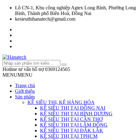
Lô CN-1, Khu công nghiệp Agtex Long Bình, Phường Long
Bình, Thành phố Biên Hoà, Đồng Nai
kesieuthihanatech@gmail.com
Hotline tư vấn hỗ trợ
0369124565
MENU
MENU
Trang chủ
Giới thiệu
Sản phẩm
KỆ SIÊU THỊ, KỆ HÀNG HÓA
KỆ SIÊU THỊ TẠI ĐỒNG NAI
KỆ SIÊU THỊ TẠI BÌNH DƯƠNG
KỆ SIÊU THỊ TẠI CẦN THƠ
KỆ SIÊU THỊ TẠI LÂM ĐỒNG
KỆ SIÊU THỊ TẠI ĐẮK LẮK
KỆ SIÊU THỊ TẠI TPHCM