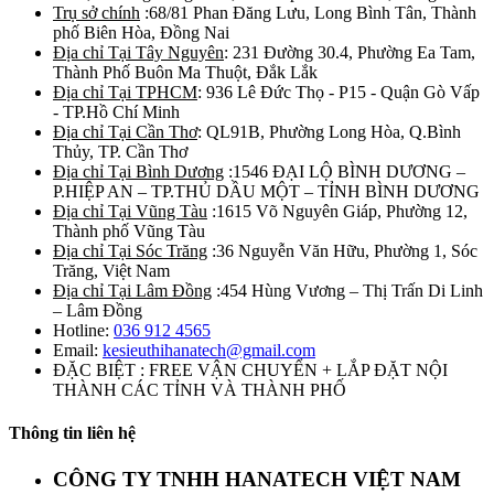
Trụ sở chính
:68/81 Phan Đăng Lưu, Long Bình Tân, Thành
phố Biên Hòa, Đồng Nai
Địa chỉ Tại Tây Nguyên
: 231 Đường 30.4, Phường Ea Tam,
Thành Phố Buôn Ma Thuột, Đắk Lắk
Địa chỉ Tại TPHCM
: 936 Lê Đức Thọ - P15 - Quận Gò Vấp
- TP.Hồ Chí Minh
Địa chỉ Tại Cần Thơ
: QL91B, Phường Long Hòa, Q.Bình
Thủy, TP. Cần Thơ
Địa chỉ Tại Bình Dương
:1546 ĐẠI LỘ BÌNH DƯƠNG –
P.HIỆP AN – TP.THỦ DẦU MỘT – TỈNH BÌNH DƯƠNG
Địa chỉ Tại Vũng Tàu
:1615 Võ Nguyên Giáp, Phường 12,
Thành phố Vũng Tàu
Địa chỉ Tại Sóc Trăng
:36 Nguyễn Văn Hữu, Phường 1, Sóc
Trăng, Việt Nam
Địa chỉ Tại Lâm Đồng
:454 Hùng Vương – Thị Trấn Di Linh
– Lâm Đồng
Hotline:
036 912 4565
Email:
kesieuthihanatech@gmail.com
ĐẶC BIỆT : FREE VẬN CHUYỂN + LẮP ĐẶT NỘI
THÀNH CÁC TỈNH VÀ THÀNH PHỐ
Thông tin liên hệ
CÔNG TY TNHH HANATECH VIỆT NAM