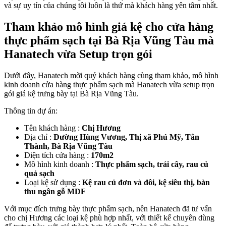
và sự uy tín của chúng tôi luôn là thứ mà khách hàng yên tâm nhất.
Tham khảo mô hình giá kệ cho cửa hàng
thực phẩm sạch tại Bà Rịa Vũng Tàu mà
Hanatech vừa Setup trọn gói
Dưới đây, Hanatech mời quý khách hàng cùng tham khảo, mô hình
kinh doanh cửa hàng thực phẩm sạch mà Hanatech vừa setup trọn
gói giá kệ trưng bày tại Bà Rịa Vũng Tàu.
Thông tin dự án:
Tên khách hàng :
Chị Hương
Địa chỉ :
Đường Hùng Vương, Thị xã Phú Mỹ, Tân
Thành, Bà Rịa Vũng Tàu
Diện tích cửa hàng :
170m2
Mô hình kinh doanh :
Thực phẩm sạch, trái cây, rau củ
quả sạch
Loại kệ sử dụng :
Kệ rau củ đơn và đôi, kệ siêu thị, bàn
thu ngân gỗ MDF
Với mục đích trưng bày thực phẩm sạch, nên Hanatech đã tư vấn
cho chị Hương các loại kệ phù hợp nhất, với thiết kế chuyên dùng