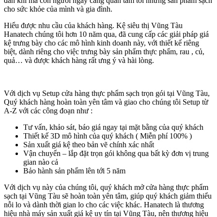
đắn khi mà con người ngày càng quan tâm tới những sản phẩm sạch
cho sức khỏe của mình và gia đình.
Hiểu được nhu cầu của khách hàng. Kệ siêu thị Vũng Tàu
Hanatech chúng tôi hơn 10 năm qua, đã cung cấp các giải pháp giá
kệ trưng bày cho các mô hình kinh doanh này, với thiết kế riêng
biệt, dành riêng cho việc trưng bày sản phẩm thực phẩm, rau , củ,
quả… và được khách hàng rất ưng ý và hài lòng.
Với dịch vụ Setup cửa hàng thực phẩm sạch trọn gói tại Vũng Tàu,
Quý khách hàng hoàn toàn yên tâm và giao cho chúng tôi Setup từ
A-Z với các công đoạn như :
Tư vấn, khảo sát, báo giá ngay tại mặt bằng của quý khách
Thiết kế 3D mô hình của quý khách ( Miễn phí 100% )
Sản xuất giá kệ theo bản vẽ chính xác nhất
Vận chuyển – lắp đặt trọn gói không qua bất kỳ đơn vị trung
gian nào cả
Bảo hành sản phẩm lên tới 5 năm
Với dịch vụ này của chúng tôi, quý khách mở cửa hàng thực phẩm
sạch tại Vũng Tàu sẽ hoàn toàn yên tâm, giúp quý khách giảm thiểu
nỗi lo và dành thời gian lo cho các việc khác. Hanatech là thương
hiệu nhà máy sản xuất giá kệ uy tín tại Vũng Tàu, nên thương hiệu