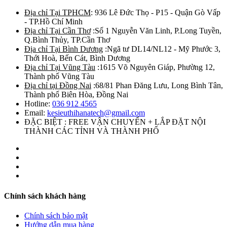
Địa chỉ Tại TPHCM
: 936 Lê Đức Thọ - P15 - Quận Gò Vấp
- TP.Hồ Chí Minh
Địa chỉ Tại Cần Thơ
:Số 1 Nguyễn Văn Linh, P.Long Tuyền,
Q.Bình Thủy, TP.Cần Thơ
Địa chỉ Tại Bình Dương
:Ngã tư DL14/NL12 - Mỹ Phước 3,
Thới Hoà, Bến Cát, Bình Dương
Địa chỉ Tại Vũng Tàu
:1615 Võ Nguyên Giáp, Phường 12,
Thành phố Vũng Tàu
Địa chỉ tại Đồng Nai
:68/81 Phan Đăng Lưu, Long Bình Tân,
Thành phố Biên Hòa, Đồng Nai
Hotline:
036 912 4565
Email:
kesieuthihanatech@gmail.com
ĐẶC BIỆT : FREE VẬN CHUYỂN + LẮP ĐẶT NỘI
THÀNH CÁC TỈNH VÀ THÀNH PHỐ
Chính sách khách hàng
Chính sách bảo mật
Hướng dẫn mua hàng