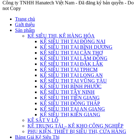
Công ty TNHH Hanatech Việt Nam - Đã đăng ký bản quyền - Do
not Copy
Trang chủ
Giới thiệu
Sản phẩm
KỆ SIÊU THỊ, KỆ HÀNG HÓA
KỆ SIÊU THỊ TẠI ĐỒNG NAI
KỆ SIÊU THỊ TẠI BÌNH DƯƠNG
KỆ SIÊU THỊ TẠI CẦN THƠ
KỆ SIÊU THỊ TẠI LÂM ĐỒNG
KỆ SIÊU THỊ TẠI ĐẮK LẮK
KỆ SIÊU THỊ TẠI TPHCM
KỆ SIÊU THỊ TẠI LONG AN
KỆ SIÊU THỊ TẠI VŨNG TÀU
KỆ SIÊU THỊ BÌNH PHƯỚC
KỆ SIÊU THỊ TÂY NINH
KỆ SIÊU THỊ TIỀN GIANG
KỆ SIÊU THỊ ĐỒNG THÁP
KỆ SIÊU THỊ TẠI AN GIANG
KỆ SIÊU THỊ KIÊN GIANG
KỆ SẮT V LỖ
KỆ TRUNG TẢI – KỆ KHO CÔNG NGHIỆP
PHỤ KIỆN, THIẾT BỊ SIÊU THỊ, CỬA HÀNG
Bảng Giá Kệ Siêu Thị