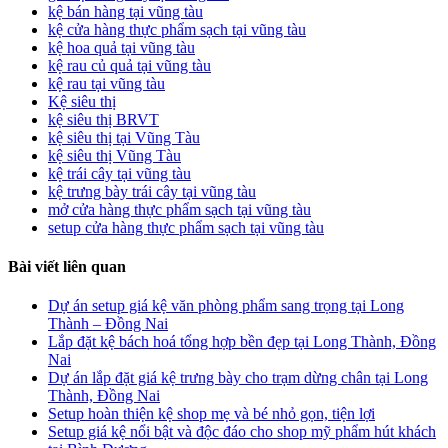
kệ bán hàng tại vũng tàu
kệ cửa hàng thực phẩm sạch tại vũng tàu
kệ hoa quả tại vũng tàu
kệ rau củ quả tại vũng tàu
kệ rau tại vũng tàu
Kệ siêu thị
kệ siêu thị BRVT
kệ siêu thị tại Vũng Tàu
kệ siêu thị Vũng Tàu
kệ trái cây tại vũng tàu
kệ trưng bày trái cây tại vũng tàu
mở cửa hàng thực phẩm sạch tại vũng tàu
setup cửa hàng thực phẩm sạch tại vũng tàu
Bài viết liên quan
Dự án setup giá kệ văn phòng phẩm sang trọng tại Long
Thành – Đồng Nai
Lắp đặt kệ bách hoá tổng hợp bền đẹp tại Long Thành, Đồng
Nai
Dự án lắp đặt giá kệ trưng bày cho trạm dừng chân tại Long
Thành, Đồng Nai
Setup hoàn thiện kệ shop mẹ và bé nhỏ gọn, tiện lợi
Setup giá kệ nổi bật và độc đáo cho shop mỹ phẩm hút khách