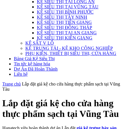
KỆ SIÊU THỊ TẠI LONG AN
KỆ SIÊU THỊ TẠI VŨNG TÀU
KỆ SIÊU THỊ BÌNH PHƯỚC
KỆ SIÊU THỊ TÂY NINH
KỆ SIÊU THỊ TIỀN GIANG
KỆ SIÊU THỊ ĐỒNG THÁP
KỆ SIÊU THỊ TẠI AN GIANG
KỆ SIÊU THỊ KIÊN GIANG
KỆ SẮT V LỖ
KỆ TRUNG TẢI - KỆ KHO CÔNG NGHIỆP
PHỤ KIỆN, THIẾT BỊ SIÊU THỊ, CỬA HÀNG
Bảng Giá Kệ Siêu Thị
Tin tức kệ hàng hóa
Dự Án Đã Hoàn Thành
Liên hệ
Trang chủ
Lắp đặt giá kệ cho cửa hàng thực phẩm sạch tại Vũng
Tàu
Lắp đặt giá kệ cho cửa hàng
thực phẩm sạch tại Vũng Tàu
Hanatech vừa hoàn thành dự án Lắp đặt
giá kệ trưng bày sản