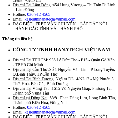
Trăng, Việt Nam
Địa chỉ Tại Lâm Đồng
:454 Hùng Vương – Thị Trấn Di Linh
– Lâm Đồng
Hotline:
036 912 4565
Email:
kesieuthihanatech@gmail.com
ĐẶC BIỆT : FREE VẬN CHUYỂN + LẮP ĐẶT NỘI
THÀNH CÁC TỈNH VÀ THÀNH PHỐ
Thông tin liên hệ
CÔNG TY TNHH HANATECH VIỆT NAM
Địa chỉ Tại TPHCM
: 936 Lê Đức Thọ - P15 - Quận Gò Vấp
- TP.Hồ Chí Minh
Địa chỉ Tại Cần Thơ
:Số 1 Nguyễn Văn Linh, P.Long Tuyền,
Q.Bình Thủy, TP.Cần Thơ
Địa chỉ Tại Bình Dương
:Ngã tư DL14/NL12 - Mỹ Phước 3,
Thới Hoà, Bến Cát, Bình Dương
Địa chỉ Tại Vũng Tàu
:1615 Võ Nguyên Giáp, Phường 12,
Thành phố Vũng Tàu
Địa chỉ tại Đồng Nai
:68/81 Phan Đăng Lưu, Long Bình Tân,
Thành phố Biên Hòa, Đồng Nai
Hotline:
036 912 4565
Email:
kesieuthihanatech@gmail.com
ĐẶC BIỆT : FREE VẬN CHUYỂN + LẮP ĐẶT NỘI