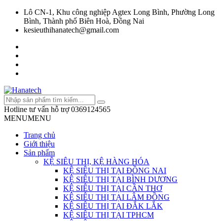
Lô CN-1, Khu công nghiệp Agtex Long Bình, Phường Long
Bình, Thành phố Biên Hoà, Đồng Nai
kesieuthihanatech@gmail.com
Hotline tư vấn hỗ trợ
0369124565
MENU
MENU
Trang chủ
Giới thiệu
Sản phẩm
KỆ SIÊU THỊ, KỆ HÀNG HÓA
KỆ SIÊU THỊ TẠI ĐỒNG NAI
KỆ SIÊU THỊ TẠI BÌNH DƯƠNG
KỆ SIÊU THỊ TẠI CẦN THƠ
KỆ SIÊU THỊ TẠI LÂM ĐỒNG
KỆ SIÊU THỊ TẠI ĐẮK LẮK
KỆ SIÊU THỊ TẠI TPHCM