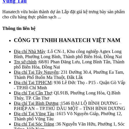
Vũng Tàu
Hanatech vừa hoàn thành dự án Lắp đặt giá kệ trưng bày sản phẩm
cho cửa hàng thực phẩm sạch ...
Thông tin liên hệ
CÔNG TY TNHH HANATECH VIỆT NAM
Địa chỉ Nhà Máy
:Lô CN-1, Khu công nghiệp Agtex Long
Bình, Phường Long Bình, Thành phố Biên Hoà, Đồng Nai
Trụ sở chính
:68/81 Phan Đăng Lưu, Long Bình Tân, Thành
phố Biên Hòa, Đồng Nai
Địa chỉ Tại Tây Nguyên
: 231 Đường 30.4, Phường Ea Tam,
Thành Phố Buôn Ma Thuột, Đắk Lắk
Địa chỉ Tại TPHCM
: 936 Lê Đức Thọ - P15 - Quận Gò Vấp
- TP.Hồ Chí Minh
Địa chỉ Tại Cần Thơ
: QL91B, Phường Long Hòa, Q.Bình
Thủy, TP. Cần Thơ
Địa chỉ Tại Bình Dương
:1546 ĐẠI LỘ BÌNH DƯƠNG –
P.HIỆP AN – TP.THỦ DẦU MỘT – TỈNH BÌNH DƯƠNG
Địa chỉ Tại Vũng Tàu
:1615 Võ Nguyên Giáp, Phường 12,
Thành phố Vũng Tàu
Địa chỉ Tại Sóc Trăng
:36 Nguyễn Văn Hữu, Phường 1, Sóc