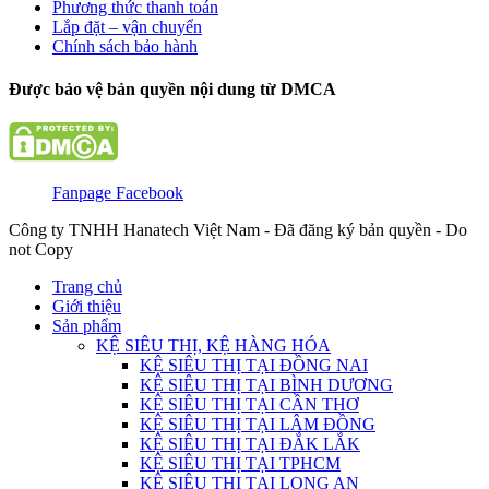
Phương thức thanh toán
Lắp đặt – vận chuyển
Chính sách bảo hành
Được bảo vệ bản quyền nội dung từ DMCA
Fanpage Facebook
Công ty TNHH Hanatech Việt Nam - Đã đăng ký bản quyền - Do
not Copy
Trang chủ
Giới thiệu
Sản phẩm
KỆ SIÊU THỊ, KỆ HÀNG HÓA
KỆ SIÊU THỊ TẠI ĐỒNG NAI
KỆ SIÊU THỊ TẠI BÌNH DƯƠNG
KỆ SIÊU THỊ TẠI CẦN THƠ
KỆ SIÊU THỊ TẠI LÂM ĐỒNG
KỆ SIÊU THỊ TẠI ĐẮK LẮK
KỆ SIÊU THỊ TẠI TPHCM
KỆ SIÊU THỊ TẠI LONG AN