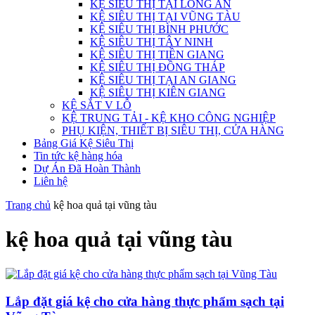
KỆ SIÊU THỊ TẠI LONG AN
KỆ SIÊU THỊ TẠI VŨNG TÀU
KỆ SIÊU THỊ BÌNH PHƯỚC
KỆ SIÊU THỊ TÂY NINH
KỆ SIÊU THỊ TIỀN GIANG
KỆ SIÊU THỊ ĐỒNG THÁP
KỆ SIÊU THỊ TẠI AN GIANG
KỆ SIÊU THỊ KIÊN GIANG
KỆ SẮT V LỖ
KỆ TRUNG TẢI - KỆ KHO CÔNG NGHIỆP
PHỤ KIỆN, THIẾT BỊ SIÊU THỊ, CỬA HÀNG
Bảng Giá Kệ Siêu Thị
Tin tức kệ hàng hóa
Dự Án Đã Hoàn Thành
Liên hệ
Trang chủ
kệ hoa quả tại vũng tàu
kệ hoa quả tại vũng tàu
Lắp đặt giá kệ cho cửa hàng thực phẩm sạch tại