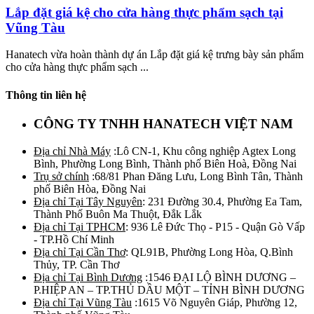
Lắp đặt giá kệ cho cửa hàng thực phẩm sạch tại
Vũng Tàu
Hanatech vừa hoàn thành dự án Lắp đặt giá kệ trưng bày sản phẩm
cho cửa hàng thực phẩm sạch ...
Thông tin liên hệ
CÔNG TY TNHH HANATECH VIỆT NAM
Địa chỉ Nhà Máy
:Lô CN-1, Khu công nghiệp Agtex Long
Bình, Phường Long Bình, Thành phố Biên Hoà, Đồng Nai
Trụ sở chính
:68/81 Phan Đăng Lưu, Long Bình Tân, Thành
phố Biên Hòa, Đồng Nai
Địa chỉ Tại Tây Nguyên
: 231 Đường 30.4, Phường Ea Tam,
Thành Phố Buôn Ma Thuột, Đắk Lắk
Địa chỉ Tại TPHCM
: 936 Lê Đức Thọ - P15 - Quận Gò Vấp
- TP.Hồ Chí Minh
Địa chỉ Tại Cần Thơ
: QL91B, Phường Long Hòa, Q.Bình
Thủy, TP. Cần Thơ
Địa chỉ Tại Bình Dương
:1546 ĐẠI LỘ BÌNH DƯƠNG –
P.HIỆP AN – TP.THỦ DẦU MỘT – TỈNH BÌNH DƯƠNG
Địa chỉ Tại Vũng Tàu
:1615 Võ Nguyên Giáp, Phường 12,