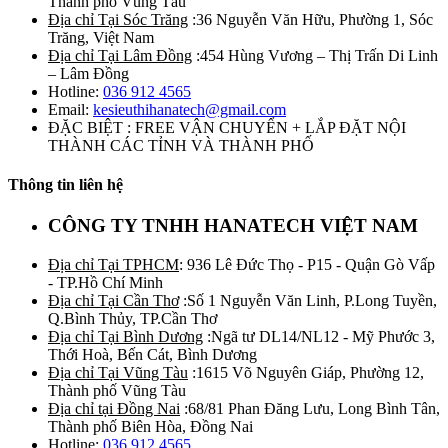
Thành phố Vũng Tàu
Địa chỉ Tại Sóc Trăng
:36 Nguyễn Văn Hữu, Phường 1, Sóc
Trăng, Việt Nam
Địa chỉ Tại Lâm Đồng
:454 Hùng Vương – Thị Trấn Di Linh
– Lâm Đồng
Hotline:
036 912 4565
Email:
kesieuthihanatech@gmail.com
ĐẶC BIỆT : FREE VẬN CHUYỂN + LẮP ĐẶT NỘI
THÀNH CÁC TỈNH VÀ THÀNH PHỐ
Thông tin liên hệ
CÔNG TY TNHH HANATECH VIỆT NAM
Địa chỉ Tại TPHCM
: 936 Lê Đức Thọ - P15 - Quận Gò Vấp
- TP.Hồ Chí Minh
Địa chỉ Tại Cần Thơ
:Số 1 Nguyễn Văn Linh, P.Long Tuyền,
Q.Bình Thủy, TP.Cần Thơ
Địa chỉ Tại Bình Dương
:Ngã tư DL14/NL12 - Mỹ Phước 3,
Thới Hoà, Bến Cát, Bình Dương
Địa chỉ Tại Vũng Tàu
:1615 Võ Nguyên Giáp, Phường 12,
Thành phố Vũng Tàu
Địa chỉ tại Đồng Nai
:68/81 Phan Đăng Lưu, Long Bình Tân,
Thành phố Biên Hòa, Đồng Nai
Hotline:
036 912 4565