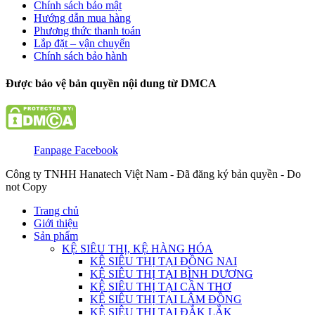
Chính sách bảo mật
Hướng dẫn mua hàng
Phương thức thanh toán
Lắp đặt – vận chuyển
Chính sách bảo hành
Được bảo vệ bản quyền nội dung từ DMCA
Fanpage Facebook
Công ty TNHH Hanatech Việt Nam - Đã đăng ký bản quyền - Do
not Copy
Trang chủ
Giới thiệu
Sản phẩm
KỆ SIÊU THỊ, KỆ HÀNG HÓA
KỆ SIÊU THỊ TẠI ĐỒNG NAI
KỆ SIÊU THỊ TẠI BÌNH DƯƠNG
KỆ SIÊU THỊ TẠI CẦN THƠ
KỆ SIÊU THỊ TẠI LÂM ĐỒNG
KỆ SIÊU THỊ TẠI ĐẮK LẮK