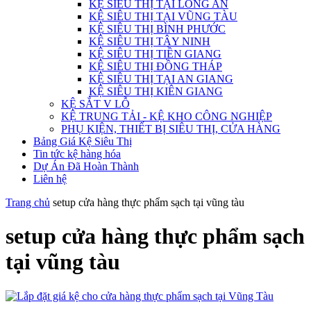
KỆ SIÊU THỊ TẠI LONG AN
KỆ SIÊU THỊ TẠI VŨNG TÀU
KỆ SIÊU THỊ BÌNH PHƯỚC
KỆ SIÊU THỊ TÂY NINH
KỆ SIÊU THỊ TIỀN GIANG
KỆ SIÊU THỊ ĐỒNG THÁP
KỆ SIÊU THỊ TẠI AN GIANG
KỆ SIÊU THỊ KIÊN GIANG
KỆ SẮT V LỖ
KỆ TRUNG TẢI - KỆ KHO CÔNG NGHIỆP
PHỤ KIỆN, THIẾT BỊ SIÊU THỊ, CỬA HÀNG
Bảng Giá Kệ Siêu Thị
Tin tức kệ hàng hóa
Dự Án Đã Hoàn Thành
Liên hệ
Trang chủ
setup cửa hàng thực phẩm sạch tại vũng tàu
setup cửa hàng thực phẩm sạch
tại vũng tàu