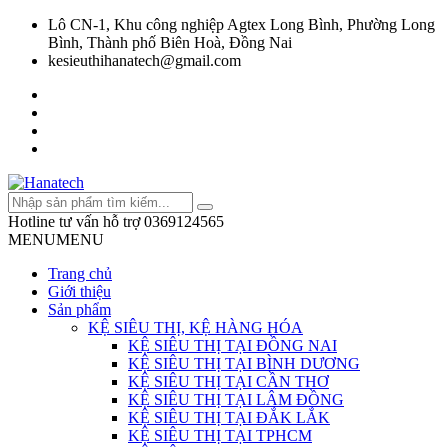
Lô CN-1, Khu công nghiệp Agtex Long Bình, Phường Long
Bình, Thành phố Biên Hoà, Đồng Nai
kesieuthihanatech@gmail.com
Hotline tư vấn hỗ trợ
0369124565
MENU
MENU
Trang chủ
Giới thiệu
Sản phẩm
KỆ SIÊU THỊ, KỆ HÀNG HÓA
KỆ SIÊU THỊ TẠI ĐỒNG NAI
KỆ SIÊU THỊ TẠI BÌNH DƯƠNG
KỆ SIÊU THỊ TẠI CẦN THƠ
KỆ SIÊU THỊ TẠI LÂM ĐỒNG
KỆ SIÊU THỊ TẠI ĐẮK LẮK
KỆ SIÊU THỊ TẠI TPHCM