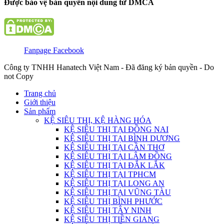
Được bảo vệ bản quyền nội dung từ DMCA
Fanpage Facebook
Công ty TNHH Hanatech Việt Nam - Đã đăng ký bản quyền - Do
not Copy
Trang chủ
Giới thiệu
Sản phẩm
KỆ SIÊU THỊ, KỆ HÀNG HÓA
KỆ SIÊU THỊ TẠI ĐỒNG NAI
KỆ SIÊU THỊ TẠI BÌNH DƯƠNG
KỆ SIÊU THỊ TẠI CẦN THƠ
KỆ SIÊU THỊ TẠI LÂM ĐỒNG
KỆ SIÊU THỊ TẠI ĐẮK LẮK
KỆ SIÊU THỊ TẠI TPHCM
KỆ SIÊU THỊ TẠI LONG AN
KỆ SIÊU THỊ TẠI VŨNG TÀU
KỆ SIÊU THỊ BÌNH PHƯỚC
KỆ SIÊU THỊ TÂY NINH
KỆ SIÊU THỊ TIỀN GIANG