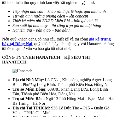
tôi luôn tuân thủ quy trình làm việc rất nghiêm ngặt như:
Tiếp nhận nhu cầu – khảo sát thực tế hoặc qua hình ảnh
Tư vấn định hướng phong cách – lên concept
Thiết kế miễn phí 2D/3D Miễn Phí – báo giá chi tiết
Sản xuất tại nhà máy – thi công trọn gói tại mặt bằng
Nghiệm thu – bàn giao – bảo hành
Nếu quý khách đang có nhu cầu thiết kế và thi công
giá kệ trưng
bày tại Đồng Nai
, quý khách hãy liên hệ ngay với Hanatech chúng
tôi để nhận tư vấn và báo giá tốt nhất nhé.
CÔNG TY TNHH HANATECH – KỆ SIÊU THỊ
HANATECH
Địa chỉ Nhà Máy
: Lô CN-1, Khu công nghiệp Agtex Long
Bình, Phường Long Bình, Thành phố Biên Hoà, Đồng Nai
Trụ sở Miền Đông:
68A/81 Phan Đăng Lưu, Long Bình
Tân, Thành phố Biên Hòa, Đồng Nai
Trụ sở Miền Bắc :
Ngõ 13 Phố Hồng Mai – Bạch Mai – Hai
Bà Trưng – Hà Nội
Địa chỉ Tại TPHCM:
936 Lê Đức Thọ – P15 – Quận Gò
Vấp – TP.Hồ Chí Minh