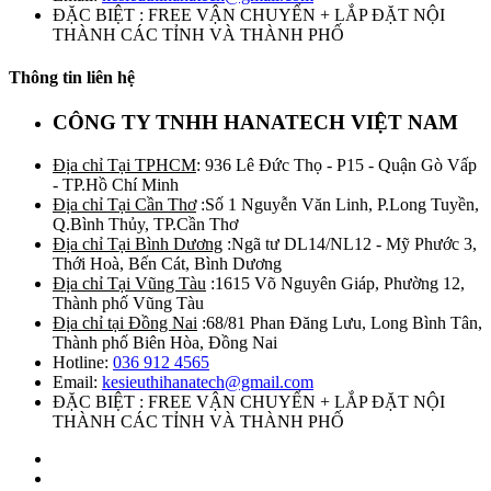
ĐẶC BIỆT : FREE VẬN CHUYỂN + LẮP ĐẶT NỘI
THÀNH CÁC TỈNH VÀ THÀNH PHỐ
Thông tin liên hệ
CÔNG TY TNHH HANATECH VIỆT NAM
Địa chỉ Tại TPHCM
: 936 Lê Đức Thọ - P15 - Quận Gò Vấp
- TP.Hồ Chí Minh
Địa chỉ Tại Cần Thơ
:Số 1 Nguyễn Văn Linh, P.Long Tuyền,
Q.Bình Thủy, TP.Cần Thơ
Địa chỉ Tại Bình Dương
:Ngã tư DL14/NL12 - Mỹ Phước 3,
Thới Hoà, Bến Cát, Bình Dương
Địa chỉ Tại Vũng Tàu
:1615 Võ Nguyên Giáp, Phường 12,
Thành phố Vũng Tàu
Địa chỉ tại Đồng Nai
:68/81 Phan Đăng Lưu, Long Bình Tân,
Thành phố Biên Hòa, Đồng Nai
Hotline:
036 912 4565
Email:
kesieuthihanatech@gmail.com
ĐẶC BIỆT : FREE VẬN CHUYỂN + LẮP ĐẶT NỘI
THÀNH CÁC TỈNH VÀ THÀNH PHỐ