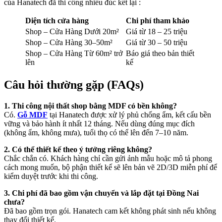
của Hanatech đã thi công nhiều đúc kết lại :
Diện tích cửa hàng
Chi phí tham khảo
Shop – Cửa Hàng Dưới 20m²
Giá từ 18 – 25 triệu
Shop – Cửa Hàng 30–50m²
Giá từ 30 – 50 triệu
Shop – Cửa Hàng Từ 60m² trở
Báo giá theo bản thiết
lên
kế
Câu hỏi thường gặp (FAQs)
1. Thi công nội thất shop bằng MDF có bền không?
Có.
Gỗ MDF
tại Hanatech được xử lý phủ chống ẩm, kết cấu bền
vững và bảo hành ít nhất 12 tháng. Nếu dùng đúng mục đích
(không ẩm, không mưa), tuổi thọ có thể lên đến 7–10 năm.
2. Có thể thiết kế theo ý tưởng riêng không?
Chắc chắn có. Khách hàng chỉ cần gửi ảnh mẫu hoặc mô tả phong
cách mong muốn, bộ phận thiết kế sẽ lên bản vẽ 2D/3D miễn phí để
kiểm duyệt trước khi thi công.
3. Chi phí đã bao gồm vận chuyển và lắp đặt tại Đồng Nai
chưa?
Đã bao gồm trọn gói. Hanatech cam kết không phát sinh nếu không
thay đổi thiết kế.