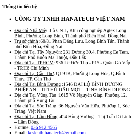
Thông tin liên hệ
CÔNG TY TNHH HANATECH VIỆT NAM
Địa chỉ Nhà Máy
:Lô CN-1, Khu công nghiệp Agtex Long
Bình, Phường Long Bình, Thành phố Biên Hoà, Đồng Nai
Trụ sở chính
:68/81 Phan Đăng Lưu, Long Bình Tân, Thành
phố Biên Hòa, Đồng Nai
Địa chỉ Tại Tây Nguyên
: 231 Đường 30.4, Phường Ea Tam,
Thành Phố Buôn Ma Thuột, Đắk Lắk
Địa chỉ Tại TPHCM
: 936 Lê Đức Thọ - P15 - Quận Gò Vấp
- TP.Hồ Chí Minh
Địa chỉ Tại Cần Thơ
: QL91B, Phường Long Hòa, Q.Bình
Thủy, TP. Cần Thơ
Địa chỉ Tại Bình Dương
:1546 ĐẠI LỘ BÌNH DƯƠNG –
P.HIỆP AN – TP.THỦ DẦU MỘT – TỈNH BÌNH DƯƠNG
Địa chỉ Tại Vũng Tàu
:1615 Võ Nguyên Giáp, Phường 12,
Thành phố Vũng Tàu
Địa chỉ Tại Sóc Trăng
:36 Nguyễn Văn Hữu, Phường 1, Sóc
Trăng, Việt Nam
Địa chỉ Tại Lâm Đồng
:454 Hùng Vương – Thị Trấn Di Linh
– Lâm Đồng
Hotline:
036 912 4565
Email:
kesieuthihanatech@gmail.com