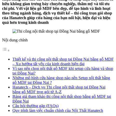
hữu không gian trưng bày chuyên nghiệp, thẩm mỹ và tối ưu
chi phí. Với vật liệu gỗ MDF bền đẹp, dễ tạo hình và linh hoạt
theo từng ngành hàng, dịch vụ thiết kế – thi công trọn gói shop
của Hanatech giúp cửa hàng của bạn nổi bật, hiện đại và hiệu
quả hơn trong kinh doanh
Nội dung chính
Thiết kế và thi công nội thất shop tại Đồng Nai bằng gỗ MDF
– Xu hướng tất yếu của kinh doanh hiện đại
Vì sao nên chọn nội thất gỗ MDF khi setup cửa hàng và shop
tại Đồng Nai?
Những mô hình cửa hàng shop nào nên Setup nội thất bằng
gỗ MDF tại Đồng Nai ?
Hanatech – Dịch vụ Thi công nội thất shop tại Đồng Nai
bằng gỗ MDF trọn gói từ A-Z
Bảng giá tham khảo thi công nội thất shop bằng gỗ MDF tại
Đồng Nai
Câu hỏi thường gặp (FAQs)
Quy trình làm việc chuẩn chỉnh của Nội Thất Hanatech