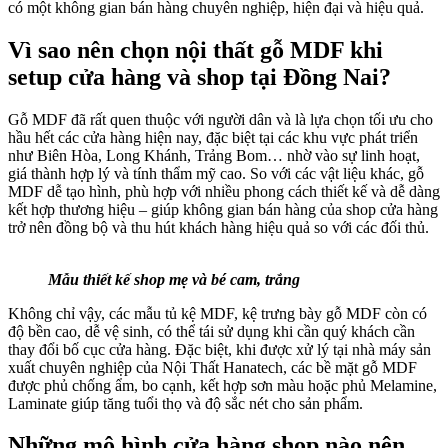
có một không gian bán hàng chuyên nghiệp, hiện đại và hiệu quả.
Vì sao nên chọn nội thất gỗ MDF khi
setup cửa hàng và shop tại Đồng Nai?
Gỗ MDF đã rất quen thuộc với người dân và là lựa chọn tối ưu cho
hầu hết các cửa hàng hiện nay, đặc biệt tại các khu vực phát triển
như Biên Hòa, Long Khánh, Trảng Bom… nhờ vào sự linh hoạt,
giá thành hợp lý và tính thẩm mỹ cao. So với các vật liệu khác, gỗ
MDF dễ tạo hình, phù hợp với nhiều phong cách thiết kế và dễ dàng
kết hợp thương hiệu – giúp không gian bán hàng của shop cửa hàng
trở nên đồng bộ và thu hút khách hàng hiệu quả so với các đối thủ.
Mẫu thiết kế shop mẹ và bé cam, trắng
Không chỉ vậy, các mẫu tủ kệ MDF, kệ trưng bày gỗ MDF còn có
độ bền cao, dễ vệ sinh, có thể tái sử dụng khi cần quý khách cần
thay đổi bố cục cửa hàng. Đặc biệt, khi được xử lý tại nhà máy sản
xuất chuyên nghiệp của Nội Thất Hanatech, các bề mặt gỗ MDF
được phủ chống ẩm, bo cạnh, kết hợp sơn màu hoặc phủ Melamine,
Laminate giúp tăng tuổi thọ và độ sắc nét cho sản phẩm.
Những mô hình cửa hàng shop nào nên