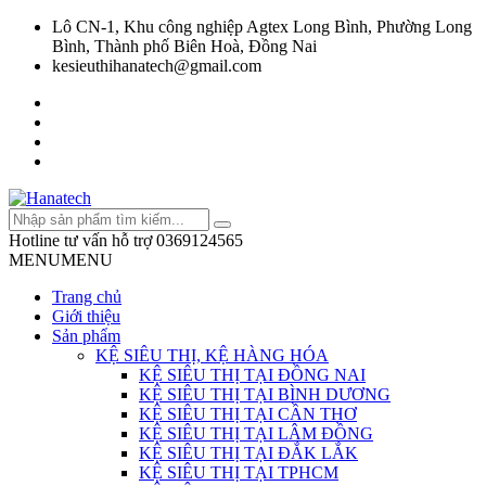
Lô CN-1, Khu công nghiệp Agtex Long Bình, Phường Long
Bình, Thành phố Biên Hoà, Đồng Nai
kesieuthihanatech@gmail.com
Hotline tư vấn hỗ trợ
0369124565
MENU
MENU
Trang chủ
Giới thiệu
Sản phẩm
KỆ SIÊU THỊ, KỆ HÀNG HÓA
KỆ SIÊU THỊ TẠI ĐỒNG NAI
KỆ SIÊU THỊ TẠI BÌNH DƯƠNG
KỆ SIÊU THỊ TẠI CẦN THƠ
KỆ SIÊU THỊ TẠI LÂM ĐỒNG
KỆ SIÊU THỊ TẠI ĐẮK LẮK
KỆ SIÊU THỊ TẠI TPHCM