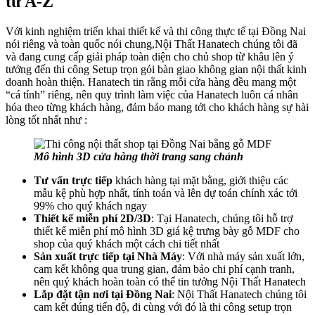
từ A-Z
Với kinh nghiệm triển khai thiết kế và thi công thực tế tại Đồng Nai
nói riêng và toàn quốc nói chung,Nội Thất Hanatech chúng tôi đã
và đang cung cấp giải pháp toàn diện cho chủ shop từ khâu lên ý
tưởng đến thi công Setup trọn gói bàn giao không gian nội thất kinh
doanh hoàn thiện. Hanatech tin rằng mỗi cửa hàng đều mang một
“cá tính” riêng, nên quy trình làm việc của Hanatech luôn cá nhân
hóa theo từng khách hàng, đảm bảo mang tới cho khách hàng sự hài
lòng tốt nhất như :
Mô hình 3D cửa hàng thời trang sang chảnh
Tư vấn trực tiếp
khách hàng tại mặt bằng, giới thiệu các
mẫu kệ phù hợp nhất, tính toán và lên dự toán chính xác tới
99% cho quý khách ngay
Thiết kế miễn phí 2D/3D
: Tại Hanatech, chúng tôi hỗ trợ
thiết kế miễn phí mô hình 3D giá kệ trưng bày gỗ MDF cho
shop của quý khách một cách chi tiết nhất
Sản xuất trực tiếp tại Nhà Máy
: Với nhà máy sản xuất lớn,
cam kết không qua trung gian, đảm bảo chi phí cạnh tranh,
nên quý khách hoàn toàn có thể tin tưởng Nội Thất Hanatech
Lắp đặt tận nơi tại Đồng Nai
: Nội Thất Hanatech chúng tôi
cam kết đúng tiến độ, đi cùng với đó là thi công setup trọn