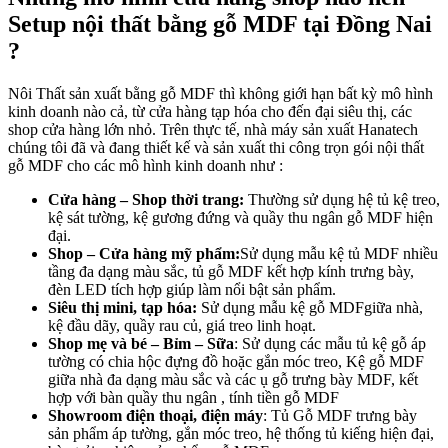
Setup nội thất bằng gỗ MDF tại Đồng Nai
?
Nôi Thất sản xuất bằng gỗ MDF thì không giới hạn bất kỳ mô hình
kinh doanh nào cả, từ cửa hàng tạp hóa cho đến đại siêu thị, các
shop cửa hàng lớn nhỏ. Trên thực tế, nhà máy sản xuất Hanatech
chúng tôi đã và đang thiết kế và sản xuất thi công trọn gói nội thất
gỗ MDF cho các mô hình kinh doanh như :
Cửa hàng – Shop thời trang:
Thường sử dụng hệ tủ kệ treo,
kệ sát tường, kệ gương đứng và quầy thu ngân gỗ MDF hiện
đại.
Shop – Cửa hàng mỹ phẩm:
Sử dụng mẫu kệ tủ MDF nhiều
tầng đa dạng màu sắc, tủ gỗ MDF kết hợp kính trưng bày,
đèn LED tích hợp giúp làm nổi bật sản phẩm.
Siêu thị mini, tạp hóa:
Sử dụng mẫu kệ gỗ MDFgiữa nhà,
kệ đầu dãy, quầy rau củ, giá treo linh hoạt.
Shop mẹ và bé – Bỉm – Sữa
: Sử dụng các mẫu tủ kệ gỗ áp
tường có chia hộc đựng đồ hoặc gắn móc treo, Kệ gỗ MDF
giữa nhà đa dạng màu sắc và các ụ gỗ trưng bày MDF, kết
hợp với bàn quầy thu ngân , tính tiền gỗ MDF
Showroom điện thoại, điện máy
: Tủ Gỗ MDF trưng bày
sản phẩm áp tường, gắn móc treo, hệ thống tủ kiếng hiện đại,