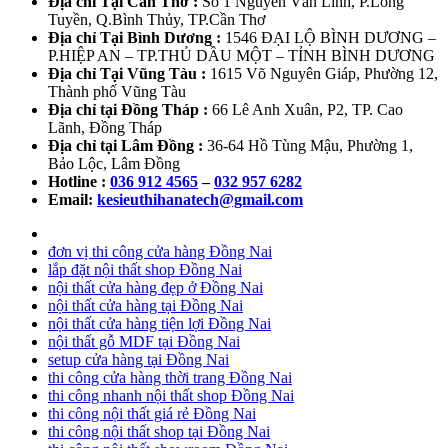
Địa chỉ Tại Cần Thơ :
Số 1 Nguyễn Văn Linh, P.Long
Tuyền, Q.Bình Thủy, TP.Cần Thơ
Địa chỉ Tại Bình Dương :
1546 ĐẠI LỘ BÌNH DƯƠNG –
P.HIỆP AN – TP.THỦ DẦU MỘT – TỈNH BÌNH DƯƠNG
Địa chỉ Tại Vũng Tàu :
1615 Võ Nguyên Giáp, Phường 12,
Thành phố Vũng Tàu
Địa chỉ tại Đồng Tháp :
66 Lê Anh Xuân, P2, TP. Cao
Lãnh, Đồng Tháp
Địa chỉ tại Lâm Đồng :
36-64 Hồ Tùng Mậu, Phường 1,
Bảo Lộc, Lâm Đồng
Hotline :
036 912 4565
–
032 957 6282
Email:
kesieuthihanatech@gmail.com
đơn vị thi công cửa hàng Đồng Nai
lắp đặt nội thất shop Đồng Nai
nội thất cửa hàng đẹp ở Đồng Nai
nội thất cửa hàng tại Đồng Nai
nội thất cửa hàng tiện lợi Đồng Nai
nội thất gỗ MDF tại Đồng Nai
setup cửa hàng tại Đồng Nai
thi công cửa hàng thời trang Đồng Nai
thi công nhanh nội thất shop Đồng Nai
thi công nội thất giá rẻ Đồng Nai
thi công nội thất shop tại Đồng Nai