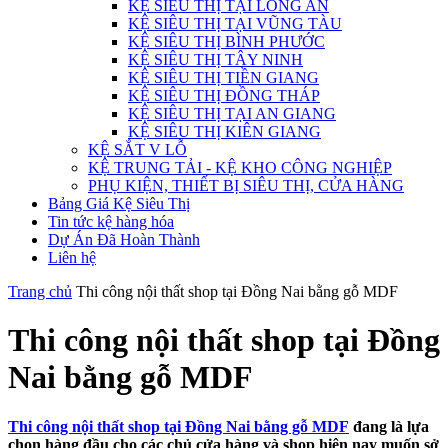
KỆ SIÊU THỊ TẠI LONG AN
KỆ SIÊU THỊ TẠI VŨNG TÀU
KỆ SIÊU THỊ BÌNH PHƯỚC
KỆ SIÊU THỊ TÂY NINH
KỆ SIÊU THỊ TIỀN GIANG
KỆ SIÊU THỊ ĐỒNG THÁP
KỆ SIÊU THỊ TẠI AN GIANG
KỆ SIÊU THỊ KIÊN GIANG
KỆ SẮT V LỖ
KỆ TRUNG TẢI - KỆ KHO CÔNG NGHIỆP
PHỤ KIỆN, THIẾT BỊ SIÊU THỊ, CỬA HÀNG
Bảng Giá Kệ Siêu Thị
Tin tức kệ hàng hóa
Dự Án Đã Hoàn Thành
Liên hệ
Trang chủ
Thi công nội thất shop tại Đồng Nai bằng gỗ MDF
Thi công nội thất shop tại Đồng
Nai bằng gỗ MDF
Thi công nội thất shop tại Đồng Nai bằng gỗ MDF
đang là lựa
chọn hàng đầu cho các chủ cửa hàng và shop hiện nay muốn sở