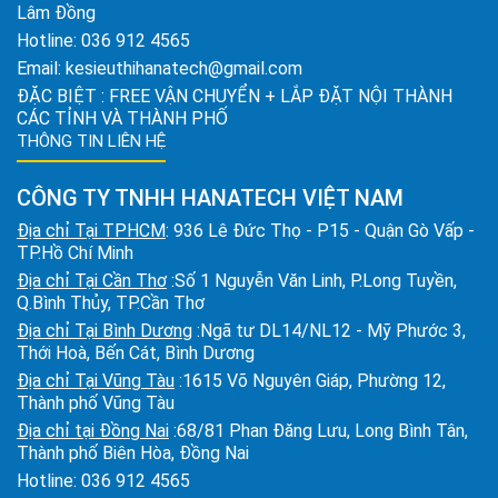
Lâm Đồng
Hotline:
036 912 4565
Email:
kesieuthihanatech@gmail.com
ĐẶC BIỆT : FREE VẬN CHUYỂN + LẮP ĐẶT NỘI THÀNH
CÁC TỈNH VÀ THÀNH PHỐ
THÔNG TIN LIÊN HỆ
CÔNG TY TNHH HANATECH VIỆT NAM
Địa chỉ Tại TPHCM
: 936 Lê Đức Thọ - P15 - Quận Gò Vấp -
TP.Hồ Chí Minh
Địa chỉ Tại Cần Thơ
:Số 1 Nguyễn Văn Linh, P.Long Tuyền,
Q.Bình Thủy, TP.Cần Thơ
Địa chỉ Tại Bình Dương
:Ngã tư DL14/NL12 - Mỹ Phước 3,
Thới Hoà, Bến Cát, Bình Dương
Địa chỉ Tại Vũng Tàu
:1615 Võ Nguyên Giáp, Phường 12,
Thành phố Vũng Tàu
Địa chỉ tại Đồng Nai
:68/81 Phan Đăng Lưu, Long Bình Tân,
Thành phố Biên Hòa, Đồng Nai
Hotline:
036 912 4565