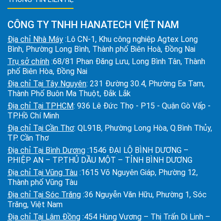
CÔNG TY TNHH HANATECH VIỆT NAM
Địa chỉ Nhà Máy
:Lô CN-1, Khu công nghiệp Agtex Long
Bình, Phường Long Bình, Thành phố Biên Hoà, Đồng Nai
Trụ sở chính
:68/81 Phan Đăng Lưu, Long Bình Tân, Thành
phố Biên Hòa, Đồng Nai
Địa chỉ Tại Tây Nguyên
: 231 Đường 30.4, Phường Ea Tam,
Thành Phố Buôn Ma Thuột, Đắk Lắk
Địa chỉ Tại TPHCM
: 936 Lê Đức Thọ - P15 - Quận Gò Vấp -
TP.Hồ Chí Minh
Địa chỉ Tại Cần Thơ
: QL91B, Phường Long Hòa, Q.Bình Thủy,
TP. Cần Thơ
Địa chỉ Tại Bình Dương
:1546 ĐẠI LỘ BÌNH DƯƠNG –
P.HIỆP AN – TP.THỦ DẦU MỘT – TỈNH BÌNH DƯƠNG
Địa chỉ Tại Vũng Tàu
:1615 Võ Nguyên Giáp, Phường 12,
Thành phố Vũng Tàu
Địa chỉ Tại Sóc Trăng
:36 Nguyễn Văn Hữu, Phường 1, Sóc
Trăng, Việt Nam
Địa chỉ Tại Lâm Đồng
:454 Hùng Vương – Thị Trấn Di Linh –