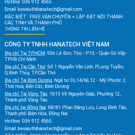
Hotline:
036 912 4565
Email:
kesieuthihanatech@gmail.com
ĐẶC BIỆT : FREE VẬN CHUYỂN + LẮP ĐẶT NỘI THÀNH
CÁC TỈNH VÀ THÀNH PHỐ
THÔNG TIN LIÊN HỆ
CÔNG TY TNHH HANATECH VIỆT NAM
Địa chỉ Tại TPHCM
: 936 Lê Đức Thọ - P15 - Quận Gò Vấp -
TP.Hồ Chí Minh
Địa chỉ Tại Cần Thơ
:Số 1 Nguyễn Văn Linh, P.Long Tuyền,
Q.Bình Thủy, TP.Cần Thơ
Địa chỉ Tại Bình Dương
:Ngã tư DL14/NL12 - Mỹ Phước 3,
Thới Hoà, Bến Cát, Bình Dương
Địa chỉ Tại Vũng Tàu
:1615 Võ Nguyên Giáp, Phường 12,
Thành phố Vũng Tàu
Địa chỉ tại Đồng Nai
:68/81 Phan Đăng Lưu, Long Bình Tân,
Thành phố Biên Hòa, Đồng Nai
Hotline:
036 912 4565
Email:
kesieuthihanatech@gmail.com