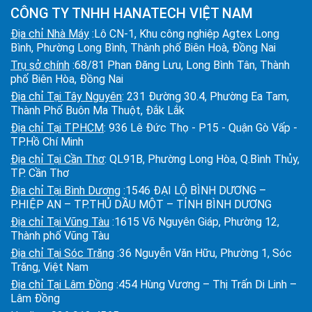
CÔNG TY TNHH HANATECH VIỆT NAM
Địa chỉ Nhà Máy
:Lô CN-1, Khu công nghiệp Agtex Long
Bình, Phường Long Bình, Thành phố Biên Hoà, Đồng Nai
Trụ sở chính
:68/81 Phan Đăng Lưu, Long Bình Tân, Thành
phố Biên Hòa, Đồng Nai
Địa chỉ Tại Tây Nguyên
: 231 Đường 30.4, Phường Ea Tam,
Thành Phố Buôn Ma Thuột, Đắk Lắk
Địa chỉ Tại TPHCM
: 936 Lê Đức Thọ - P15 - Quận Gò Vấp -
TP.Hồ Chí Minh
Địa chỉ Tại Cần Thơ
: QL91B, Phường Long Hòa, Q.Bình Thủy,
TP. Cần Thơ
Địa chỉ Tại Bình Dương
:1546 ĐẠI LỘ BÌNH DƯƠNG –
P.HIỆP AN – TP.THỦ DẦU MỘT – TỈNH BÌNH DƯƠNG
Địa chỉ Tại Vũng Tàu
:1615 Võ Nguyên Giáp, Phường 12,
Thành phố Vũng Tàu
Địa chỉ Tại Sóc Trăng
:36 Nguyễn Văn Hữu, Phường 1, Sóc
Trăng, Việt Nam
Địa chỉ Tại Lâm Đồng
:454 Hùng Vương – Thị Trấn Di Linh –
Lâm Đồng