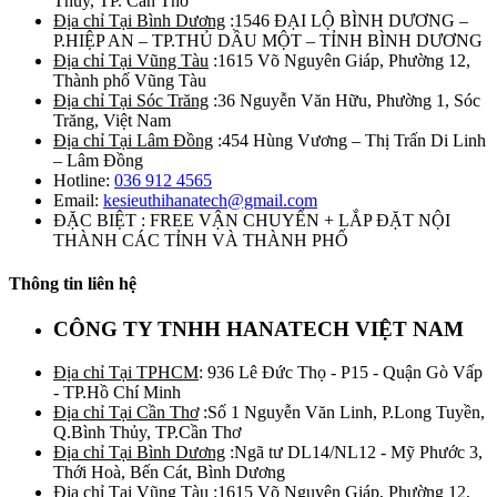
Thủy, TP. Cần Thơ
Địa chỉ Tại Bình Dương
:1546 ĐẠI LỘ BÌNH DƯƠNG –
P.HIỆP AN – TP.THỦ DẦU MỘT – TỈNH BÌNH DƯƠNG
Địa chỉ Tại Vũng Tàu
:1615 Võ Nguyên Giáp, Phường 12,
Thành phố Vũng Tàu
Địa chỉ Tại Sóc Trăng
:36 Nguyễn Văn Hữu, Phường 1, Sóc
Trăng, Việt Nam
Địa chỉ Tại Lâm Đồng
:454 Hùng Vương – Thị Trấn Di Linh
– Lâm Đồng
Hotline:
036 912 4565
Email:
kesieuthihanatech@gmail.com
ĐẶC BIỆT : FREE VẬN CHUYỂN + LẮP ĐẶT NỘI
THÀNH CÁC TỈNH VÀ THÀNH PHỐ
Thông tin liên hệ
CÔNG TY TNHH HANATECH VIỆT NAM
Địa chỉ Tại TPHCM
: 936 Lê Đức Thọ - P15 - Quận Gò Vấp
- TP.Hồ Chí Minh
Địa chỉ Tại Cần Thơ
:Số 1 Nguyễn Văn Linh, P.Long Tuyền,
Q.Bình Thủy, TP.Cần Thơ
Địa chỉ Tại Bình Dương
:Ngã tư DL14/NL12 - Mỹ Phước 3,
Thới Hoà, Bến Cát, Bình Dương
Địa chỉ Tại Vũng Tàu
:1615 Võ Nguyên Giáp, Phường 12,