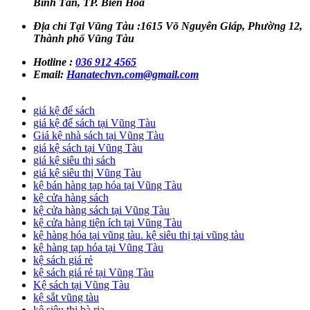
Bình Tân, TP. Biên Hòa
Địa chỉ Tại Vũng Tàu :1615 Võ Nguyên Giáp, Phường 12,
Thành phố Vũng Tàu
Hotline :
036 912 4565
Email:
Hanatechvn.com@gmail.com
giá kệ để sách
giá kệ để sách tại Vũng Tàu
Giá kệ nhà sách tại Vũng Tàu
giá kệ sách tại Vũng Tàu
giá kệ siêu thị sách
giá kệ siêu thị Vũng Tàu
kệ bán hàng tạp hóa tại Vũng Tàu
kệ cửa hàng sách
kệ cửa hàng sách tại Vũng Tàu
kệ cửa hàng tiện ích tại Vũng Tàu
kệ hàng hóa tại vũng tàu. kệ siêu thị tại vũng tàu
kệ hàng tạp hóa tại Vũng Tàu
kệ sách giá rẻ
kệ sách giá rẻ tại Vũng Tàu
Kệ sách tại Vũng Tàu
kệ sắt vũng tàu
kệ siêu thị bà rịa