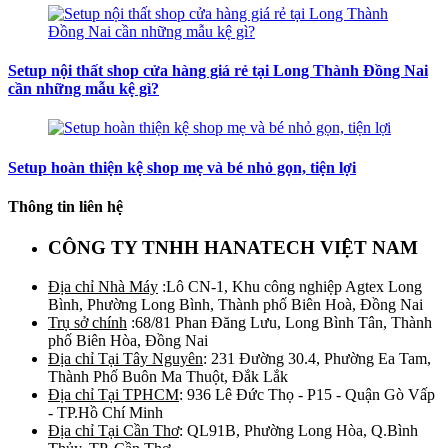
Setup nội thất shop cửa hàng giá rẻ tại Long Thành Đồng Nai
cần những mẫu kệ gì?
Setup hoàn thiện kệ shop mẹ và bé nhỏ gọn, tiện lợi
Thông tin liên hệ
CÔNG TY TNHH HANATECH VIỆT NAM
Địa chỉ Nhà Máy
:Lô CN-1, Khu công nghiệp Agtex Long
Bình, Phường Long Bình, Thành phố Biên Hoà, Đồng Nai
Trụ sở chính
:68/81 Phan Đăng Lưu, Long Bình Tân, Thành
phố Biên Hòa, Đồng Nai
Địa chỉ Tại Tây Nguyên
: 231 Đường 30.4, Phường Ea Tam,
Thành Phố Buôn Ma Thuột, Đắk Lắk
Địa chỉ Tại TPHCM
: 936 Lê Đức Thọ - P15 - Quận Gò Vấp
- TP.Hồ Chí Minh
Địa chỉ Tại Cần Thơ
: QL91B, Phường Long Hòa, Q.Bình