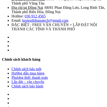
Thành phố Vũng Tàu
Địa chỉ tại Đồng Nai
:68/81 Phan Đăng Lưu, Long Bình Tân,
Thành phố Biên Hòa, Đồng Nai
Hotline:
036 912 4565
Email:
kesieuthihanatech@gmail.com
ĐẶC BIỆT : FREE VẬN CHUYỂN + LẮP ĐẶT NỘI
THÀNH CÁC TỈNH VÀ THÀNH PHỐ
Chính sách khách hàng
Chính sách bảo mật
Hướng dẫn mua hàng
Phương thức thanh toán
Lắp đặt – vận chuyển
Chính sách bảo hành