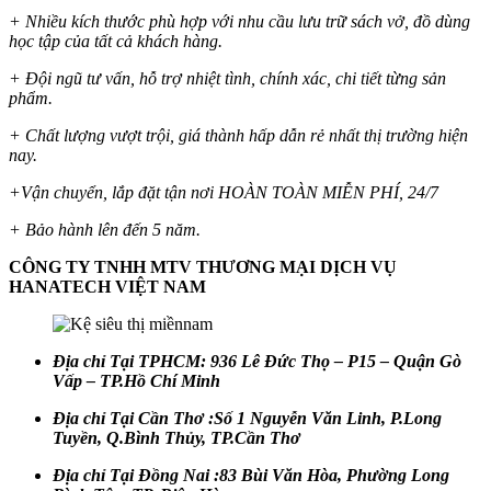
+ Nhiều kích thước phù hợp với nhu cầu lưu trữ sách vở, đồ dùng
học tập của tất cả khách hàng.
+ Đội ngũ tư vấn, hỗ trợ nhiệt tình, chính xác, chi tiết từng sản
phẩm.
+ Chất lượng vượt trội, giá thành hấp dẫn rẻ nhất thị trường hiện
nay.
+Vận chuyển, lắp đặt tận nơi HOÀN TOÀN MIỄN PHÍ, 24/7
+ Bảo hành lên đến 5 năm.
CÔNG TY TNHH MTV THƯƠNG MẠI DỊCH VỤ
HANATECH VIỆT NAM
Địa chỉ Tại TPHCM:
936 Lê Đức Thọ – P15 – Quận Gò
Vấp – TP.Hồ Chí Minh
Địa chỉ Tại Cần Thơ :Số 1 Nguyễn Văn Linh, P.Long
Tuyền, Q.Bình Thủy, TP.Cần Thơ
Địa chỉ Tại Đồng Nai :83 Bùi Văn Hòa, Phường Long