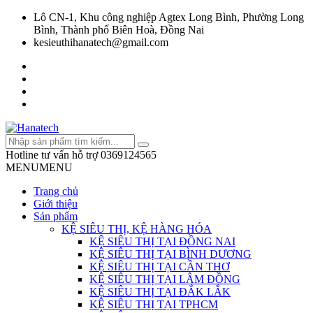
Lô CN-1, Khu công nghiệp Agtex Long Bình, Phường Long
Bình, Thành phố Biên Hoà, Đồng Nai
kesieuthihanatech@gmail.com
Hotline tư vấn hỗ trợ
0369124565
MENU
MENU
Trang chủ
Giới thiệu
Sản phẩm
KỆ SIÊU THỊ, KỆ HÀNG HÓA
KỆ SIÊU THỊ TẠI ĐỒNG NAI
KỆ SIÊU THỊ TẠI BÌNH DƯƠNG
KỆ SIÊU THỊ TẠI CẦN THƠ
KỆ SIÊU THỊ TẠI LÂM ĐỒNG
KỆ SIÊU THỊ TẠI ĐẮK LẮK
KỆ SIÊU THỊ TẠI TPHCM