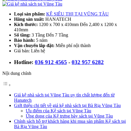
Loại sản phẩm:
KỆ SIÊU THỊ TẠI VŨNG TÀU
Hãng sản xuất:
HANATECH
Kích thước:
1200 x 700 x 410mm Đến 2,400 x 1200 x
410mm
Số tầng:
3 Tầng Đến 7 Tầng
Bảo hành:
5 năm
Vận chuyển lắp đặt:
Miễn phí nội thành
Giá bán: Liên hệ
Hotline:
036 912 4565
-
032 957 6282
Nội dung chính
Giá kệ nhà sách tại Vũng Tàu uy tín chất lượng đến từ
Hanatech
Giới thiệu chi tiết về giá kệ nhà sách tại Bà Rịa Vũng Tàu
Ưu điểm của Kệ sách tại Vũng Tàu
Ứng dụng của Kệ trưng bày sách tại Vũng Tàu
Chính sách hỗ trợ khách hàng khi mua sản phẩm Kệ sách tại
Bà Rịa Vũng Tàu