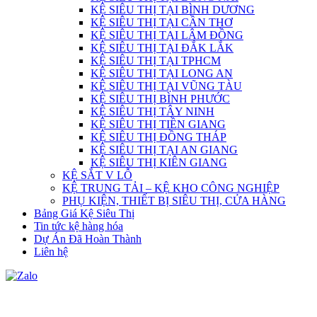
KỆ SIÊU THỊ TẠI BÌNH DƯƠNG
KỆ SIÊU THỊ TẠI CẦN THƠ
KỆ SIÊU THỊ TẠI LÂM ĐỒNG
KỆ SIÊU THỊ TẠI ĐẮK LẮK
KỆ SIÊU THỊ TẠI TPHCM
KỆ SIÊU THỊ TẠI LONG AN
KỆ SIÊU THỊ TẠI VŨNG TÀU
KỆ SIÊU THỊ BÌNH PHƯỚC
KỆ SIÊU THỊ TÂY NINH
KỆ SIÊU THỊ TIỀN GIANG
KỆ SIÊU THỊ ĐỒNG THÁP
KỆ SIÊU THỊ TẠI AN GIANG
KỆ SIÊU THỊ KIÊN GIANG
KỆ SẮT V LỖ
KỆ TRUNG TẢI – KỆ KHO CÔNG NGHIỆP
PHỤ KIỆN, THIẾT BỊ SIÊU THỊ, CỬA HÀNG
Bảng Giá Kệ Siêu Thị
Tin tức kệ hàng hóa
Dự Án Đã Hoàn Thành
Liên hệ