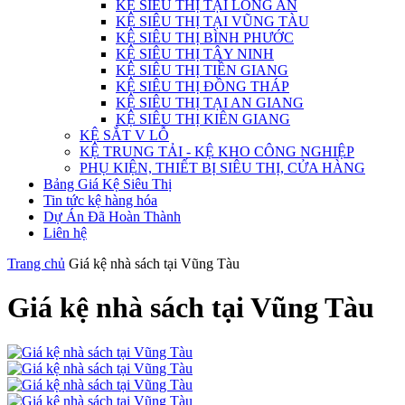
KỆ SIÊU THỊ TẠI LONG AN
KỆ SIÊU THỊ TẠI VŨNG TÀU
KỆ SIÊU THỊ BÌNH PHƯỚC
KỆ SIÊU THỊ TÂY NINH
KỆ SIÊU THỊ TIỀN GIANG
KỆ SIÊU THỊ ĐỒNG THÁP
KỆ SIÊU THỊ TẠI AN GIANG
KỆ SIÊU THỊ KIÊN GIANG
KỆ SẮT V LỖ
KỆ TRUNG TẢI - KỆ KHO CÔNG NGHIỆP
PHỤ KIỆN, THIẾT BỊ SIÊU THỊ, CỬA HÀNG
Bảng Giá Kệ Siêu Thị
Tin tức kệ hàng hóa
Dự Án Đã Hoàn Thành
Liên hệ
Trang chủ
Giá kệ nhà sách tại Vũng Tàu
Giá kệ nhà sách tại Vũng Tàu