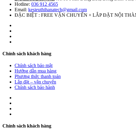
Hotline:
036 912 4565
Email:
kesieuthihanatech@gmail.com
ĐẶC BIỆT : FREE VẬN CHUYỂN + LẮP ĐẶT NỘI TH
Chính sách khách hàng
Chính sách bảo mật
Hướng dẫn mua hàng
Phương thức thanh toán
Lắp đặt – vận chuyển
Chính sách bảo hành
Chính sách khách hàng