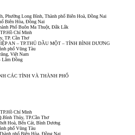
h, Phường Long Bình, Thành phố Biên Hoà, Đồng Nai
hố Biên Hòa, Đồng Nai
Thành Phố Buôn Ma Thuột, Đắk Lắk
 TP.Hồ Chí Minh
y, TP. Cần Thơ
HIỆP AN – TP.THỦ DẦU MỘT – TỈNH BÌNH DƯƠNG
ành phố Vũng Tàu
răng, Việt Nam
 – Lâm Đồng
ÀNH CÁC TỈNH VÀ THÀNH PHỐ
 TP.Hồ Chí Minh
Q.Bình Thủy, TP.Cần Thơ
hới Hoà, Bến Cát, Bình Dương
ành phố Vũng Tàu
Thành phố Biên Hòa, Đồng Nai