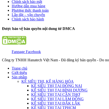
Chính sách bảo mật
Hướng dẫn mua hàng
Phương thức thanh toán
Lắp đặt – vận chuyển
Chính sách bảo hành
Được bảo vệ bản quyền nội dung từ DMCA
Fanpage Facebook
Công ty TNHH Hanatech Việt Nam - Đã đăng ký bản quyền - Do no
Trang chủ
Giới thiệu
Sản phẩm
KỆ SIÊU THỊ, KỆ HÀNG HÓA
KỆ SIÊU THỊ TẠI ĐỒNG NAI
KỆ SIÊU THỊ TẠI BÌNH DƯƠNG
KỆ SIÊU THỊ TẠI CẦN THƠ
KỆ SIÊU THỊ TẠI LÂM ĐỒNG
KỆ SIÊU THỊ TẠI ĐẮK LẮK
KỆ SIÊU THỊ TẠI TPHCM