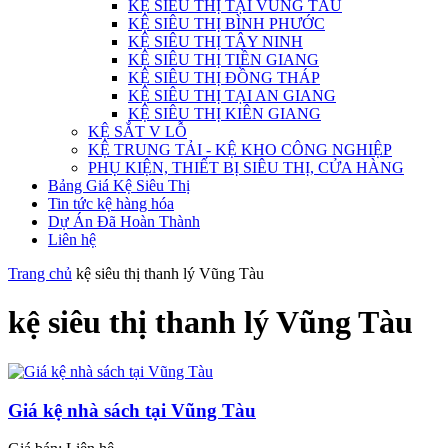
KỆ SIÊU THỊ TẠI VŨNG TÀU
KỆ SIÊU THỊ BÌNH PHƯỚC
KỆ SIÊU THỊ TÂY NINH
KỆ SIÊU THỊ TIỀN GIANG
KỆ SIÊU THỊ ĐỒNG THÁP
KỆ SIÊU THỊ TẠI AN GIANG
KỆ SIÊU THỊ KIÊN GIANG
KỆ SẮT V LỖ
KỆ TRUNG TẢI - KỆ KHO CÔNG NGHIỆP
PHỤ KIỆN, THIẾT BỊ SIÊU THỊ, CỬA HÀNG
Bảng Giá Kệ Siêu Thị
Tin tức kệ hàng hóa
Dự Án Đã Hoàn Thành
Liên hệ
Trang chủ
kệ siêu thị thanh lý Vũng Tàu
kệ siêu thị thanh lý Vũng Tàu
Giá kệ nhà sách tại Vũng Tàu