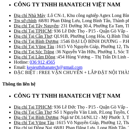
CÔNG TY TNHH HANATECH VIỆT NAM
Địa chỉ Nhà Máy
:Lô CN-1, Khu công nghiệp Agtex Long Bìn
Trụ sở chính
:68/81 Phan Đăng Lưu, Long Bình Tân, Thành p
Địa chỉ Tại Tây Nguyên
: 231 Đường 30.4, Phường Ea Tam, 
Địa chỉ Tại TPHCM
: 936 Lê Đức Thọ - P15 - Quận Gò Vấp -
Địa chỉ Tại Cần Thơ
: QL91B, Phường Long Hòa, Q.Bình Thủ
Địa chỉ Tại Bình Dương
:1546 ĐẠI LỘ BÌNH DƯƠNG – P.
Địa chỉ Tại Vũng Tàu
:1615 Võ Nguyên Giáp, Phường 12, Th
Địa chỉ Tại Sóc Trăng
:36 Nguyễn Văn Hữu, Phường 1, Sóc T
Địa chỉ Tại Lâm Đồng
:454 Hùng Vương – Thị Trấn Di Linh
Hotline:
036 912 4565
Email:
kesieuthihanatech@gmail.com
ĐẶC BIỆT : FREE VẬN CHUYỂN + LẮP ĐẶT NỘI TH
Thông tin liên hệ
CÔNG TY TNHH HANATECH VIỆT NAM
Địa chỉ Tại TPHCM
: 936 Lê Đức Thọ - P15 - Quận Gò Vấp -
Địa chỉ Tại Cần Thơ
:Số 1 Nguyễn Văn Linh, P.Long Tuyền, 
Địa chỉ Tại Bình Dương
:Ngã tư DL14/NL12 - Mỹ Phước 3, T
Địa chỉ Tại Vũng Tàu
:1615 Võ Nguyên Giáp, Phường 12, Th
Địa chỉ tại Đồng Nai
:68/81 Phan Đăng Lưu, Long Bình Tân, 