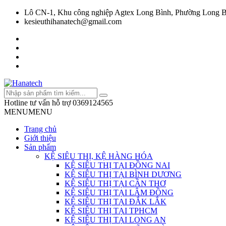
Lô CN-1, Khu công nghiệp Agtex Long Bình, Phường Long B
kesieuthihanatech@gmail.com
Hotline tư vấn hỗ trợ
0369124565
MENU
MENU
Trang chủ
Giới thiệu
Sản phẩm
KỆ SIÊU THỊ, KỆ HÀNG HÓA
KỆ SIÊU THỊ TẠI ĐỒNG NAI
KỆ SIÊU THỊ TẠI BÌNH DƯƠNG
KỆ SIÊU THỊ TẠI CẦN THƠ
KỆ SIÊU THỊ TẠI LÂM ĐỒNG
KỆ SIÊU THỊ TẠI ĐẮK LẮK
KỆ SIÊU THỊ TẠI TPHCM
KỆ SIÊU THỊ TẠI LONG AN