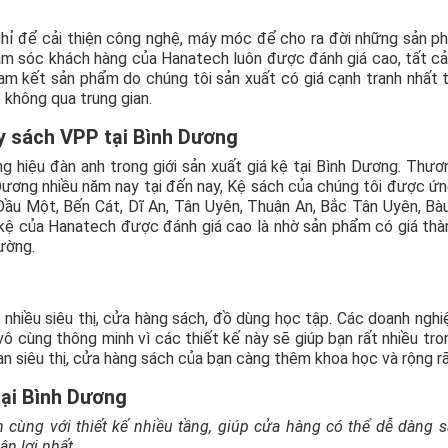
hỉ để cải thiện công nghệ, máy móc để cho ra đời những sản 
ăm sóc khách hàng của Hanatech luôn được đánh giá cao, tất cả
m kết sản phẩm do chúng tôi sản xuất có giá cạnh tranh nhất t
p không qua trung gian.
bày sách VPP tại Bình Dương
 hiệu đàn anh trong giới sản xuất giá kệ tại Bình Dương. Thươ
h Dương nhiều năm nay tại đến nay, Kệ sách của chúng tôi được ứ
 Dầu Một, Bến Cát, Dĩ An, Tân Uyên, Thuận An, Bắc Tân Uyên, Bà
 kệ của Hanatech được đánh giá cao là nhờ sản phẩm có giá thà
ường.
nhiều siêu thị, cửa hàng sách, đồ dùng học tập. Các doanh nghi
 cùng thông minh vì các thiết kế này sẽ giúp bạn rất nhiều tro
an siêu thị, cửa hàng sách của bạn càng thêm khoa học và rộng rã
tại Bình Dương
 cùng với thiết kế nhiều tầng, giúp cửa hàng có thể dễ dàng 
n lợi nhất.