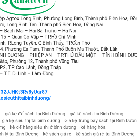
iệp Agtex Long Bình, Phường Long Bình, Thành phố Biên Hoà, Đồ
, Long Bình Tân, Thành phố Biên Hòa, Đồng Nai
 Bạch Mai – Hai Bà Trưng – Hà Nội
15 – Quận Gò Vấp – TP.Hồ Chí Minh
nh, P.Long Tuyền, Q.Bình Thủy, TP.Cần Thơ
.4, Phường Ea Tam, Thành Phố Buôn Ma Thuột, Đắk Lắk
ÌNH DƯƠNG – P.HIỆP AN – TP.THỦ DẦU MỘT – TỈNH BÌNH DƯ
iáp, Phường 12, Thành phố Vũng Tàu
P2, TP. Cao Lãnh, Đồng Tháp
 TT. Di Linh – Lâm Đồng
s/32JJHKt3Rv8yUar87
esieuthitaibinhduong/
h
giá kệ để sách tại Bình Dương
giá kệ sách tại Bình Dương
giá kệ siêu thị tại bình dương
Giá kệ trưng bày sách tại Bình Dươ
ơng
kệ để hàng siêu thị ở bình dương
kệ hàng hóa
h lý tại Bình Dương
kệ sách giá rẻ
kệ sách giá rẻ tại Bình Dương