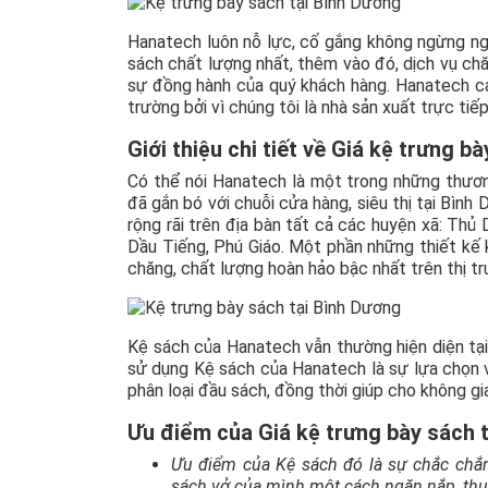
Hanatech luôn nỗ lực, cố gắng không ngừng ng
sách chất lượng nhất, thêm vào đó, dịch vụ ch
sự đồng hành của quý khách hàng. Hanatech ca
trường bởi vì chúng tôi là nhà sản xuất trực tiế
Giới thiệu chi tiết về Giá kệ trưng 
Có thể nói Hanatech là một trong những thương
đã gắn bó với chuỗi cửa hàng, siêu thị tại Bìn
rộng rãi trên địa bàn tất cả các huyện xã: Thủ
Dầu Tiếng, Phú Giáo. Một phần những thiết kế
chăng, chất lượng hoàn hảo bậc nhất trên thị tr
Kệ sách của Hanatech vẫn thường hiện diện tại 
sử dụng Kệ sách của Hanatech là sự lựa chọn vô
phân loại đầu sách, đồng thời giúp cho không gi
Ưu điểm của Giá kệ trưng bày sách 
Ưu điểm của Kệ sách đó là sự chắc chắn
sách vở của mình một cách ngăn nắp, thuậ