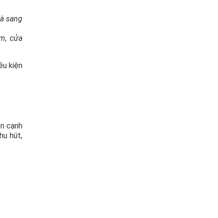
và sang
m, cửa
ều kiện
ên cạnh
hu hút,