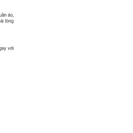
uần áo,
ài lòng
gay với