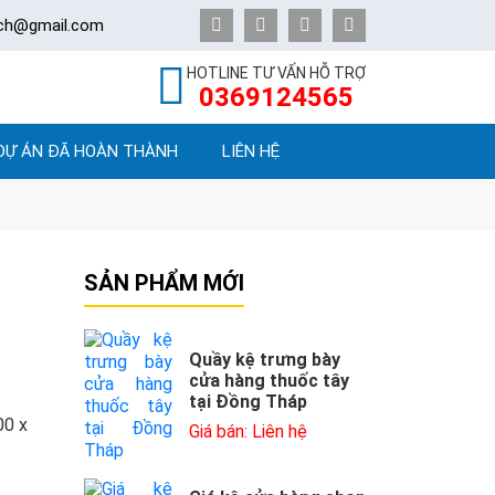
ech@gmail.com
HOTLINE TƯ VẤN HỖ TRỢ
0369124565
DỰ ÁN ĐÃ HOÀN THÀNH
LIÊN HỆ
SẢN PHẨM MỚI
Quầy kệ trưng bày
cửa hàng thuốc tây
tại Đồng Tháp
00 x
Giá bán: Liên hệ