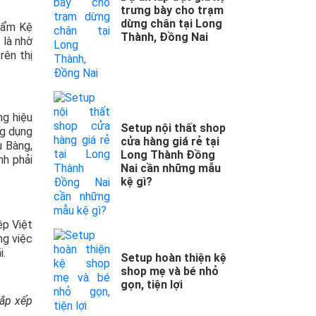
trưng bày cho trạm
dừng chân tại Long
phẩm Kệ
Thành, Đồng Nai
 là nhờ
rên thị
ng hiệu
Setup nội thất shop
ng dụng
cửa hàng giá rẻ tại
u Bàng,
Long Thành Đồng
nh phải
Nai cần những mẫu
kệ gì?
ệp Việt
ng việc
i.
Setup hoàn thiện kệ
shop mẹ và bé nhỏ
gọn, tiện lợi
sắp xếp