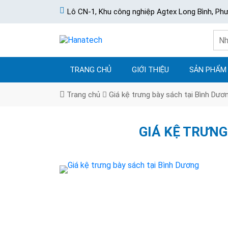
Lô CN-1, Khu công nghiệp Agtex Long Bình, Ph
TRANG CHỦ
GIỚI THIỆU
SẢN PHẨM
Trang chủ
Giá kệ trưng bày sách tại Bình Dươ
GIÁ KỆ TRƯNG