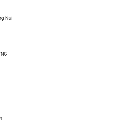
ng Nai
ƠNG
ng