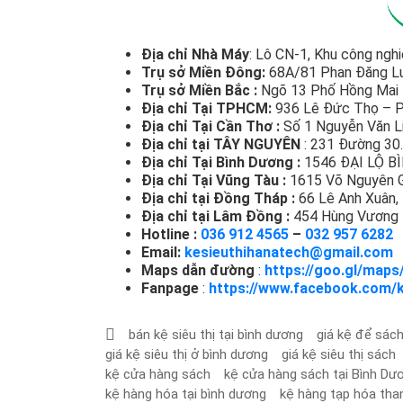
Địa chỉ Nhà Máy
: Lô CN-1, Khu công ngh
Trụ sở Miền Đông:
68A/81 Phan Đăng Lưu
Trụ sở Miền Bắc :
Ngõ 13 Phố Hồng Mai –
Địa chỉ Tại TPHCM:
936 Lê Đức Thọ – P
Địa chỉ Tại Cần Thơ :
Số 1 Nguyễn Văn Li
Địa chỉ tại TÂY NGUYÊN
: 231 Đường 30
Địa chỉ Tại Bình Dương :
1546 ĐẠI LỘ B
Địa chỉ Tại Vũng Tàu :
1615 Võ Nguyên G
Địa chỉ tại Đồng Tháp :
66 Lê Anh Xuân, 
Địa chỉ tại Lâm Đồng :
454 Hùng Vương –
Hotline :
036 912 4565
–
032 957 6282
Email:
kesieuthihanatech@gmail.com
Maps dẫn đường
:
https://goo.gl/map
Fanpage
:
https://www.facebook.com/k
bán kệ siêu thị tại bình dương
giá kệ để sác
giá kệ siêu thị ở bình dương
giá kệ siêu thị sách
kệ cửa hàng sách
kệ cửa hàng sách tại Bình Dư
kệ hàng hóa tại bình dương
kệ hàng tạp hóa than