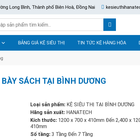
ường Long Bình, Thành phố Biên Hoà, Đồng Nai
kesieuthihanat
BẢNG GIÁ KỆ SIÊU THỊ
TIN TỨC KỆ HÀNG HÓA
ng
 BÀY SÁCH TẠI BÌNH DƯƠNG
Loại sản phẩm:
KỆ SIÊU THỊ TẠI BÌNH DƯƠNG
Hãng sản xuất:
HANATECH
Kích thước:
1200 x 700 x 410mm Đến 2,400 x 12
410mm
Số tầng:
3 Tầng Đến 7 Tầng