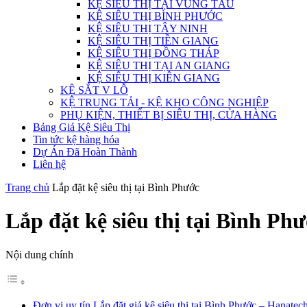
KỆ SIÊU THỊ TẠI VŨNG TÀU
KỆ SIÊU THỊ BÌNH PHƯỚC
KỆ SIÊU THỊ TÂY NINH
KỆ SIÊU THỊ TIỀN GIANG
KỆ SIÊU THỊ ĐỒNG THÁP
KỆ SIÊU THỊ TẠI AN GIANG
KỆ SIÊU THỊ KIÊN GIANG
KỆ SẮT V LỖ
KỆ TRUNG TẢI - KỆ KHO CÔNG NGHIỆP
PHỤ KIỆN, THIẾT BỊ SIÊU THỊ, CỬA HÀNG
Bảng Giá Kệ Siêu Thị
Tin tức kệ hàng hóa
Dự Án Đã Hoàn Thành
Liên hệ
Trang chủ
Lắp đặt kệ siêu thị tại Bình Phước
Lắp đặt kệ siêu thị tại Bình Ph
Nội dung chính
Đơn vị uy tín Lắp đặt giá kệ siêu thị tại Bình Phước – Hanatec