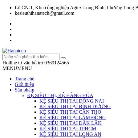
Lô CN-1, Khu công nghiệp Agtex Long Bình, Phường Long B
kesieuthihanatech@gmail.com
Hotline tư vấn hỗ trợ
0369124565
MENU
MENU
Trang chủ
Giới thiệu
Sản phẩm
KỆ SIÊU THỊ, KỆ HÀNG HÓA
KỆ SIÊU THỊ TẠI ĐỒNG NAI
KỆ SIÊU THỊ TẠI BÌNH DƯƠNG
KỆ SIÊU THỊ TẠI CẦN THƠ
KỆ SIÊU THỊ TẠI LÂM ĐỒNG
KỆ SIÊU THỊ TẠI ĐẮK LẮK
KỆ SIÊU THỊ TẠI TPHCM
KỆ SIÊU THỊ TẠI LONG AN