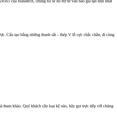
4565 của Hanatech, chúng tôi sẽ hỗ trợ tư vấn báo giá tận tình nhất
được. Cấu tạo bằng những thanh sắt – thép V lỗ cực chắc chắn, đi cùng
iá tham khảo. Quý khách cần loại kệ nào, hãy gọi trực tiếp với chúng