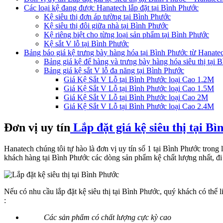
Các loại kệ đang được Hanatech lắp đặt tại Bình Phước
Kệ siêu thị đơn áp tường tại Bình Phước
Kệ siêu thị đôi giữa nhà tại Bình Phước
Kệ riêng biệt cho từng loại sản phẩm tại Bình Phước
Kệ sắt V lỗ tại Bình Phước
Bảng báo giá kệ trưng bày hàng hóa tại Bình Phước từ Hanate
Bảng giá kệ để hàng và trưng bày hàng hóa siêu thị tại 
Bảng giá kệ sắt V lỗ đa năng tại Bình Phước
Giá Kệ Sắt V Lỗ tại Bình Phước loại Cao 1.2M
Giá Kệ Sắt V Lỗ tại Bình Phước loại Cao 1.5M
Giá Kệ Sắt V Lỗ tại Bình Phước loại Cao 2M
Giá Kệ Sắt V Lỗ tại Bình Phước loại Cao 2.4M
Đơn vị uy tín
Lắp đặt giá kệ siêu thị tại B
Hanatech chúng tôi tự hào là đơn vị uy tín số 1 tại Bình Phước trong l
khách hàng tại Bình Phước các dòng sản phẩm kệ chất lượng nhất, đi 
Nếu có nhu cầu lắp đặt kệ siêu thị tại Bình Phước, quý khách có thể 
:
Các sản phẩm có chất lượng cực kỳ cao