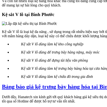
Và còn rất nhiều loại kệ hàng hóa khác mà cúng tôi đang cung cấp tớ
để mang lại sự hài lòng cho quý khách.
Kệ sắt V lỗ tại Bình Phước
Kệ sắt V lỗ là loại kệ đa năng , sử dụng trong rất nhiều hiện nay bởi
với mâm hàng dày dặn, loại kệ này có thể chứa được khối lượng hàn
Kệ sắt V lỗ dùng làm kệ kho công nghiệp
Kệ sắt V lỗ dùng để trưng bày hàng nặng, máy móc
Kệ sắt V lỗ dùng để đựng tài liệu văn phòng
Kệ sắt V lỗ dùng làm kệ trưng bày hàng hóa tại cửa hàn
Kệ sắt V lỗ dùng làm kệ chứa đồ trong gia đình
Bảng báo giá kệ trưng bày hàng hóa tại B
Dưới đây, Hanatech xin kính gửi tới quý khách bảng giá kệ siêu thị d
tôi qua số Hotline để được hỗ trợ tư vấn tốt nhất.