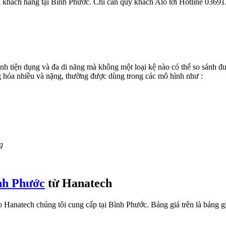
i khách hàng tại Bình Phước. Chỉ cần quý khách Alo tới Hotline 036912
 tính tiện dụng và đa di năng mà không một loại kệ nào có thể so sánh 
g hóa nhiều và nặng, thường được dùng trong các mô hình như :
g
ình Phước
từ Hanatech
o Hanatech chúng tôi cung cấp tại Bình Phước. Bảng giá trên là bảng g