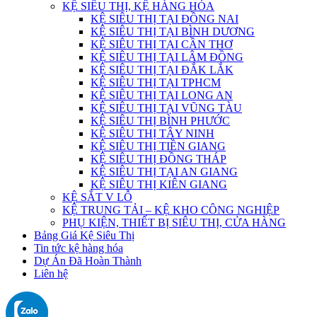
KỆ SIÊU THỊ, KỆ HÀNG HÓA
KỆ SIÊU THỊ TẠI ĐỒNG NAI
KỆ SIÊU THỊ TẠI BÌNH DƯƠNG
KỆ SIÊU THỊ TẠI CẦN THƠ
KỆ SIÊU THỊ TẠI LÂM ĐỒNG
KỆ SIÊU THỊ TẠI ĐẮK LẮK
KỆ SIÊU THỊ TẠI TPHCM
KỆ SIÊU THỊ TẠI LONG AN
KỆ SIÊU THỊ TẠI VŨNG TÀU
KỆ SIÊU THỊ BÌNH PHƯỚC
KỆ SIÊU THỊ TÂY NINH
KỆ SIÊU THỊ TIỀN GIANG
KỆ SIÊU THỊ ĐỒNG THÁP
KỆ SIÊU THỊ TẠI AN GIANG
KỆ SIÊU THỊ KIÊN GIANG
KỆ SẮT V LỖ
KỆ TRUNG TẢI – KỆ KHO CÔNG NGHIỆP
PHỤ KIỆN, THIẾT BỊ SIÊU THỊ, CỬA HÀNG
Bảng Giá Kệ Siêu Thị
Tin tức kệ hàng hóa
Dự Án Đã Hoàn Thành
Liên hệ