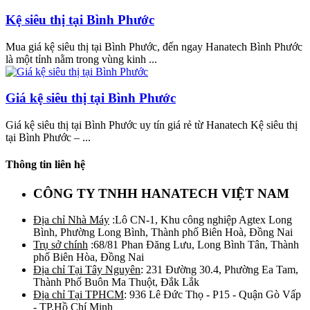
Kệ siêu thị tại Bình Phước
Mua giá kệ siêu thị tại Bình Phước, đến ngay Hanatech Bình Phước
là một tỉnh nằm trong vùng kinh ...
Giá kệ siêu thị tại Bình Phước
Giá kệ siêu thị tại Bình Phước uy tín giá rẻ từ Hanatech Kệ siêu thị
tại Bình Phước – ...
Thông tin liên hệ
CÔNG TY TNHH HANATECH VIỆT NAM
Địa chỉ Nhà Máy
:Lô CN-1, Khu công nghiệp Agtex Long
Bình, Phường Long Bình, Thành phố Biên Hoà, Đồng Nai
Trụ sở chính
:68/81 Phan Đăng Lưu, Long Bình Tân, Thành
phố Biên Hòa, Đồng Nai
Địa chỉ Tại Tây Nguyên
: 231 Đường 30.4, Phường Ea Tam,
Thành Phố Buôn Ma Thuột, Đắk Lắk
Địa chỉ Tại TPHCM
: 936 Lê Đức Thọ - P15 - Quận Gò Vấp
- TP.Hồ Chí Minh