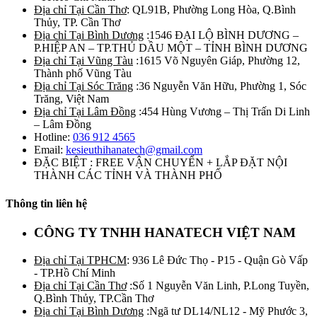
Địa chỉ Tại Cần Thơ
: QL91B, Phường Long Hòa, Q.Bình
Thủy, TP. Cần Thơ
Địa chỉ Tại Bình Dương
:1546 ĐẠI LỘ BÌNH DƯƠNG –
P.HIỆP AN – TP.THỦ DẦU MỘT – TỈNH BÌNH DƯƠNG
Địa chỉ Tại Vũng Tàu
:1615 Võ Nguyên Giáp, Phường 12,
Thành phố Vũng Tàu
Địa chỉ Tại Sóc Trăng
:36 Nguyễn Văn Hữu, Phường 1, Sóc
Trăng, Việt Nam
Địa chỉ Tại Lâm Đồng
:454 Hùng Vương – Thị Trấn Di Linh
– Lâm Đồng
Hotline:
036 912 4565
Email:
kesieuthihanatech@gmail.com
ĐẶC BIỆT : FREE VẬN CHUYỂN + LẮP ĐẶT NỘI
THÀNH CÁC TỈNH VÀ THÀNH PHỐ
Thông tin liên hệ
CÔNG TY TNHH HANATECH VIỆT NAM
Địa chỉ Tại TPHCM
: 936 Lê Đức Thọ - P15 - Quận Gò Vấp
- TP.Hồ Chí Minh
Địa chỉ Tại Cần Thơ
:Số 1 Nguyễn Văn Linh, P.Long Tuyền,
Q.Bình Thủy, TP.Cần Thơ
Địa chỉ Tại Bình Dương
:Ngã tư DL14/NL12 - Mỹ Phước 3,