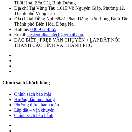
Thới Hoà, Bến Cát, Bình Dương
Địa chỉ Tại Vũng Tàu
:1615 Võ Nguyên Giáp, Phường 12,
Thành phố Vũng Tàu
Địa chỉ tại Đồng Nai
:68/81 Phan Đăng Lưu, Long Bình Tân,
Thành phố Biên Hòa, Đồng Nai
Hotline:
036 912 4565
Email:
kesieuthihanatech@gmail.com
ĐẶC BIỆT : FREE VẬN CHUYỂN + LẮP ĐẶT NỘI
THÀNH CÁC TỈNH VÀ THÀNH PHỐ
Chính sách khách hàng
Chính sách bảo mật
Hướng dẫn mua hàng
Phương thức thanh toán
Lắp đặt – vận chuyển
Chính sách bảo hành