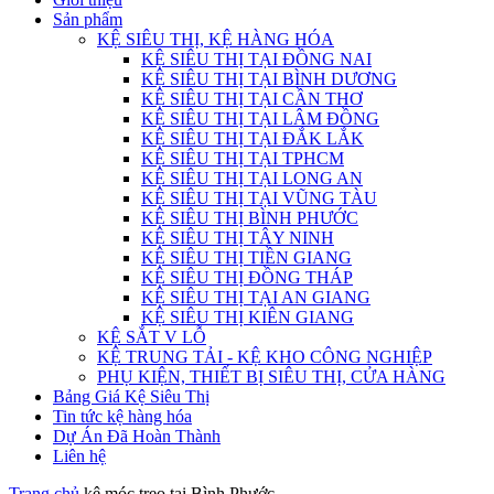
Sản phẩm
KỆ SIÊU THỊ, KỆ HÀNG HÓA
KỆ SIÊU THỊ TẠI ĐỒNG NAI
KỆ SIÊU THỊ TẠI BÌNH DƯƠNG
KỆ SIÊU THỊ TẠI CẦN THƠ
KỆ SIÊU THỊ TẠI LÂM ĐỒNG
KỆ SIÊU THỊ TẠI ĐẮK LẮK
KỆ SIÊU THỊ TẠI TPHCM
KỆ SIÊU THỊ TẠI LONG AN
KỆ SIÊU THỊ TẠI VŨNG TÀU
KỆ SIÊU THỊ BÌNH PHƯỚC
KỆ SIÊU THỊ TÂY NINH
KỆ SIÊU THỊ TIỀN GIANG
KỆ SIÊU THỊ ĐỒNG THÁP
KỆ SIÊU THỊ TẠI AN GIANG
KỆ SIÊU THỊ KIÊN GIANG
KỆ SẮT V LỖ
KỆ TRUNG TẢI - KỆ KHO CÔNG NGHIỆP
PHỤ KIỆN, THIẾT BỊ SIÊU THỊ, CỬA HÀNG
Bảng Giá Kệ Siêu Thị
Tin tức kệ hàng hóa
Dự Án Đã Hoàn Thành
Liên hệ
Trang chủ
kệ móc treo tại Bình Phước